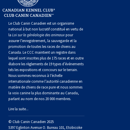
norvégien
anglais
Berger
vendéen
Chien
tibétain
Terrier
tolling
irlandais
Setter
Manchester
de
Terrier
Caniche
Pyrénées
bouvier
Chien
2021
-
2018
et
concours
multidisciplinaires
les
polonais
Berger
Ibizan
Lévrier
tibétain
Xoloitzcuintli
rouge
irlandais
Épagneul
Norfolk
de
Terrier
(nain)
Carlin
suisse
du
Hovawart
2019
épreuves
et
concours
Le Club Canin Canadien est un organisme
national à but non lucratif constitué en vertu de
de
portugais
Puli
irlandais
Norrbottenspets
(moyen)
Xoloïtzcuintli
et
cocker
Épagneul
Norwich
du
Terrier
Petit
Groenland
Chien
sur
épreuves
et
la
Loi sur la généalogie des animaux
pour
assurer l’enregistrement, la sauvegarde et la
promotion de toutes les races de chiens au
plaine
Schapendoes
Elkhound
(standard)
blanc
américain
d’eau
Épagneul
révérend
chasseur
Terrier
chien
Terrier
d’ours
Komondor
le
sur
épreuves
Canada. Le CCC maintient un registre dans
lequel sont inscrites plus de 175 races et en outre
élabore les règlements de 19 types d’événements
néerlandais
Berger
norvégien
Lundehund
américain
bleu
Épagneul
Russell
de
Russell
Schnauzer
russe
à
Fox
de
Kuvasz
terrain
le
sur
tels les expositions et concours sur le terrain.
Nous sommes reconnus à l’échelle
internationale comme l’autorité canadienne en
Shetland
Chien
norvégien
Otterhound
de
breton
Épagneul
rat
(nain)
Terrier
poil
terrier
Terrier
Carélie
Leonberger
terrain
le
matière de chiens de race pure et nous sommes
la voix canine la plus dominante au Canada,
d’eau
Vallhund
Petit
Picardie
Clumber
Épagneul
écossais
Terrier
soyeux
miniature
de
Xoloitzcuintli
Mastiff
terrain
parlant au nom de nos 20 000 membres.
Lire la suite...
espagnol
suédois
Corgi
basset
Pharaoh
cocker
Épagneul
Sealyham
Terrier
Manchester
(nain)
Terrier
Mâtin
© Club Canin Canadien 2025
5397 Eglinton Avenue O. Bureau 101, Etobicoke