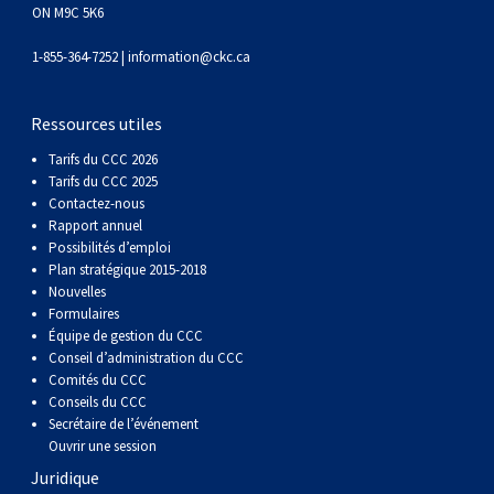
gallois
Corgi
griffon
Hound
Rhodesian
anglais
springer
Épagneul
Skye
Terrier
nain
du
napolitain
Terre-
ON M9C 5K6
1-855-364-7252 |
information@ckc.ca
(Cardigan)
gallois
Pumi
vendéen
ridgeback
Lévrier
anglais
des
Épagneul
wheaten
Bull
Yorkshire
Neuve
Chien
Ressources utiles
(Pembroke)
persan
Shikoku
champs
français
Épagneul
à
terrier
Terrier
d’eau
Rottweiler
Tarifs du CCC 2026
Tarifs du CCC 2025
Whippet
d’eau
Épagneul
poil
du
gallois
Terrier
portugais
Samoyède
Contactez-nous
Rapport annuel
Possibilités d’emploi
Chien
irlandais
Sussex
Épagneul
doux
Staffordshire
blanc
Schnauzer
Plan stratégique 2015-2018
Nouvelles
nu
springer
Spinone
du
(géant)
Schnauzer
Formulaires
Équipe de gestion du CCC
Conseil d’administration du CCC
du
gallois
italiano
Vizsla
West
(standard)
Husky
Comités du CCC
Conseils du CCC
Secrétaire de l’événement
Pérou
à
Vizsla
Highland
sibérien
Saint
Ouvrir une session
Juridique