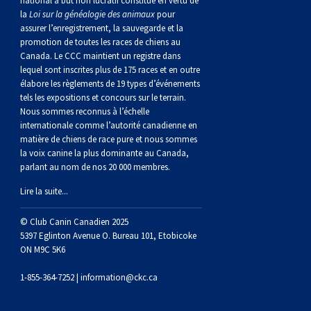
national à but non lucratif constitué en vertu de
norvégien
anglais
Berger
vendéen
Chien
tibétain
Terrier
tolling
irlandais
Setter
Manchester
de
Terrier
Caniche
Pyrénées
bouvier
Chien
2021
-
2018
et
concours
multidisciplinaires
les
la
Loi sur la généalogie des animaux
pour
assurer l’enregistrement, la sauvegarde et la
polonais
Berger
Ibizan
Lévrier
tibétain
Xoloitzcuintli
rouge
irlandais
Épagneul
Norfolk
de
Terrier
(nain)
Carlin
suisse
du
Hovawart
2019
épreuves
et
concours
promotion de toutes les races de chiens au
Canada. Le CCC maintient un registre dans
lequel sont inscrites plus de 175 races et en outre
de
portugais
Puli
irlandais
Norrbottenspets
(moyen)
Xoloïtzcuintli
et
cocker
Épagneul
Norwich
du
Terrier
Petit
Groenland
Chien
sur
épreuves
et
élabore les règlements de 19 types d’événements
tels les expositions et concours sur le terrain.
Nous sommes reconnus à l’échelle
plaine
Schapendoes
Elkhound
(standard)
blanc
américain
d’eau
Épagneul
révérend
chasseur
Terrier
chien
Terrier
d’ours
Komondor
le
sur
épreuves
internationale comme l’autorité canadienne en
matière de chiens de race pure et nous sommes
la voix canine la plus dominante au Canada,
néerlandais
Berger
norvégien
Lundehund
américain
bleu
Épagneul
Russell
de
Russell
Schnauzer
russe
à
Fox
de
Kuvasz
terrain
le
sur
parlant au nom de nos 20 000 membres.
Lire la suite...
Shetland
Chien
norvégien
Otterhound
de
breton
Épagneul
rat
(nain)
Terrier
poil
terrier
Terrier
Carélie
Leonberger
terrain
le
© Club Canin Canadien 2025
d’eau
Vallhund
Petit
Picardie
Clumber
Épagneul
écossais
Terrier
soyeux
miniature
de
Xoloitzcuintli
Mastiff
terrain
5397 Eglinton Avenue O. Bureau 101, Etobicoke
ON M9C 5K6
espagnol
suédois
Corgi
basset
Pharaoh
cocker
Épagneul
Sealyham
Terrier
Manchester
(nain)
Terrier
Mâtin
1-855-364-7252 |
information@ckc.ca