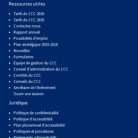
gallois
Corgi
griffon
Hound
Rhodesian
anglais
springer
Épagneul
Skye
Terrier
nain
du
napolitain
Terre-
Ressources utiles
Tarifs du CCC 2026
(Cardigan)
gallois
Pumi
vendéen
ridgeback
Lévrier
anglais
des
Épagneul
wheaten
Bull
Yorkshire
Neuve
Chien
Tarifs du CCC 2025
Contactez-nous
Rapport annuel
(Pembroke)
persan
Shikoku
champs
français
Épagneul
à
terrier
Terrier
d’eau
Rottweiler
Possibilités d’emploi
Plan stratégique 2015-2018
Nouvelles
Whippet
d’eau
Épagneul
poil
du
gallois
Terrier
portugais
Samoyède
Formulaires
Équipe de gestion du CCC
Conseil d’administration du CCC
Chien
irlandais
Sussex
Épagneul
doux
Staffordshire
blanc
Schnauzer
Comités du CCC
Conseils du CCC
nu
springer
Spinone
du
(géant)
Schnauzer
Secrétaire de l’événement
Ouvrir une session
Juridique
du
gallois
italiano
Vizsla
West
(standard)
Husky
Politique de confidentialité
Politique d'accessibilité
Pérou
à
Vizsla
Highland
sibérien
Saint
Plan pluriannuel d'accessibilité
Politiques et procédures
Règlements administratifs