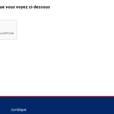
 que vous voyez ci-dessous
Juridique