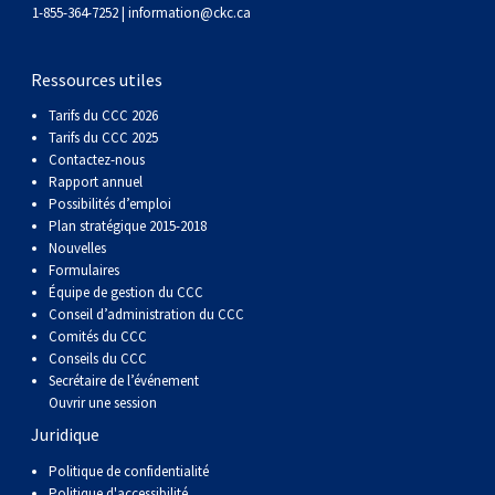
gallois
Corgi
griffon
Hound
Rhodesian
anglais
springer
Épagneul
Skye
Terrier
nain
du
napolitain
Terre-
1-855-364-7252 |
information@ckc.ca
(Cardigan)
gallois
Pumi
vendéen
ridgeback
Lévrier
anglais
des
Épagneul
wheaten
Bull
Yorkshire
Neuve
Chien
Ressources utiles
Tarifs du CCC 2026
(Pembroke)
persan
Shikoku
champs
français
Épagneul
à
terrier
Terrier
d’eau
Rottweiler
Tarifs du CCC 2025
Contactez-nous
Rapport annuel
Whippet
d’eau
Épagneul
poil
du
gallois
Terrier
portugais
Samoyède
Possibilités d’emploi
Plan stratégique 2015-2018
Nouvelles
Chien
irlandais
Sussex
Épagneul
doux
Staffordshire
blanc
Schnauzer
Formulaires
Équipe de gestion du CCC
nu
springer
Spinone
du
(géant)
Schnauzer
Conseil d’administration du CCC
Comités du CCC
Conseils du CCC
du
gallois
italiano
Vizsla
West
(standard)
Husky
Secrétaire de l’événement
Ouvrir une session
Juridique
Pérou
à
Vizsla
Highland
sibérien
Saint
Politique de confidentialité
Politique d'accessibilité