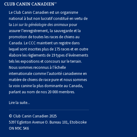
norvégien
anglais
Berger
vendéen
Chien
tibétain
Terrier
tolling
irlandais
Setter
Manchester
de
Terrier
Caniche
Pyrénées
bouvier
Chien
2021
-
2018
et
concours
multidisciplinaires
les
Le Club Canin Canadien est un organisme
polonais
Berger
Ibizan
Lévrier
tibétain
Xoloitzcuintli
rouge
irlandais
Épagneul
Norfolk
de
Terrier
(nain)
Carlin
suisse
du
Hovawart
2019
épreuves
et
concours
national à but non lucratif constitué en vertu de
la
Loi sur la généalogie des animaux
pour
assurer l’enregistrement, la sauvegarde et la
de
portugais
Puli
irlandais
Norrbottenspets
(moyen)
Xoloïtzcuintli
et
cocker
Épagneul
Norwich
du
Terrier
Petit
Groenland
Chien
sur
épreuves
et
promotion de toutes les races de chiens au
Canada. Le CCC maintient un registre dans
lequel sont inscrites plus de 175 races et en outre
plaine
Schapendoes
Elkhound
(standard)
blanc
américain
d’eau
Épagneul
révérend
chasseur
Terrier
chien
Terrier
d’ours
Komondor
le
sur
épreuves
élabore les règlements de 19 types d’événements
tels les expositions et concours sur le terrain.
Nous sommes reconnus à l’échelle
néerlandais
Berger
norvégien
Lundehund
américain
bleu
Épagneul
Russell
de
Russell
Schnauzer
russe
à
Fox
de
Kuvasz
terrain
le
sur
internationale comme l’autorité canadienne en
matière de chiens de race pure et nous sommes
la voix canine la plus dominante au Canada,
Shetland
Chien
norvégien
Otterhound
de
breton
Épagneul
rat
(nain)
Terrier
poil
terrier
Terrier
Carélie
Leonberger
terrain
le
parlant au nom de nos 20 000 membres.
Lire la suite...
d’eau
Vallhund
Petit
Picardie
Clumber
Épagneul
écossais
Terrier
soyeux
miniature
de
Xoloitzcuintli
Mastiff
terrain
© Club Canin Canadien 2025
espagnol
suédois
Corgi
basset
Pharaoh
cocker
Épagneul
Sealyham
Terrier
Manchester
(nain)
Terrier
Mâtin
5397 Eglinton Avenue O. Bureau 101, Etobicoke
ON M9C 5K6