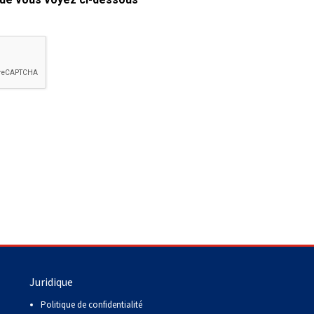
copie papier de mon certificat?
Comment puis-je payer pour mes
demandes?
More...
Besoin d’aide? Le Club est à votre
disposition.
Si vous avez perdu des
documents d'enregistrement
ou des certificats en raison de
circonstances indépendantes
de votre volonté (incendies,
inondations, etc.), veuillez nous
contacter en utilisant l'une des
méthodes ci-dessus et nous
pourrons vous aider à
Juridique
remplacer vos documents
importants.
Politique de confidentialité