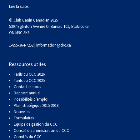
(Perro
poil
à
Braque
Bernard
Dogue
Lire la suite...
Sin
lisse
poil
de
du
Laika
© Club Canin Canadien 2025
5397 Eglinton Avenue O. Bureau 101, Etobicoke
ON M9C 5K6
Pelo
dur
Weimar
Tibet
de
1-855-364-7252 |
information@ckc.ca
Del
lakoutie
Ressources utiles
Peru)
Tarifs du CCC 2026
Tarifs du CCC 2025
Contactez-nous
Rapport annuel
Possibilités d’emploi
Plan stratégique 2015-2018
Nouvelles
Formulaires
Équipe de gestion du CCC
Conseil d’administration du CCC
Comités du CCC