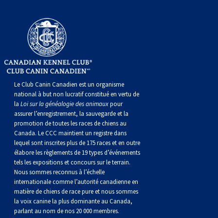
gallois
Corgi
griffon
Hound
Rhodesian
anglais
springer
Épagneul
Skye
Terrier
nain
du
napolitain
Terre-
(Cardigan)
gallois
Pumi
vendéen
ridgeback
Lévrier
anglais
des
Épagneul
wheaten
Bull
Yorkshire
Neuve
Chien
(Pembroke)
persan
Shikoku
champs
français
Épagneul
à
terrier
Terrier
d’eau
Rottweiler
Whippet
d’eau
Épagneul
poil
du
gallois
Terrier
portugais
Samoyède
Le Club Canin Canadien est un organisme
national à but non lucratif constitué en vertu de
la
Loi sur la généalogie des animaux
pour
Chien
irlandais
Sussex
Épagneul
doux
Staffordshire
blanc
Schnauzer
assurer l’enregistrement, la sauvegarde et la
promotion de toutes les races de chiens au
Canada. Le CCC maintient un registre dans
nu
springer
Spinone
du
(géant)
Schnauzer
lequel sont inscrites plus de 175 races et en outre
élabore les règlements de 19 types d’événements
tels les expositions et concours sur le terrain.
du
gallois
italiano
Vizsla
West
(standard)
Husky
Nous sommes reconnus à l’échelle
internationale comme l’autorité canadienne en
matière de chiens de race pure et nous sommes
Pérou
à
Vizsla
Highland
sibérien
Saint
la voix canine la plus dominante au Canada,
parlant au nom de nos 20 000 membres.