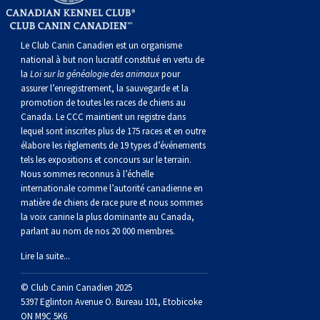
norvégien
anglais
Berger
vendéen
Chien
tibétain
Terrier
tolling
irlandais
Setter
Manchester
de
Terrier
Caniche
Pyrénées
bouvier
Chien
2021
-
2018
et
concours
multidisciplinaires
les
polonais
Berger
Ibizan
Lévrier
tibétain
Xoloitzcuintli
rouge
irlandais
Épagneul
Norfolk
de
Terrier
(nain)
Carlin
suisse
du
Hovawart
2019
épreuves
et
concours
Le Club Canin Canadien est un organisme
national à but non lucratif constitué en vertu de
la
Loi sur la généalogie des animaux
pour
de
portugais
Puli
irlandais
Norrbottenspets
(moyen)
Xoloïtzcuintli
et
cocker
Épagneul
Norwich
du
Terrier
Petit
Groenland
Chien
sur
épreuves
et
assurer l’enregistrement, la sauvegarde et la
promotion de toutes les races de chiens au
Canada. Le CCC maintient un registre dans
plaine
Schapendoes
Elkhound
(standard)
blanc
américain
d’eau
Épagneul
révérend
chasseur
Terrier
chien
Terrier
d’ours
Komondor
le
sur
épreuves
lequel sont inscrites plus de 175 races et en outre
élabore les règlements de 19 types d’événements
tels les expositions et concours sur le terrain.
néerlandais
Berger
norvégien
Lundehund
américain
bleu
Épagneul
Russell
de
Russell
Schnauzer
russe
à
Fox
de
Kuvasz
terrain
le
sur
Nous sommes reconnus à l’échelle
internationale comme l’autorité canadienne en
Shetland
Chien
norvégien
Otterhound
de
breton
Épagneul
rat
(nain)
Terrier
poil
terrier
Terrier
Carélie
Leonberger
terrain
le
matière de chiens de race pure et nous sommes
la voix canine la plus dominante au Canada,
parlant au nom de nos 20 000 membres.
d’eau
Vallhund
Petit
Picardie
Clumber
Épagneul
écossais
Terrier
soyeux
miniature
de
Xoloitzcuintli
Mastiff
terrain
Lire la suite...
espagnol
suédois
Corgi
basset
Pharaoh
cocker
Épagneul
Sealyham
Terrier
Manchester
(nain)
Terrier
Mâtin
© Club Canin Canadien 2025
5397 Eglinton Avenue O. Bureau 101, Etobicoke
ON M9C 5K6