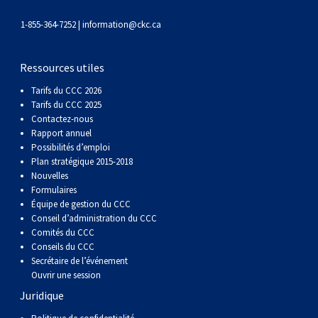
gallois
Corgi
griffon
Hound
Rhodesian
anglais
springer
Épagneul
Skye
Terrier
nain
du
napolitain
Terre-
1-855-364-7252 |
information@ckc.ca
(Cardigan)
gallois
Pumi
vendéen
ridgeback
Lévrier
anglais
des
Épagneul
wheaten
Bull
Yorkshire
Neuve
Chien
Ressources utiles
(Pembroke)
persan
Shikoku
champs
français
Épagneul
à
terrier
Terrier
d’eau
Rottweiler
Tarifs du CCC 2026
Tarifs du CCC 2025
Contactez-nous
Whippet
d’eau
Épagneul
poil
du
gallois
Terrier
portugais
Samoyède
Rapport annuel
Possibilités d’emploi
Chien
irlandais
Sussex
Épagneul
doux
Staffordshire
blanc
Schnauzer
Plan stratégique 2015-2018
Nouvelles
Formulaires
nu
springer
Spinone
du
(géant)
Schnauzer
Équipe de gestion du CCC
Conseil d’administration du CCC
Comités du CCC
du
gallois
italiano
Vizsla
West
(standard)
Husky
Conseils du CCC
Secrétaire de l’événement
Ouvrir une session
Pérou
à
Vizsla
Highland
sibérien
Saint
Juridique