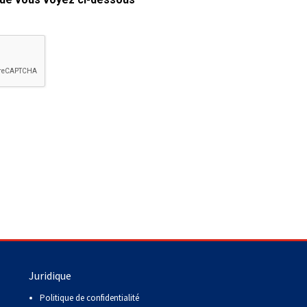
copie papier de mon certificat?
Comment puis-je payer pour mes
demandes?
More...
Besoin d’aide? Le Club est à votre
disposition.
Si vous avez perdu des
documents d'enregistrement
ou des certificats en raison de
circonstances indépendantes
de votre volonté (incendies,
inondations, etc.), veuillez nous
contacter en utilisant l'une des
méthodes ci-dessus et nous
pourrons vous aider à
Juridique
remplacer vos documents
importants.
Politique de confidentialité