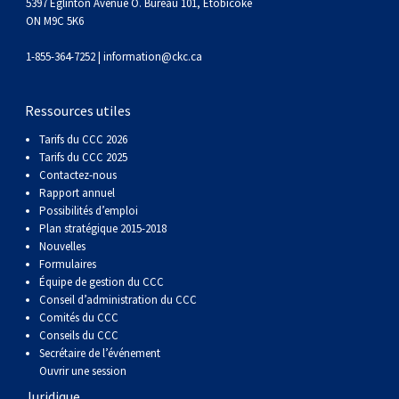
gallois
Corgi
griffon
Hound
Rhodesian
anglais
springer
Épagneul
Skye
Terrier
nain
du
napolitain
Terre-
5397 Eglinton Avenue O. Bureau 101, Etobicoke
ON M9C 5K6
(Cardigan)
gallois
Pumi
vendéen
ridgeback
Lévrier
anglais
des
Épagneul
wheaten
Bull
Yorkshire
Neuve
Chien
1-855-364-7252 |
information@ckc.ca
(Pembroke)
persan
Shikoku
champs
français
Épagneul
à
terrier
Terrier
d’eau
Rottweiler
Ressources utiles
Tarifs du CCC 2026
Whippet
d’eau
Épagneul
poil
du
gallois
Terrier
portugais
Samoyède
Tarifs du CCC 2025
Contactez-nous
Rapport annuel
Chien
irlandais
Sussex
Épagneul
doux
Staffordshire
blanc
Schnauzer
Possibilités d’emploi
Plan stratégique 2015-2018
Nouvelles
nu
springer
Spinone
du
(géant)
Schnauzer
Formulaires
Équipe de gestion du CCC
Conseil d’administration du CCC
du
gallois
italiano
Vizsla
West
(standard)
Husky
Comités du CCC
Conseils du CCC
Pérou
à
Vizsla
Highland
sibérien
Saint
Secrétaire de l’événement
Ouvrir une session
Juridique