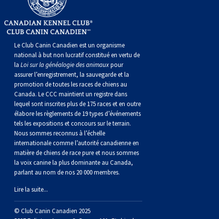
norvégien
anglais
Berger
vendéen
Chien
tibétain
Terrier
tolling
irlandais
Setter
Manchester
de
Terrier
Caniche
Pyrénées
bouvier
Chien
2021
-
2018
et
concours
multidisciplinaires
les
polonais
Berger
Ibizan
Lévrier
tibétain
Xoloitzcuintli
rouge
irlandais
Épagneul
Norfolk
de
Terrier
(nain)
Carlin
suisse
du
Hovawart
2019
épreuves
et
concours
Le Club Canin Canadien est un organisme
national à but non lucratif constitué en vertu de
de
portugais
Puli
irlandais
Norrbottenspets
(moyen)
Xoloïtzcuintli
et
cocker
Épagneul
Norwich
du
Terrier
Petit
Groenland
Chien
sur
épreuves
et
la
Loi sur la généalogie des animaux
pour
assurer l’enregistrement, la sauvegarde et la
plaine
Schapendoes
Elkhound
(standard)
blanc
américain
d’eau
Épagneul
révérend
chasseur
Terrier
chien
Terrier
d’ours
Komondor
le
sur
épreuves
promotion de toutes les races de chiens au
Canada. Le CCC maintient un registre dans
lequel sont inscrites plus de 175 races et en outre
néerlandais
Berger
norvégien
Lundehund
américain
bleu
Épagneul
Russell
de
Russell
Schnauzer
russe
à
Fox
de
Kuvasz
terrain
le
sur
élabore les règlements de 19 types d’événements
tels les expositions et concours sur le terrain.
Nous sommes reconnus à l’échelle
Shetland
Chien
norvégien
Otterhound
de
breton
Épagneul
rat
(nain)
Terrier
poil
terrier
Terrier
Carélie
Leonberger
terrain
le
internationale comme l’autorité canadienne en
matière de chiens de race pure et nous sommes
la voix canine la plus dominante au Canada,
d’eau
Vallhund
Petit
Picardie
Clumber
Épagneul
écossais
Terrier
soyeux
miniature
de
Xoloitzcuintli
Mastiff
terrain
parlant au nom de nos 20 000 membres.
Lire la suite...
espagnol
suédois
Corgi
basset
Pharaoh
cocker
Épagneul
Sealyham
Terrier
Manchester
(nain)
Terrier
Mâtin
© Club Canin Canadien 2025