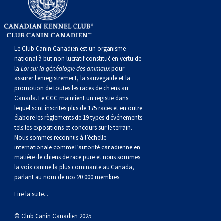
gallois
Corgi
griffon
Hound
Rhodesian
anglais
springer
Épagneul
Skye
Terrier
nain
du
napolitain
Terre-
(Cardigan)
gallois
Pumi
vendéen
ridgeback
Lévrier
anglais
des
Épagneul
wheaten
Bull
Yorkshire
Neuve
Chien
Le Club Canin Canadien est un organisme
(Pembroke)
persan
Shikoku
champs
français
Épagneul
à
terrier
Terrier
d’eau
Rottweiler
national à but non lucratif constitué en vertu de
la
Loi sur la généalogie des animaux
pour
assurer l’enregistrement, la sauvegarde et la
Whippet
d’eau
Épagneul
poil
du
gallois
Terrier
portugais
Samoyède
promotion de toutes les races de chiens au
Canada. Le CCC maintient un registre dans
lequel sont inscrites plus de 175 races et en outre
Chien
irlandais
Sussex
Épagneul
doux
Staffordshire
blanc
Schnauzer
élabore les règlements de 19 types d’événements
tels les expositions et concours sur le terrain.
Nous sommes reconnus à l’échelle
nu
springer
Spinone
du
(géant)
Schnauzer
internationale comme l’autorité canadienne en
matière de chiens de race pure et nous sommes
du
gallois
italiano
Vizsla
West
(standard)
Husky
la voix canine la plus dominante au Canada,
parlant au nom de nos 20 000 membres.
Lire la suite...
Pérou
à
Vizsla
Highland
sibérien
Saint
© Club Canin Canadien 2025