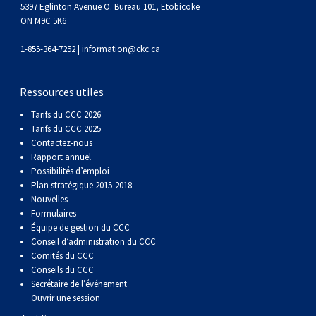
(Perro
poil
à
Braque
Bernard
Dogue
5397 Eglinton Avenue O. Bureau 101, Etobicoke
ON M9C 5K6
Sin
lisse
poil
de
du
Laika
1-855-364-7252 |
information@ckc.ca
Pelo
dur
Weimar
Tibet
de
Ressources utiles
Tarifs du CCC 2026
Del
lakoutie
Tarifs du CCC 2025
Contactez-nous
Rapport annuel
Peru)
Possibilités d’emploi
Plan stratégique 2015-2018
Nouvelles
Formulaires
Équipe de gestion du CCC
Conseil d’administration du CCC
Comités du CCC
Conseils du CCC
Secrétaire de l’événement
Ouvrir une session