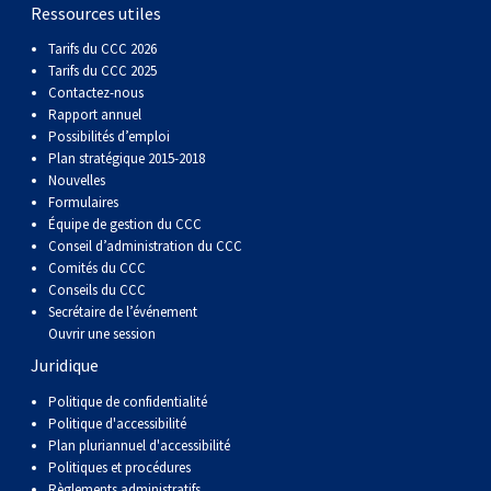
gallois
Corgi
griffon
Hound
Rhodesian
anglais
springer
Épagneul
Skye
Terrier
nain
du
napolitain
Terre-
Ressources utiles
Tarifs du CCC 2026
(Cardigan)
gallois
Pumi
vendéen
ridgeback
Lévrier
anglais
des
Épagneul
wheaten
Bull
Yorkshire
Neuve
Chien
Tarifs du CCC 2025
Contactez-nous
Rapport annuel
(Pembroke)
persan
Shikoku
champs
français
Épagneul
à
terrier
Terrier
d’eau
Rottweiler
Possibilités d’emploi
Plan stratégique 2015-2018
Nouvelles
Whippet
d’eau
Épagneul
poil
du
gallois
Terrier
portugais
Samoyède
Formulaires
Équipe de gestion du CCC
Conseil d’administration du CCC
Chien
irlandais
Sussex
Épagneul
doux
Staffordshire
blanc
Schnauzer
Comités du CCC
Conseils du CCC
nu
springer
Spinone
du
(géant)
Schnauzer
Secrétaire de l’événement
Ouvrir une session
Juridique
du
gallois
italiano
Vizsla
West
(standard)
Husky
Politique de confidentialité
Politique d'accessibilité
Pérou
à
Vizsla
Highland
sibérien
Saint
Plan pluriannuel d'accessibilité
Politiques et procédures
Règlements administratifs