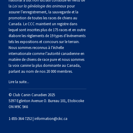
national à but non lucratif constitué en vertu de
norvégien
anglais
Berger
vendéen
Chien
tibétain
Terrier
tolling
irlandais
Setter
Manchester
de
Terrier
Caniche
Pyrénées
bouvier
Chien
2021
-
2018
et
concours
multidisciplinaires
les
la
Loi sur la généalogie des animaux
pour
assurer l’enregistrement, la sauvegarde et la
polonais
Berger
Ibizan
Lévrier
tibétain
Xoloitzcuintli
rouge
irlandais
Épagneul
Norfolk
de
Terrier
(nain)
Carlin
suisse
du
Hovawart
2019
épreuves
et
concours
promotion de toutes les races de chiens au
Canada. Le CCC maintient un registre dans
lequel sont inscrites plus de 175 races et en outre
de
portugais
Puli
irlandais
Norrbottenspets
(moyen)
Xoloïtzcuintli
et
cocker
Épagneul
Norwich
du
Terrier
Petit
Groenland
Chien
sur
épreuves
et
élabore les règlements de 19 types d’événements
tels les expositions et concours sur le terrain.
Nous sommes reconnus à l’échelle
plaine
Schapendoes
Elkhound
(standard)
blanc
américain
d’eau
Épagneul
révérend
chasseur
Terrier
chien
Terrier
d’ours
Komondor
le
sur
épreuves
internationale comme l’autorité canadienne en
matière de chiens de race pure et nous sommes
la voix canine la plus dominante au Canada,
néerlandais
Berger
norvégien
Lundehund
américain
bleu
Épagneul
Russell
de
Russell
Schnauzer
russe
à
Fox
de
Kuvasz
terrain
le
sur
parlant au nom de nos 20 000 membres.
Lire la suite...
Shetland
Chien
norvégien
Otterhound
de
breton
Épagneul
rat
(nain)
Terrier
poil
terrier
Terrier
Carélie
Leonberger
terrain
le
© Club Canin Canadien 2025
d’eau
Vallhund
Petit
Picardie
Clumber
Épagneul
écossais
Terrier
soyeux
miniature
de
Xoloitzcuintli
Mastiff
terrain
5397 Eglinton Avenue O. Bureau 101, Etobicoke
ON M9C 5K6
espagnol
suédois
Corgi
basset
Pharaoh
cocker
Épagneul
Sealyham
Terrier
Manchester
(nain)
Terrier
Mâtin
1-855-364-7252 |
information@ckc.ca