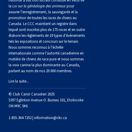
national à but non lucratif constitué en vertu de
norvégien
anglais
Berger
vendéen
Chien
tibétain
Terrier
tolling
irlandais
Setter
Manchester
de
Terrier
Caniche
Pyrénées
bouvier
Chien
2021
-
2018
et
concours
multidisciplinaires
les
la
Loi sur la généalogie des animaux
pour
assurer l’enregistrement, la sauvegarde et la
polonais
Berger
Ibizan
Lévrier
tibétain
Xoloitzcuintli
rouge
irlandais
Épagneul
Norfolk
de
Terrier
(nain)
Carlin
suisse
du
Hovawart
2019
épreuves
et
concours
promotion de toutes les races de chiens au
Canada. Le CCC maintient un registre dans
lequel sont inscrites plus de 175 races et en outre
de
portugais
Puli
irlandais
Norrbottenspets
(moyen)
Xoloïtzcuintli
et
cocker
Épagneul
Norwich
du
Terrier
Petit
Groenland
Chien
sur
épreuves
et
élabore les règlements de 19 types d’événements
tels les expositions et concours sur le terrain.
Nous sommes reconnus à l’échelle
plaine
Schapendoes
Elkhound
(standard)
blanc
américain
d’eau
Épagneul
révérend
chasseur
Terrier
chien
Terrier
d’ours
Komondor
le
sur
épreuves
internationale comme l’autorité canadienne en
matière de chiens de race pure et nous sommes
la voix canine la plus dominante au Canada,
néerlandais
Berger
norvégien
Lundehund
américain
bleu
Épagneul
Russell
de
Russell
Schnauzer
russe
à
Fox
de
Kuvasz
terrain
le
sur
parlant au nom de nos 20 000 membres.
Lire la suite...
Shetland
Chien
norvégien
Otterhound
de
breton
Épagneul
rat
(nain)
Terrier
poil
terrier
Terrier
Carélie
Leonberger
terrain
le
© Club Canin Canadien 2025
d’eau
Vallhund
Petit
Picardie
Clumber
Épagneul
écossais
Terrier
soyeux
miniature
de
Xoloitzcuintli
Mastiff
terrain
5397 Eglinton Avenue O. Bureau 101, Etobicoke
ON M9C 5K6
espagnol
suédois
Corgi
basset
Pharaoh
cocker
Épagneul
Sealyham
Terrier
Manchester
(nain)
Terrier
Mâtin
1-855-364-7252 |
information@ckc.ca