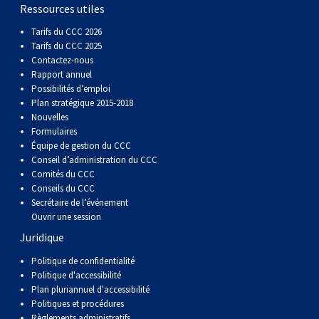
gallois
Corgi
griffon
Hound
Rhodesian
anglais
springer
Épagneul
Skye
Terrier
nain
du
napolitain
Terre-
Ressources utiles
Tarifs du CCC 2026
(Cardigan)
gallois
Pumi
vendéen
ridgeback
Lévrier
anglais
des
Épagneul
wheaten
Bull
Yorkshire
Neuve
Chien
Tarifs du CCC 2025
Contactez-nous
Rapport annuel
(Pembroke)
persan
Shikoku
champs
français
Épagneul
à
terrier
Terrier
d’eau
Rottweiler
Possibilités d’emploi
Plan stratégique 2015-2018
Nouvelles
Whippet
d’eau
Épagneul
poil
du
gallois
Terrier
portugais
Samoyède
Formulaires
Équipe de gestion du CCC
Conseil d’administration du CCC
Chien
irlandais
Sussex
Épagneul
doux
Staffordshire
blanc
Schnauzer
Comités du CCC
Conseils du CCC
nu
springer
Spinone
du
(géant)
Schnauzer
Secrétaire de l’événement
Ouvrir une session
Juridique
du
gallois
italiano
Vizsla
West
(standard)
Husky
Politique de confidentialité
Politique d'accessibilité
Pérou
à
Vizsla
Highland
sibérien
Saint
Plan pluriannuel d'accessibilité
Politiques et procédures
Règlements administratifs