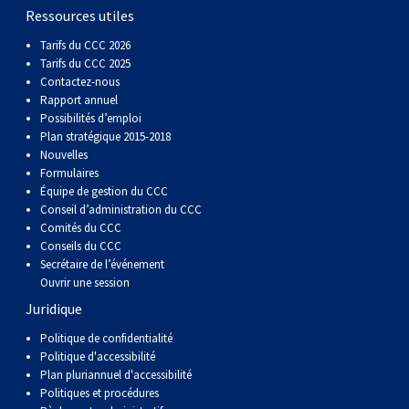
(Perro
poil
à
Braque
Bernard
Dogue
Ressources utiles
Tarifs du CCC 2026
Sin
lisse
poil
de
du
Laika
Tarifs du CCC 2025
Contactez-nous
Rapport annuel
Pelo
dur
Weimar
Tibet
de
Possibilités d’emploi
Plan stratégique 2015-2018
Nouvelles
Del
lakoutie
Formulaires
Équipe de gestion du CCC
Peru)
Conseil d’administration du CCC
Comités du CCC
Conseils du CCC
Secrétaire de l’événement
Ouvrir une session
Juridique
Politique de confidentialité
Politique d'accessibilité
Plan pluriannuel d'accessibilité
Politiques et procédures