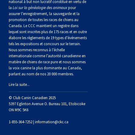
gallois
Corgi
griffon
Hound
Rhodesian
anglais
springer
Épagneul
Skye
Terrier
nain
du
napolitain
Terre-
national à but non lucratif constitué en vertu de
la
Loi sur la généalogie des animaux
pour
assurer l’enregistrement, la sauvegarde et la
(Cardigan)
gallois
Pumi
vendéen
ridgeback
Lévrier
anglais
des
Épagneul
wheaten
Bull
Yorkshire
Neuve
Chien
promotion de toutes les races de chiens au
Canada. Le CCC maintient un registre dans
lequel sont inscrites plus de 175 races et en outre
(Pembroke)
persan
Shikoku
champs
français
Épagneul
à
terrier
Terrier
d’eau
Rottweiler
élabore les règlements de 19 types d’événements
tels les expositions et concours sur le terrain.
Nous sommes reconnus à l’échelle
Whippet
d’eau
Épagneul
poil
du
gallois
Terrier
portugais
Samoyède
internationale comme l’autorité canadienne en
matière de chiens de race pure et nous sommes
la voix canine la plus dominante au Canada,
Chien
irlandais
Sussex
Épagneul
doux
Staffordshire
blanc
Schnauzer
parlant au nom de nos 20 000 membres.
Lire la suite...
nu
springer
Spinone
du
(géant)
Schnauzer
© Club Canin Canadien 2025
du
gallois
italiano
Vizsla
West
(standard)
Husky
5397 Eglinton Avenue O. Bureau 101, Etobicoke
ON M9C 5K6
Pérou
à
Vizsla
Highland
sibérien
Saint
1-855-364-7252 |
information@ckc.ca