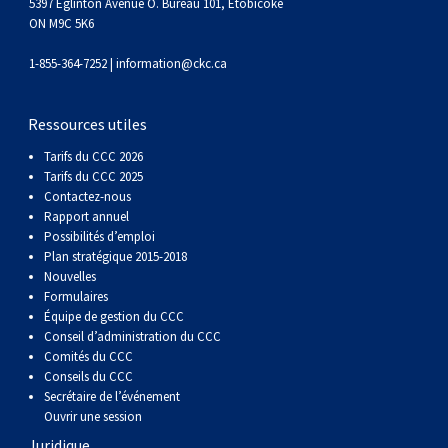
gallois
Corgi
griffon
Hound
Rhodesian
anglais
springer
Épagneul
Skye
Terrier
nain
du
napolitain
Terre-
5397 Eglinton Avenue O. Bureau 101, Etobicoke
ON M9C 5K6
(Cardigan)
gallois
Pumi
vendéen
ridgeback
Lévrier
anglais
des
Épagneul
wheaten
Bull
Yorkshire
Neuve
Chien
1-855-364-7252 |
information@ckc.ca
(Pembroke)
persan
Shikoku
champs
français
Épagneul
à
terrier
Terrier
d’eau
Rottweiler
Ressources utiles
Tarifs du CCC 2026
Whippet
d’eau
Épagneul
poil
du
gallois
Terrier
portugais
Samoyède
Tarifs du CCC 2025
Contactez-nous
Rapport annuel
Chien
irlandais
Sussex
Épagneul
doux
Staffordshire
blanc
Schnauzer
Possibilités d’emploi
Plan stratégique 2015-2018
Nouvelles
nu
springer
Spinone
du
(géant)
Schnauzer
Formulaires
Équipe de gestion du CCC
Conseil d’administration du CCC
du
gallois
italiano
Vizsla
West
(standard)
Husky
Comités du CCC
Conseils du CCC
Pérou
à
Vizsla
Highland
sibérien
Saint
Secrétaire de l’événement
Ouvrir une session
Juridique