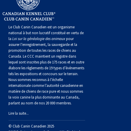
norvégien
anglais
Berger
vendéen
Chien
tibétain
Terrier
tolling
irlandais
Setter
Manchester
de
Terrier
Caniche
Pyrénées
bouvier
Chien
2021
-
2018
et
concours
multidisciplinaires
les
polonais
Berger
Ibizan
Lévrier
tibétain
Xoloitzcuintli
rouge
irlandais
Épagneul
Norfolk
de
Terrier
(nain)
Carlin
suisse
du
Hovawart
2019
épreuves
et
concours
Le Club Canin Canadien est un organisme
national à but non lucratif constitué en vertu de
de
portugais
Puli
irlandais
Norrbottenspets
(moyen)
Xoloïtzcuintli
et
cocker
Épagneul
Norwich
du
Terrier
Petit
Groenland
Chien
sur
épreuves
et
la
Loi sur la généalogie des animaux
pour
assurer l’enregistrement, la sauvegarde et la
plaine
Schapendoes
Elkhound
(standard)
blanc
américain
d’eau
Épagneul
révérend
chasseur
Terrier
chien
Terrier
d’ours
Komondor
le
sur
épreuves
promotion de toutes les races de chiens au
Canada. Le CCC maintient un registre dans
lequel sont inscrites plus de 175 races et en outre
néerlandais
Berger
norvégien
Lundehund
américain
bleu
Épagneul
Russell
de
Russell
Schnauzer
russe
à
Fox
de
Kuvasz
terrain
le
sur
élabore les règlements de 19 types d’événements
tels les expositions et concours sur le terrain.
Nous sommes reconnus à l’échelle
Shetland
Chien
norvégien
Otterhound
de
breton
Épagneul
rat
(nain)
Terrier
poil
terrier
Terrier
Carélie
Leonberger
terrain
le
internationale comme l’autorité canadienne en
matière de chiens de race pure et nous sommes
la voix canine la plus dominante au Canada,
d’eau
Vallhund
Petit
Picardie
Clumber
Épagneul
écossais
Terrier
soyeux
miniature
de
Xoloitzcuintli
Mastiff
terrain
parlant au nom de nos 20 000 membres.
Lire la suite...
espagnol
suédois
Corgi
basset
Pharaoh
cocker
Épagneul
Sealyham
Terrier
Manchester
(nain)
Terrier
Mâtin
© Club Canin Canadien 2025