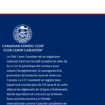
gallois
Corgi
griffon
Hound
Rhodesian
anglais
springer
Épagneul
Skye
Terrier
nain
du
napolitain
Terre-
(Cardigan)
gallois
Pumi
vendéen
ridgeback
Lévrier
anglais
des
Épagneul
wheaten
Bull
Yorkshire
Neuve
Chien
(Pembroke)
persan
Shikoku
champs
français
Épagneul
à
terrier
Terrier
d’eau
Rottweiler
Whippet
d’eau
Épagneul
poil
du
gallois
Terrier
portugais
Samoyède
Chien
irlandais
Sussex
Épagneul
doux
Staffordshire
blanc
Schnauzer
Le Club Canin Canadien est un organisme
national à but non lucratif constitué en vertu de
la
Loi sur la généalogie des animaux
pour
nu
springer
Spinone
du
(géant)
Schnauzer
assurer l’enregistrement, la sauvegarde et la
promotion de toutes les races de chiens au
du
gallois
italiano
Vizsla
West
(standard)
Husky
Canada. Le CCC maintient un registre dans
lequel sont inscrites plus de 175 races et en outre
élabore les règlements de 19 types d’événements
Pérou
à
Vizsla
Highland
sibérien
Saint
tels les expositions et concours sur le terrain.
Nous sommes reconnus à l’échelle
internationale comme l’autorité canadienne en