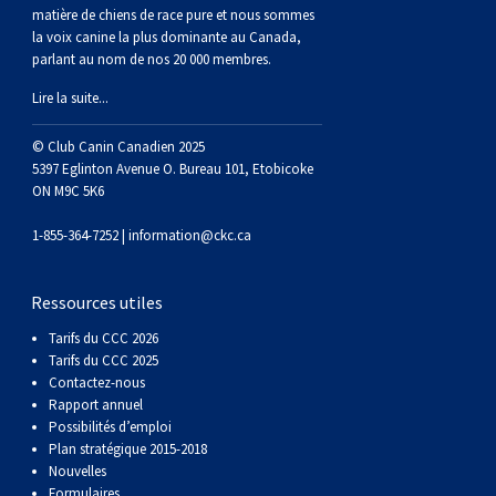
(Perro
poil
à
Braque
Bernard
Dogue
matière de chiens de race pure et nous sommes
la voix canine la plus dominante au Canada,
parlant au nom de nos 20 000 membres.
Sin
lisse
poil
de
du
Laika
Lire la suite...
Pelo
dur
Weimar
Tibet
de
© Club Canin Canadien 2025
5397 Eglinton Avenue O. Bureau 101, Etobicoke
Del
lakoutie
ON M9C 5K6
1-855-364-7252 |
information@ckc.ca
Peru)
Ressources utiles
Tarifs du CCC 2026
Tarifs du CCC 2025
Contactez-nous
Rapport annuel
Possibilités d’emploi
Plan stratégique 2015-2018
Nouvelles
Formulaires