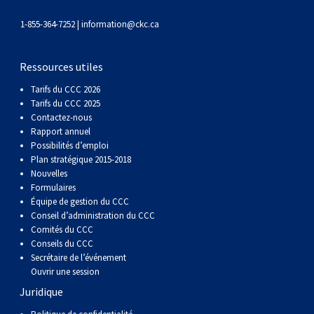
gallois
Corgi
griffon
Hound
Rhodesian
anglais
springer
Épagneul
Skye
Terrier
nain
du
napolitain
Terre-
1-855-364-7252 |
information@ckc.ca
(Cardigan)
gallois
Pumi
vendéen
ridgeback
Lévrier
anglais
des
Épagneul
wheaten
Bull
Yorkshire
Neuve
Chien
Ressources utiles
(Pembroke)
persan
Shikoku
champs
français
Épagneul
à
terrier
Terrier
d’eau
Rottweiler
Tarifs du CCC 2026
Tarifs du CCC 2025
Contactez-nous
Whippet
d’eau
Épagneul
poil
du
gallois
Terrier
portugais
Samoyède
Rapport annuel
Possibilités d’emploi
Chien
irlandais
Sussex
Épagneul
doux
Staffordshire
blanc
Schnauzer
Plan stratégique 2015-2018
Nouvelles
Formulaires
nu
springer
Spinone
du
(géant)
Schnauzer
Équipe de gestion du CCC
Conseil d’administration du CCC
Comités du CCC
du
gallois
italiano
Vizsla
West
(standard)
Husky
Conseils du CCC
Secrétaire de l’événement
Ouvrir une session
Pérou
à
Vizsla
Highland
sibérien
Saint
Juridique