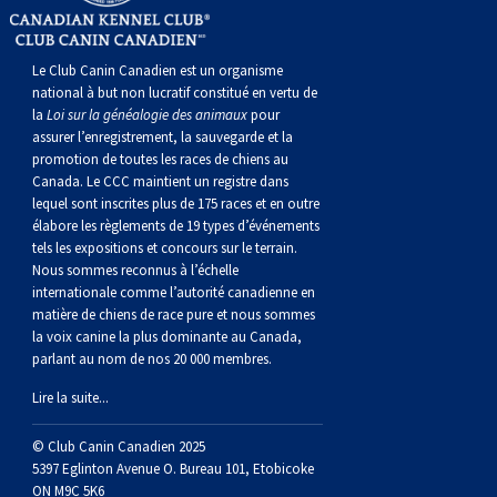
norvégien
anglais
Berger
vendéen
Chien
tibétain
Terrier
tolling
irlandais
Setter
Manchester
de
Terrier
Caniche
Pyrénées
bouvier
Chien
2021
-
2018
et
concours
multidisciplinaires
les
polonais
Berger
Ibizan
Lévrier
tibétain
Xoloitzcuintli
rouge
irlandais
Épagneul
Norfolk
de
Terrier
(nain)
Carlin
suisse
du
Hovawart
2019
épreuves
et
concours
Le Club Canin Canadien est un organisme
national à but non lucratif constitué en vertu de
la
Loi sur la généalogie des animaux
pour
de
portugais
Puli
irlandais
Norrbottenspets
(moyen)
Xoloïtzcuintli
et
cocker
Épagneul
Norwich
du
Terrier
Petit
Groenland
Chien
sur
épreuves
et
assurer l’enregistrement, la sauvegarde et la
promotion de toutes les races de chiens au
Canada. Le CCC maintient un registre dans
plaine
Schapendoes
Elkhound
(standard)
blanc
américain
d’eau
Épagneul
révérend
chasseur
Terrier
chien
Terrier
d’ours
Komondor
le
sur
épreuves
lequel sont inscrites plus de 175 races et en outre
élabore les règlements de 19 types d’événements
tels les expositions et concours sur le terrain.
néerlandais
Berger
norvégien
Lundehund
américain
bleu
Épagneul
Russell
de
Russell
Schnauzer
russe
à
Fox
de
Kuvasz
terrain
le
sur
Nous sommes reconnus à l’échelle
internationale comme l’autorité canadienne en
Shetland
Chien
norvégien
Otterhound
de
breton
Épagneul
rat
(nain)
Terrier
poil
terrier
Terrier
Carélie
Leonberger
terrain
le
matière de chiens de race pure et nous sommes
la voix canine la plus dominante au Canada,
parlant au nom de nos 20 000 membres.
d’eau
Vallhund
Petit
Picardie
Clumber
Épagneul
écossais
Terrier
soyeux
miniature
de
Xoloitzcuintli
Mastiff
terrain
Lire la suite...
espagnol
suédois
Corgi
basset
Pharaoh
cocker
Épagneul
Sealyham
Terrier
Manchester
(nain)
Terrier
Mâtin
© Club Canin Canadien 2025
5397 Eglinton Avenue O. Bureau 101, Etobicoke
ON M9C 5K6