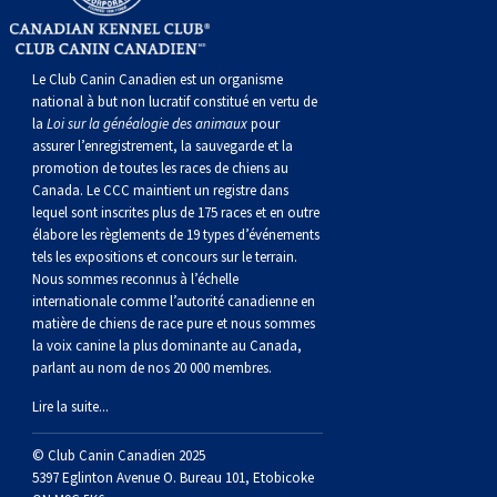
norvégien
anglais
Berger
vendéen
Chien
tibétain
Terrier
tolling
irlandais
Setter
Manchester
de
Terrier
Caniche
Pyrénées
bouvier
Chien
2021
-
2018
et
concours
multidisciplinaires
les
polonais
Berger
Ibizan
Lévrier
tibétain
Xoloitzcuintli
rouge
irlandais
Épagneul
Norfolk
de
Terrier
(nain)
Carlin
suisse
du
Hovawart
2019
épreuves
et
concours
Le Club Canin Canadien est un organisme
national à but non lucratif constitué en vertu de
la
Loi sur la généalogie des animaux
pour
de
portugais
Puli
irlandais
Norrbottenspets
(moyen)
Xoloïtzcuintli
et
cocker
Épagneul
Norwich
du
Terrier
Petit
Groenland
Chien
sur
épreuves
et
assurer l’enregistrement, la sauvegarde et la
promotion de toutes les races de chiens au
plaine
Schapendoes
Elkhound
(standard)
blanc
américain
d’eau
Épagneul
révérend
chasseur
Terrier
chien
Terrier
d’ours
Komondor
le
sur
épreuves
Canada. Le CCC maintient un registre dans
lequel sont inscrites plus de 175 races et en outre
élabore les règlements de 19 types d’événements
néerlandais
Berger
norvégien
Lundehund
américain
bleu
Épagneul
Russell
de
Russell
Schnauzer
russe
à
Fox
de
Kuvasz
terrain
le
sur
tels les expositions et concours sur le terrain.
Nous sommes reconnus à l’échelle
internationale comme l’autorité canadienne en
Shetland
Chien
norvégien
Otterhound
de
breton
Épagneul
rat
(nain)
Terrier
poil
terrier
Terrier
Carélie
Leonberger
terrain
le
matière de chiens de race pure et nous sommes
la voix canine la plus dominante au Canada,
parlant au nom de nos 20 000 membres.
d’eau
Vallhund
Petit
Picardie
Clumber
Épagneul
écossais
Terrier
soyeux
miniature
de
Xoloitzcuintli
Mastiff
terrain
Lire la suite...
espagnol
suédois
Corgi
basset
Pharaoh
cocker
Épagneul
Sealyham
Terrier
Manchester
(nain)
Terrier
Mâtin
© Club Canin Canadien 2025
5397 Eglinton Avenue O. Bureau 101, Etobicoke