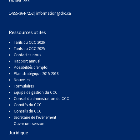
gallois
Corgi
griffon
Hound
Rhodesian
anglais
springer
Épagneul
Skye
Terrier
nain
du
napolitain
Terre-
ON M9C 5K6
1-855-364-7252 |
information@ckc.ca
(Cardigan)
gallois
Pumi
vendéen
ridgeback
Lévrier
anglais
des
Épagneul
wheaten
Bull
Yorkshire
Neuve
Chien
Ressources utiles
(Pembroke)
persan
Shikoku
champs
français
Épagneul
à
terrier
Terrier
d’eau
Rottweiler
Tarifs du CCC 2026
Tarifs du CCC 2025
Whippet
d’eau
Épagneul
poil
du
gallois
Terrier
portugais
Samoyède
Contactez-nous
Rapport annuel
Possibilités d’emploi
Chien
irlandais
Sussex
Épagneul
doux
Staffordshire
blanc
Schnauzer
Plan stratégique 2015-2018
Nouvelles
Formulaires
nu
springer
Spinone
du
(géant)
Schnauzer
Équipe de gestion du CCC
Conseil d’administration du CCC
Comités du CCC
du
gallois
italiano
Vizsla
West
(standard)
Husky
Conseils du CCC
Secrétaire de l’événement
Pérou
à
Vizsla
Highland
sibérien
Saint
Ouvrir une session
Juridique