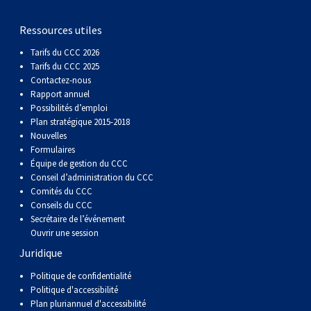
gallois
Corgi
griffon
Hound
Rhodesian
anglais
springer
Épagneul
Skye
Terrier
nain
du
napolitain
Terre-
Ressources utiles
(Cardigan)
gallois
Pumi
vendéen
ridgeback
Lévrier
anglais
des
Épagneul
wheaten
Bull
Yorkshire
Neuve
Chien
Tarifs du CCC 2026
Tarifs du CCC 2025
(Pembroke)
persan
Shikoku
champs
français
Épagneul
à
terrier
Terrier
d’eau
Rottweiler
Contactez-nous
Rapport annuel
Possibilités d’emploi
Whippet
d’eau
Épagneul
poil
du
gallois
Terrier
portugais
Samoyède
Plan stratégique 2015-2018
Nouvelles
Formulaires
Chien
irlandais
Sussex
Épagneul
doux
Staffordshire
blanc
Schnauzer
Équipe de gestion du CCC
Conseil d’administration du CCC
Comités du CCC
nu
springer
Spinone
du
(géant)
Schnauzer
Conseils du CCC
Secrétaire de l’événement
Ouvrir une session
du
gallois
italiano
Vizsla
West
(standard)
Husky
Juridique
Pérou
à
Vizsla
Highland
sibérien
Saint
Politique de confidentialité
Politique d'accessibilité
Plan pluriannuel d'accessibilité