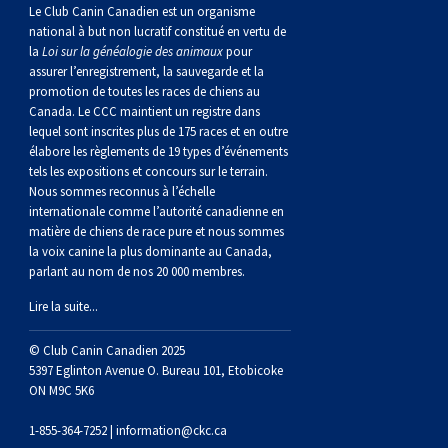
norvégien
anglais
Berger
vendéen
Chien
tibétain
Terrier
tolling
irlandais
Setter
Manchester
de
Terrier
Caniche
Pyrénées
bouvier
Chien
2021
-
2018
et
concours
multidisciplinaires
les
Le Club Canin Canadien est un organisme
national à but non lucratif constitué en vertu de
la
Loi sur la généalogie des animaux
pour
polonais
Berger
Ibizan
Lévrier
tibétain
Xoloitzcuintli
rouge
irlandais
Épagneul
Norfolk
de
Terrier
(nain)
Carlin
suisse
du
Hovawart
2019
épreuves
et
concours
assurer l’enregistrement, la sauvegarde et la
promotion de toutes les races de chiens au
Canada. Le CCC maintient un registre dans
de
portugais
Puli
irlandais
Norrbottenspets
(moyen)
Xoloïtzcuintli
et
cocker
Épagneul
Norwich
du
Terrier
Petit
Groenland
Chien
sur
épreuves
et
lequel sont inscrites plus de 175 races et en outre
élabore les règlements de 19 types d’événements
plaine
Schapendoes
Elkhound
(standard)
blanc
américain
d’eau
Épagneul
révérend
chasseur
Terrier
chien
Terrier
d’ours
Komondor
le
sur
épreuves
tels les expositions et concours sur le terrain.
Nous sommes reconnus à l’échelle
internationale comme l’autorité canadienne en
néerlandais
Berger
norvégien
Lundehund
américain
bleu
Épagneul
Russell
de
Russell
Schnauzer
russe
à
Fox
de
Kuvasz
terrain
le
sur
matière de chiens de race pure et nous sommes
la voix canine la plus dominante au Canada,
parlant au nom de nos 20 000 membres.
Shetland
Chien
norvégien
Otterhound
de
breton
Épagneul
rat
(nain)
Terrier
poil
terrier
Terrier
Carélie
Leonberger
terrain
le
Lire la suite...
d’eau
Vallhund
Petit
Picardie
Clumber
Épagneul
écossais
Terrier
soyeux
miniature
de
Xoloitzcuintli
Mastiff
terrain
© Club Canin Canadien 2025
5397 Eglinton Avenue O. Bureau 101, Etobicoke
ON M9C 5K6
espagnol
suédois
Corgi
basset
Pharaoh
cocker
Épagneul
Sealyham
Terrier
Manchester
(nain)
Terrier
Mâtin
1-855-364-7252 |
information@ckc.ca