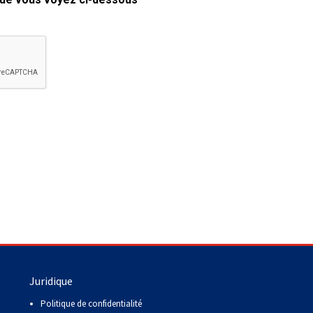
copie papier de mon certificat?
Comment puis-je payer pour mes
demandes?
More...
Besoin d’aide? Le Club est à votre
disposition.
Si vous avez perdu des
documents d'enregistrement
ou des certificats en raison de
circonstances indépendantes
de votre volonté (incendies,
inondations, etc.), veuillez nous
contacter en utilisant l'une des
méthodes ci-dessus et nous
pourrons vous aider à
Juridique
remplacer vos documents
importants.
Politique de confidentialité