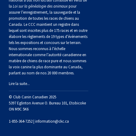
national à but non lucratif constitué en vertu de
norvégien
anglais
Berger
vendéen
Chien
tibétain
Terrier
tolling
irlandais
Setter
Manchester
de
Terrier
Caniche
Pyrénées
bouvier
Chien
2021
-
2018
et
concours
multidisciplinaires
les
la
Loi sur la généalogie des animaux
pour
assurer l’enregistrement, la sauvegarde et la
polonais
Berger
Ibizan
Lévrier
tibétain
Xoloitzcuintli
rouge
irlandais
Épagneul
Norfolk
de
Terrier
(nain)
Carlin
suisse
du
Hovawart
2019
épreuves
et
concours
promotion de toutes les races de chiens au
Canada. Le CCC maintient un registre dans
lequel sont inscrites plus de 175 races et en outre
de
portugais
Puli
irlandais
Norrbottenspets
(moyen)
Xoloïtzcuintli
et
cocker
Épagneul
Norwich
du
Terrier
Petit
Groenland
Chien
sur
épreuves
et
élabore les règlements de 19 types d’événements
tels les expositions et concours sur le terrain.
Nous sommes reconnus à l’échelle
plaine
Schapendoes
Elkhound
(standard)
blanc
américain
d’eau
Épagneul
révérend
chasseur
Terrier
chien
Terrier
d’ours
Komondor
le
sur
épreuves
internationale comme l’autorité canadienne en
matière de chiens de race pure et nous sommes
la voix canine la plus dominante au Canada,
néerlandais
Berger
norvégien
Lundehund
américain
bleu
Épagneul
Russell
de
Russell
Schnauzer
russe
à
Fox
de
Kuvasz
terrain
le
sur
parlant au nom de nos 20 000 membres.
Lire la suite...
Shetland
Chien
norvégien
Otterhound
de
breton
Épagneul
rat
(nain)
Terrier
poil
terrier
Terrier
Carélie
Leonberger
terrain
le
© Club Canin Canadien 2025
d’eau
Vallhund
Petit
Picardie
Clumber
Épagneul
écossais
Terrier
soyeux
miniature
de
Xoloitzcuintli
Mastiff
terrain
5397 Eglinton Avenue O. Bureau 101, Etobicoke
ON M9C 5K6
espagnol
suédois
Corgi
basset
Pharaoh
cocker
Épagneul
Sealyham
Terrier
Manchester
(nain)
Terrier
Mâtin
1-855-364-7252 |
information@ckc.ca