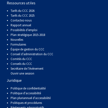
gallois
Corgi
griffon
Hound
Rhodesian
anglais
springer
Épagneul
Skye
Terrier
nain
du
napolitain
Terre-
Ressources utiles
Tarifs du CCC 2026
(Cardigan)
gallois
Pumi
vendéen
ridgeback
Lévrier
anglais
des
Épagneul
wheaten
Bull
Yorkshire
Neuve
Chien
Tarifs du CCC 2025
Contactez-nous
Rapport annuel
(Pembroke)
persan
Shikoku
champs
français
Épagneul
à
terrier
Terrier
d’eau
Rottweiler
Possibilités d’emploi
Plan stratégique 2015-2018
Nouvelles
Whippet
d’eau
Épagneul
poil
du
gallois
Terrier
portugais
Samoyède
Formulaires
Équipe de gestion du CCC
Conseil d’administration du CCC
Chien
irlandais
Sussex
Épagneul
doux
Staffordshire
blanc
Schnauzer
Comités du CCC
Conseils du CCC
nu
springer
Spinone
du
(géant)
Schnauzer
Secrétaire de l’événement
Ouvrir une session
Juridique
du
gallois
italiano
Vizsla
West
(standard)
Husky
Politique de confidentialité
Politique d'accessibilité
Pérou
à
Vizsla
Highland
sibérien
Saint
Plan pluriannuel d'accessibilité
Politiques et procédures
Règlements administratifs