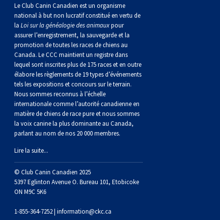
norvégien
anglais
Berger
vendéen
Chien
tibétain
Terrier
tolling
irlandais
Setter
Manchester
de
Terrier
Caniche
Pyrénées
bouvier
Chien
2021
-
2018
et
concours
multidisciplinaires
les
Le Club Canin Canadien est un organisme
national à but non lucratif constitué en vertu de
la
Loi sur la généalogie des animaux
pour
polonais
Berger
Ibizan
Lévrier
tibétain
Xoloitzcuintli
rouge
irlandais
Épagneul
Norfolk
de
Terrier
(nain)
Carlin
suisse
du
Hovawart
2019
épreuves
et
concours
assurer l’enregistrement, la sauvegarde et la
promotion de toutes les races de chiens au
Canada. Le CCC maintient un registre dans
de
portugais
Puli
irlandais
Norrbottenspets
(moyen)
Xoloïtzcuintli
et
cocker
Épagneul
Norwich
du
Terrier
Petit
Groenland
Chien
sur
épreuves
et
lequel sont inscrites plus de 175 races et en outre
élabore les règlements de 19 types d’événements
plaine
Schapendoes
Elkhound
(standard)
blanc
américain
d’eau
Épagneul
révérend
chasseur
Terrier
chien
Terrier
d’ours
Komondor
le
sur
épreuves
tels les expositions et concours sur le terrain.
Nous sommes reconnus à l’échelle
internationale comme l’autorité canadienne en
néerlandais
Berger
norvégien
Lundehund
américain
bleu
Épagneul
Russell
de
Russell
Schnauzer
russe
à
Fox
de
Kuvasz
terrain
le
sur
matière de chiens de race pure et nous sommes
la voix canine la plus dominante au Canada,
parlant au nom de nos 20 000 membres.
Shetland
Chien
norvégien
Otterhound
de
breton
Épagneul
rat
(nain)
Terrier
poil
terrier
Terrier
Carélie
Leonberger
terrain
le
Lire la suite...
d’eau
Vallhund
Petit
Picardie
Clumber
Épagneul
écossais
Terrier
soyeux
miniature
de
Xoloitzcuintli
Mastiff
terrain
© Club Canin Canadien 2025
5397 Eglinton Avenue O. Bureau 101, Etobicoke
ON M9C 5K6
espagnol
suédois
Corgi
basset
Pharaoh
cocker
Épagneul
Sealyham
Terrier
Manchester
(nain)
Terrier
Mâtin
1-855-364-7252 |
information@ckc.ca