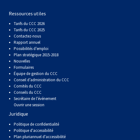
gallois
Corgi
griffon
Hound
Rhodesian
anglais
springer
Épagneul
Skye
Terrier
nain
du
napolitain
Terre-
Ressources utiles
(Cardigan)
gallois
Pumi
vendéen
ridgeback
Lévrier
anglais
des
Épagneul
wheaten
Bull
Yorkshire
Neuve
Chien
Tarifs du CCC 2026
Tarifs du CCC 2025
(Pembroke)
persan
Shikoku
champs
français
Épagneul
à
terrier
Terrier
d’eau
Rottweiler
Contactez-nous
Rapport annuel
Possibilités d’emploi
Whippet
d’eau
Épagneul
poil
du
gallois
Terrier
portugais
Samoyède
Plan stratégique 2015-2018
Nouvelles
Formulaires
Chien
irlandais
Sussex
Épagneul
doux
Staffordshire
blanc
Schnauzer
Équipe de gestion du CCC
Conseil d’administration du CCC
Comités du CCC
nu
springer
Spinone
du
(géant)
Schnauzer
Conseils du CCC
Secrétaire de l’événement
Ouvrir une session
du
gallois
italiano
Vizsla
West
(standard)
Husky
Juridique
Pérou
à
Vizsla
Highland
sibérien
Saint
Politique de confidentialité
Politique d'accessibilité
Plan pluriannuel d'accessibilité