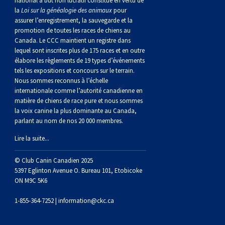
national à but non lucratif constitué en vertu de
norvégien
anglais
Berger
vendéen
Chien
tibétain
Terrier
tolling
irlandais
Setter
Manchester
de
Terrier
Caniche
Pyrénées
bouvier
Chien
2021
-
2018
et
concours
multidisciplinaires
les
la
Loi sur la généalogie des animaux
pour
assurer l’enregistrement, la sauvegarde et la
polonais
Berger
Ibizan
Lévrier
tibétain
Xoloitzcuintli
rouge
irlandais
Épagneul
Norfolk
de
Terrier
(nain)
Carlin
suisse
du
Hovawart
2019
épreuves
et
concours
promotion de toutes les races de chiens au
Canada. Le CCC maintient un registre dans
lequel sont inscrites plus de 175 races et en outre
de
portugais
Puli
irlandais
Norrbottenspets
(moyen)
Xoloïtzcuintli
et
cocker
Épagneul
Norwich
du
Terrier
Petit
Groenland
Chien
sur
épreuves
et
élabore les règlements de 19 types d’événements
tels les expositions et concours sur le terrain.
Nous sommes reconnus à l’échelle
plaine
Schapendoes
Elkhound
(standard)
blanc
américain
d’eau
Épagneul
révérend
chasseur
Terrier
chien
Terrier
d’ours
Komondor
le
sur
épreuves
internationale comme l’autorité canadienne en
matière de chiens de race pure et nous sommes
la voix canine la plus dominante au Canada,
néerlandais
Berger
norvégien
Lundehund
américain
bleu
Épagneul
Russell
de
Russell
Schnauzer
russe
à
Fox
de
Kuvasz
terrain
le
sur
parlant au nom de nos 20 000 membres.
Lire la suite...
Shetland
Chien
norvégien
Otterhound
de
breton
Épagneul
rat
(nain)
Terrier
poil
terrier
Terrier
Carélie
Leonberger
terrain
le
© Club Canin Canadien 2025
d’eau
Vallhund
Petit
Picardie
Clumber
Épagneul
écossais
Terrier
soyeux
miniature
de
Xoloitzcuintli
Mastiff
terrain
5397 Eglinton Avenue O. Bureau 101, Etobicoke
ON M9C 5K6
espagnol
suédois
Corgi
basset
Pharaoh
cocker
Épagneul
Sealyham
Terrier
Manchester
(nain)
Terrier
Mâtin
1-855-364-7252 |
information@ckc.ca