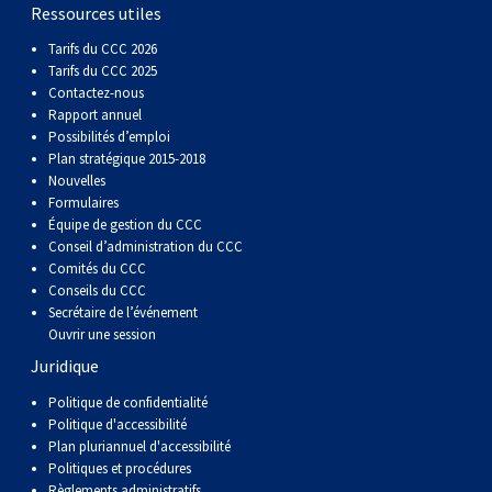
gallois
Corgi
griffon
Hound
Rhodesian
anglais
springer
Épagneul
Skye
Terrier
nain
du
napolitain
Terre-
Ressources utiles
Tarifs du CCC 2026
(Cardigan)
gallois
Pumi
vendéen
ridgeback
Lévrier
anglais
des
Épagneul
wheaten
Bull
Yorkshire
Neuve
Chien
Tarifs du CCC 2025
Contactez-nous
Rapport annuel
(Pembroke)
persan
Shikoku
champs
français
Épagneul
à
terrier
Terrier
d’eau
Rottweiler
Possibilités d’emploi
Plan stratégique 2015-2018
Nouvelles
Whippet
d’eau
Épagneul
poil
du
gallois
Terrier
portugais
Samoyède
Formulaires
Équipe de gestion du CCC
Conseil d’administration du CCC
Chien
irlandais
Sussex
Épagneul
doux
Staffordshire
blanc
Schnauzer
Comités du CCC
Conseils du CCC
nu
springer
Spinone
du
(géant)
Schnauzer
Secrétaire de l’événement
Ouvrir une session
Juridique
du
gallois
italiano
Vizsla
West
(standard)
Husky
Politique de confidentialité
Politique d'accessibilité
Pérou
à
Vizsla
Highland
sibérien
Saint
Plan pluriannuel d'accessibilité
Politiques et procédures
Règlements administratifs