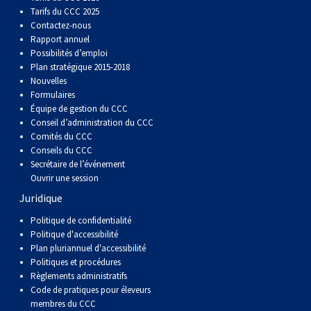
(Perro
poil
à
Braque
Bernard
Dogue
Tarifs du CCC 2025
Contactez-nous
Rapport annuel
Sin
lisse
poil
de
du
Laika
Possibilités d’emploi
Plan stratégique 2015-2018
Pelo
dur
Weimar
Tibet
de
Nouvelles
Formulaires
Équipe de gestion du CCC
Del
lakoutie
Conseil d’administration du CCC
Comités du CCC
Conseils du CCC
Peru)
Secrétaire de l’événement
Ouvrir une session
Juridique
Politique de confidentialité
Politique d'accessibilité
Plan pluriannuel d'accessibilité
Politiques et procédures
Règlements administratifs
Code de pratiques pour éleveurs
membres du CCC