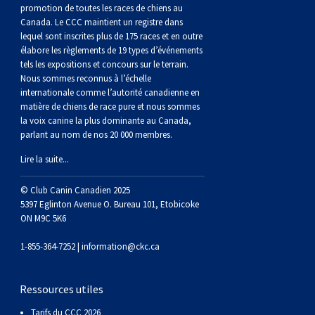
gallois
Corgi
griffon
Hound
Rhodesian
anglais
springer
Épagneul
Skye
Terrier
nain
du
napolitain
Terre-
promotion de toutes les races de chiens au
Canada. Le CCC maintient un registre dans
lequel sont inscrites plus de 175 races et en outre
(Cardigan)
gallois
Pumi
vendéen
ridgeback
Lévrier
anglais
des
Épagneul
wheaten
Bull
Yorkshire
Neuve
Chien
élabore les règlements de 19 types d’événements
tels les expositions et concours sur le terrain.
Nous sommes reconnus à l’échelle
(Pembroke)
persan
Shikoku
champs
français
Épagneul
à
terrier
Terrier
d’eau
Rottweiler
internationale comme l’autorité canadienne en
matière de chiens de race pure et nous sommes
Whippet
d’eau
Épagneul
poil
du
gallois
Terrier
portugais
Samoyède
la voix canine la plus dominante au Canada,
parlant au nom de nos 20 000 membres.
Chien
irlandais
Sussex
Épagneul
doux
Staffordshire
blanc
Schnauzer
Lire la suite...
© Club Canin Canadien 2025
nu
springer
Spinone
du
(géant)
Schnauzer
5397 Eglinton Avenue O. Bureau 101, Etobicoke
ON M9C 5K6
du
gallois
italiano
Vizsla
West
(standard)
Husky
1-855-364-7252 |
information@ckc.ca
Pérou
à
Vizsla
Highland
sibérien
Saint
Ressources utiles
Tarifs du CCC 2026