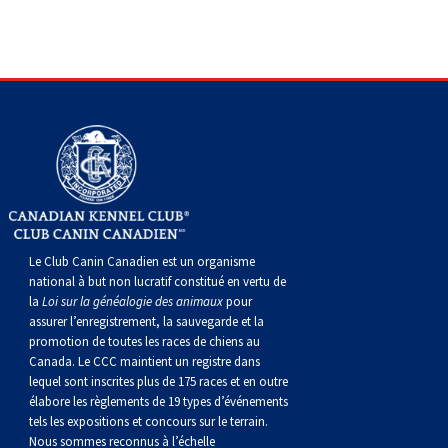
gallois
Corgi
griffon
Hound
Rhodesian
anglais
springer
Épagneul
Skye
Terrier
nain
du
napolitain
Terre-
(Cardigan)
gallois
Pumi
vendéen
ridgeback
Lévrier
anglais
des
Épagneul
wheaten
Bull
Yorkshire
Neuve
Chien
(Pembroke)
persan
Shikoku
champs
français
Épagneul
à
terrier
Terrier
d’eau
Rottweiler
Whippet
d’eau
Épagneul
poil
du
gallois
Terrier
portugais
Samoyède
Chien
irlandais
Sussex
Épagneul
doux
Staffordshire
blanc
Schnauzer
Le Club Canin Canadien est un organisme
nu
springer
Spinone
du
(géant)
Schnauzer
national à but non lucratif constitué en vertu de
la
Loi sur la généalogie des animaux
pour
assurer l’enregistrement, la sauvegarde et la
du
gallois
italiano
Vizsla
West
(standard)
Husky
promotion de toutes les races de chiens au
Canada. Le CCC maintient un registre dans
lequel sont inscrites plus de 175 races et en outre
Pérou
à
Vizsla
Highland
sibérien
Saint
élabore les règlements de 19 types d’événements
tels les expositions et concours sur le terrain.
Nous sommes reconnus à l’échelle