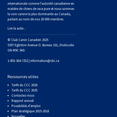
(Perro
poil
à
Braque
Bernard
Dogue
internationale comme l’autorité canadienne en
matière de chiens de race pure et nous sommes
la voix canine la plus dominante au Canada,
Sin
lisse
poil
de
du
Laika
parlant au nom de nos 20 000 membres.
Lire la suite...
Pelo
dur
Weimar
Tibet
de
© Club Canin Canadien 2025
Del
lakoutie
5397 Eglinton Avenue O. Bureau 101, Etobicoke
ON M9C 5K6
Peru)
1-855-364-7252 |
information@ckc.ca
Ressources utiles
Tarifs du CCC 2026
Tarifs du CCC 2025
Contactez-nous
Rapport annuel
Possibilités d’emploi
Plan stratégique 2015-2018
Nouvelles