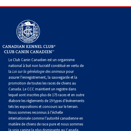
gallois
Corgi
griffon
Hound
Rhodesian
anglais
springer
Épagneul
Skye
Terrier
nain
du
napolitain
Terre-
(Cardigan)
gallois
Pumi
vendéen
ridgeback
Lévrier
anglais
des
Épagneul
wheaten
Bull
Yorkshire
Neuve
Chien
(Pembroke)
persan
Shikoku
champs
français
Épagneul
à
terrier
Terrier
d’eau
Rottweiler
Whippet
d’eau
Épagneul
poil
du
gallois
Terrier
portugais
Samoyède
Le Club Canin Canadien est un organisme
national à but non lucratif constitué en vertu de
Chien
irlandais
Sussex
Épagneul
doux
Staffordshire
blanc
Schnauzer
la
Loi sur la généalogie des animaux
pour
assurer l’enregistrement, la sauvegarde et la
nu
springer
Spinone
du
(géant)
Schnauzer
promotion de toutes les races de chiens au
Canada. Le CCC maintient un registre dans
lequel sont inscrites plus de 175 races et en outre
du
gallois
italiano
Vizsla
West
(standard)
Husky
élabore les règlements de 19 types d’événements
tels les expositions et concours sur le terrain.
Nous sommes reconnus à l’échelle
Pérou
à
Vizsla
Highland
sibérien
Saint
internationale comme l’autorité canadienne en
matière de chiens de race pure et nous sommes
la voix canine la plus dominante au Canada,