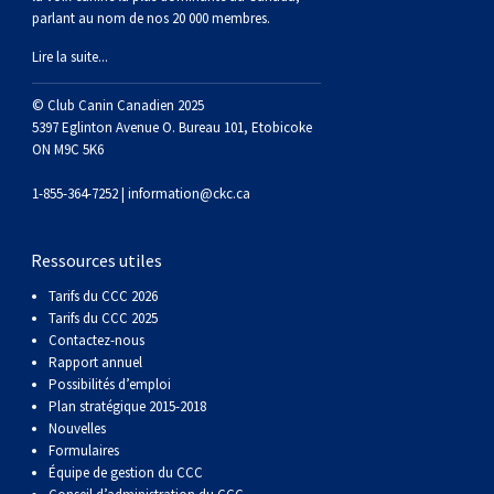
(Perro
poil
à
Braque
Bernard
Dogue
parlant au nom de nos 20 000 membres.
Lire la suite...
Sin
lisse
poil
de
du
Laika
© Club Canin Canadien 2025
Pelo
dur
Weimar
Tibet
de
5397 Eglinton Avenue O. Bureau 101, Etobicoke
ON M9C 5K6
Del
lakoutie
1-855-364-7252 |
information@ckc.ca
Peru)
Ressources utiles
Tarifs du CCC 2026
Tarifs du CCC 2025
Contactez-nous
Rapport annuel
Possibilités d’emploi
Plan stratégique 2015-2018
Nouvelles
Formulaires
Équipe de gestion du CCC