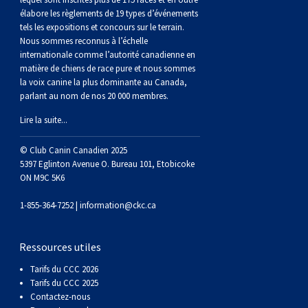
gallois
Corgi
griffon
Hound
Rhodesian
anglais
springer
Épagneul
Skye
Terrier
nain
du
napolitain
Terre-
élabore les règlements de 19 types d’événements
tels les expositions et concours sur le terrain.
(Cardigan)
gallois
Pumi
vendéen
ridgeback
Lévrier
anglais
des
Épagneul
wheaten
Bull
Yorkshire
Neuve
Chien
Nous sommes reconnus à l’échelle
internationale comme l’autorité canadienne en
matière de chiens de race pure et nous sommes
(Pembroke)
persan
Shikoku
champs
français
Épagneul
à
terrier
Terrier
d’eau
Rottweiler
la voix canine la plus dominante au Canada,
parlant au nom de nos 20 000 membres.
Whippet
d’eau
Épagneul
poil
du
gallois
Terrier
portugais
Samoyède
Lire la suite...
© Club Canin Canadien 2025
Chien
irlandais
Sussex
Épagneul
doux
Staffordshire
blanc
Schnauzer
5397 Eglinton Avenue O. Bureau 101, Etobicoke
ON M9C 5K6
nu
springer
Spinone
du
(géant)
Schnauzer
1-855-364-7252 |
information@ckc.ca
du
gallois
italiano
Vizsla
West
(standard)
Husky
Ressources utiles
Tarifs du CCC 2026
Pérou
à
Vizsla
Highland
sibérien
Saint
Tarifs du CCC 2025
Contactez-nous