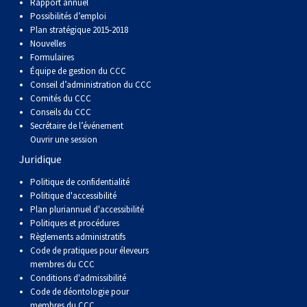
(Perro
poil
à
Braque
Bernard
Dogue
Rapport annuel
Possibilités d’emploi
Plan stratégique 2015-2018
Sin
lisse
poil
de
du
Laika
Nouvelles
Formulaires
Équipe de gestion du CCC
Pelo
dur
Weimar
Tibet
de
Conseil d’administration du CCC
Comités du CCC
Conseils du CCC
Del
lakoutie
Secrétaire de l’événement
Ouvrir une session
Peru)
Juridique
Politique de confidentialité
Politique d'accessibilité
Plan pluriannuel d'accessibilité
Politiques et procédures
Règlements administratifs
Code de pratiques pour éleveurs
membres du CCC
Conditions d'admissibilité
Code de déontologie pour
membres du CCC