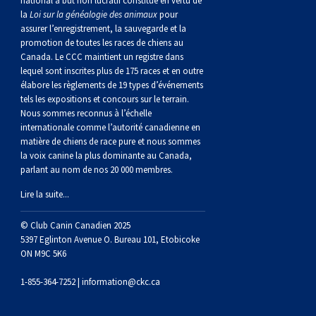
national à but non lucratif constitué en vertu de
norvégien
anglais
Berger
vendéen
Chien
tibétain
Terrier
tolling
irlandais
Setter
Manchester
de
Terrier
Caniche
Pyrénées
bouvier
Chien
2021
-
2018
et
concours
multidisciplinaires
les
la
Loi sur la généalogie des animaux
pour
assurer l’enregistrement, la sauvegarde et la
polonais
Berger
Ibizan
Lévrier
tibétain
Xoloitzcuintli
rouge
irlandais
Épagneul
Norfolk
de
Terrier
(nain)
Carlin
suisse
du
Hovawart
2019
épreuves
et
concours
promotion de toutes les races de chiens au
Canada. Le CCC maintient un registre dans
lequel sont inscrites plus de 175 races et en outre
de
portugais
Puli
irlandais
Norrbottenspets
(moyen)
Xoloïtzcuintli
et
cocker
Épagneul
Norwich
du
Terrier
Petit
Groenland
Chien
sur
épreuves
et
élabore les règlements de 19 types d’événements
tels les expositions et concours sur le terrain.
Nous sommes reconnus à l’échelle
plaine
Schapendoes
Elkhound
(standard)
blanc
américain
d’eau
Épagneul
révérend
chasseur
Terrier
chien
Terrier
d’ours
Komondor
le
sur
épreuves
internationale comme l’autorité canadienne en
matière de chiens de race pure et nous sommes
la voix canine la plus dominante au Canada,
néerlandais
Berger
norvégien
Lundehund
américain
bleu
Épagneul
Russell
de
Russell
Schnauzer
russe
à
Fox
de
Kuvasz
terrain
le
sur
parlant au nom de nos 20 000 membres.
Lire la suite...
Shetland
Chien
norvégien
Otterhound
de
breton
Épagneul
rat
(nain)
Terrier
poil
terrier
Terrier
Carélie
Leonberger
terrain
le
© Club Canin Canadien 2025
d’eau
Vallhund
Petit
Picardie
Clumber
Épagneul
écossais
Terrier
soyeux
miniature
de
Xoloitzcuintli
Mastiff
terrain
5397 Eglinton Avenue O. Bureau 101, Etobicoke
ON M9C 5K6
espagnol
suédois
Corgi
basset
Pharaoh
cocker
Épagneul
Sealyham
Terrier
Manchester
(nain)
Terrier
Mâtin
1-855-364-7252 |
information@ckc.ca