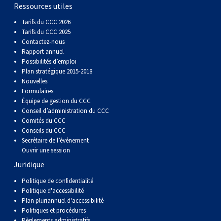
gallois
Corgi
griffon
Hound
Rhodesian
anglais
springer
Épagneul
Skye
Terrier
nain
du
napolitain
Terre-
Ressources utiles
Tarifs du CCC 2026
(Cardigan)
gallois
Pumi
vendéen
ridgeback
Lévrier
anglais
des
Épagneul
wheaten
Bull
Yorkshire
Neuve
Chien
Tarifs du CCC 2025
Contactez-nous
Rapport annuel
(Pembroke)
persan
Shikoku
champs
français
Épagneul
à
terrier
Terrier
d’eau
Rottweiler
Possibilités d’emploi
Plan stratégique 2015-2018
Nouvelles
Whippet
d’eau
Épagneul
poil
du
gallois
Terrier
portugais
Samoyède
Formulaires
Équipe de gestion du CCC
Conseil d’administration du CCC
Chien
irlandais
Sussex
Épagneul
doux
Staffordshire
blanc
Schnauzer
Comités du CCC
Conseils du CCC
nu
springer
Spinone
du
(géant)
Schnauzer
Secrétaire de l’événement
Ouvrir une session
Juridique
du
gallois
italiano
Vizsla
West
(standard)
Husky
Politique de confidentialité
Politique d'accessibilité
Pérou
à
Vizsla
Highland
sibérien
Saint
Plan pluriannuel d'accessibilité
Politiques et procédures
Règlements administratifs