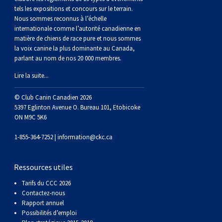
Berger anglais
Chien Ibizan
Terrier tibétain
Setter irlandais
Terrier de Norwich
Caniche (nain)
Grand bouvier suisse
Top Dogs
tels les expositions et concours sur le terrain.
Nous sommes reconnus à l’échelle
internationale comme l’autorité canadienne en
Berger polonais de plaine
Lévrier irlandais
Xoloitzcuintli (moyen)
Épagneul cocker américain
Terrier du révérend Russell
Carlin
Chien du Groenland
matière de chiens de race pure et nous sommes
la voix canine la plus dominante au Canada,
parlant au nom de nos 20 000 membres.
Berger portugais
Norrbottenspets
Xoloïtzcuintli (standard)
Épagneul d’eau américain
Terrier chasseur de rat
Petit chien russe
Hovawart
Lire la suite...
Puli
Elkhound norvégien
Épagneul bleu de Picardie
Terrier Russell
Terrier à poil soyeux
Chien d’ours de Carélie
© Club Canin Canadien 2026
5397 Eglinton Avenue O. Bureau 101, Etobicoke
Schapendoes néerlandais
Lundehund norvégien
Épagneul breton
Schnauzer (nain)
Fox terrier miniature
Komondor
ON M9C 5K6
1-855-364-7252 |
information@ckc.ca
Berger Shetland
Otterhound
Épagneul Clumber
Terrier écossais
Terrier de Manchester nain
Kuvasz
Ressources utiles
Chien d’eau espagnol
Petit basset griffon vendéen
Épagneul cocker anglais
Terrier Sealyham
Xoloitzcuintli (nain)
Leonberger
Tarifs du CCC 2026
Contactez-nous
Vallhund suédois
Pharaoh Hound
Épagneul springer anglais
Terrier Skye
Terrier du Yorkshire
Mastiff
Rapport annuel
Possibilités d’emploi