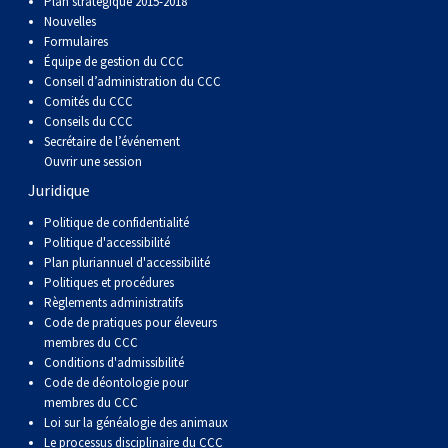
Plan stratégique 2015-2018
Corgi gallois (Cardigan)
Rhodesian ridgeback
Épagneul des champs
Terrier wheaten à poil doux
Mâtin napolitain
Nouvelles
Formulaires
Équipe de gestion du CCC
Corgi gallois (Pembroke)
Lévrier persan
Épagneul français
Bull terrier du Staffordshire
Terre-Neuve
Conseil d’administration du CCC
Comités du CCC
Conseils du CCC
Pumi
Shikoku
Épagneul d’eau irlandais
Terrier gallois
Chien d’eau portugais
Secrétaire de l’événement
Ouvrir une session
Lapphund suédois
Whippet
Épagneul Sussex
Terrier blanc du West Highland
Rottweiler
Juridique
Politique de confidentialité
Chien nu du Pérou (Perro Sin Pelo Del Peru)
Épagneul springer gallois
Samoyède
Politique d'accessibilité
Plan pluriannuel d'accessibilité
Politiques et procédures
Spinone italiano
Schnauzer (géant)
Règlements administratifs
Code de pratiques pour éleveurs
membres du CCC
Vizsla à poil lisse
Schnauzer (standard)
Conditions d'admissibilité
Code de déontologie pour
membres du CCC
Vizsla à poil dur
Husky sibérien
Loi sur la généalogie des animaux
Le processus disciplinaire du CCC