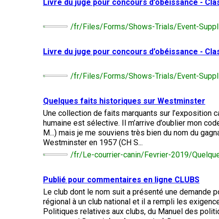
chinois
Livre du juge pour concours d’obéissance - Clas
Chien
allemand
terrier
travail
à
Dachshund
esquimau
(à
miniature
crête
Berger
(teckel
canadien
Dalmatien
poil
/fr/Files/Forms/Shows-Trials/Event-Supp
picard
nain
long)
à
poil
Terrier
Coton
Cane
Livre du juge pour concours d’obéissance - Clas
long)
Bouledogue
Cairn
de
Berger
Corso
français
Braque
Tuléar
des
allemand
Pyrénées
/fr/Files/Forms/Shows-Trials/Event-Supp
(à
Dachshund
Terrier
poil
Chien
(teckel
Pinscher
tchèque
court)
Épagneul
loup
nain
allemand
Quelques faits historiques sur Westminster
toy
Berger
Tchécoslovaque
à
anglais
de
Une collection de faits marquants sur l’exposition 
poil
Bergame
Terrier
humaine est sélective. Il m’arrive d’oublier mon c
court)
Braque
Akita
Dandie
allemand
M...) mais je me souviens très bien du nom du gagna
Doberman
japonais
Dinmont
(à
Griffon
Westminster en 1957 (CH S...
pinscher
poil
(bruxellois)
Border
Dachshund
/fr/Le-courrier-canin/Fevrier-2019/Quelqu
dur)
Colley
(teckel
Spitz
Fox-
nain
Dogue
japonais
terrier
à
Bichon
Publié pour commentaires en ligne CLUBS
de
(à
poil
Pudelpointer
havanais
Bouvier
Bordeaux
Le club dont le nom suit a présenté une demande po
poil
dur)
des
lisse)
régional à un club national et il a rempli les exigenc
Flandres
Keeshond
Politiques relatives aux clubs, du Manuel des poli
Retriever
Lévrier