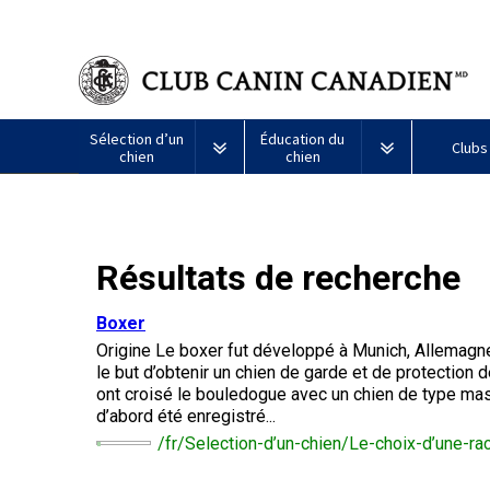
Sélection d’un
Éducation du
Clubs
chien
chien
Puppy List
Propriété responsable
Création d
Tous
Programme
Résultats de recherche
Décision d’acheter un chien
Éducation
Ressources
les
Bon
chiens
voisin
Appenzeller
Lévrier
Chien
Barbet
Terrier
Affenpinscher
Akita
Je
canin
Boxer
sennenhund
afghan
esquimau
airedale
veux
du
Le choix d’une race
Assurance vétérinaire
Informatio
Origine Le boxer fut développé à Munich, Allemagne,
américain
faire
CCC
Chiens
(miniature)
tester
le but d’obtenir un chien de garde et de protection 
Braque
Chien
Malamute
de
mon
ont croisé le bouledogue avec un chien de type masti
Bouvier
Azawakh
français
Terrier
esquimau
d’Alaska
berger
chien
Trouver un éleveur
Nutrition
Quoi de ne
d’abord été enregistré...
australien
(Gascogne)
Nu
américain
responsable
Chien
Américain
(nain)
/fr/Selection-d’un-chien/Le-choix-d’une-r
esquimau
Basenji
Berger
Lévriers
américain
Je
Santé
FAQ
Kelpie
Braque
d’Anatolie
et