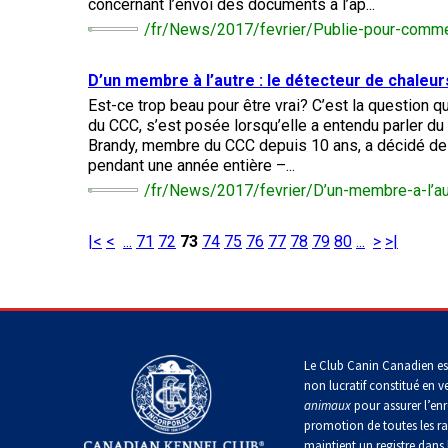
Entlebucher
concernant l’envoi des documents à l’ap...
Dachshund
(Baie
italien
sennenhund
Fox-
/fr/News/2017/fevrier/Publie-pour-comme
(teckel
Chesapeake)
Briard
Lhasa
terrier
standard
apso
(à
à
poil
Chin
D’un membre à l’autre : le détecteur de chaleu
Eurasier
poil
Retriever
dur)
Colley
long)
Est-ce trop beau pour être vrai? C’est la question
(à
(à
Lowchen
du CCC, s’est posée lorsqu’elle a entendu parler du
poil
poil
Bichon
Grand
frisé)
Brandy, membre du CCC depuis 10 ans, a décidé de 
dur)
Terrier
maltais
danois
Dachshund
pendant une année entière –...
du
Caniche
(teckel
Glen
/fr/News/2017/fevrier/D’un-membre-a-l’au
(moyen)
standard
Retriever
of
Colley
à
Nain
Montagne
(à
Imaal
(à
poil
pinscher
des
poil
|<
<
...
71
72
73
74
75
76
77
78
79
80
...
>
>|
poil
court)
Grand
Pyrénées
plat)
lisse)
caniche
Terrier
Épagneul
irlandais
Dachshund
papillon
Grand
Accueil
>
Templates
>
pages spéciales
>
Résultats de r
Retriever
Chien
(teckel
Schipperke
bouvier
(doré)
finnois
standard
suisse
de
à
Terrier
Le Club Canin Canadien es
Laponie
Pékinois
poil
Kerry
non lucratif constitué en v
dur)
Shiba
Retriever
bleu
animaux
pour assurer l’enr
inu
Chien
(Labrador)
promotion de toutes les r
du
Berger
Poméranien
maintient un registre dans 
Groenland