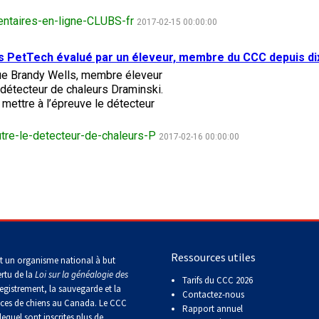
le
terrain
ntaires-en-ligne-CLUBS-fr
2017-02-15 00:00:00
de
course
sur
rs PetTech évalué par un éleveur, membre du CCC depuis di
leurre
 que Brandy Wells, membre éleveur
 détecteur de chaleurs Draminski.
mettre à l’épreuve le détecteur
Concours
d'obéissance
tre-le-detecteur-de-chaleurs-P
2017-02-16 00:00:00
Épreuve
de
chasse
et
concours
echerche
sur
le
terrain
Ressources utiles
t un organisme national à but
pour
ertu de la
Loi sur la généalogie des
chiens
Tarifs du CCC 2026
egistrement, la sauvegarde et la
d'arrêt
Contactez-nous
aces de chiens au Canada. Le CCC
Rapport annuel
lequel sont inscrites plus de