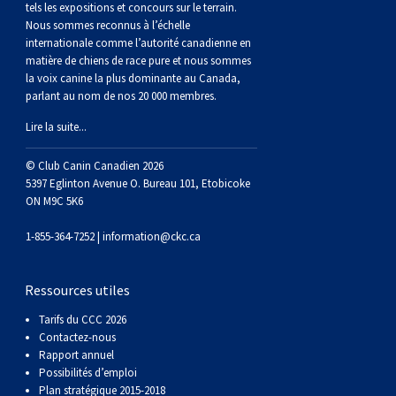
tels les expositions et concours sur le terrain.
Berger anglais
Chien Ibizan
Terrier tibétain
Setter irlandais
Terrier de Norwich
Caniche (nain)
Grand bouvier suisse
Top Dogs
Nous sommes reconnus à l’échelle
internationale comme l’autorité canadienne en
Berger polonais de plaine
Lévrier irlandais
Xoloitzcuintli (moyen)
Épagneul cocker américain
Terrier du révérend Russell
Carlin
Chien du Groenland
matière de chiens de race pure et nous sommes
la voix canine la plus dominante au Canada,
parlant au nom de nos 20 000 membres.
Berger portugais
Norrbottenspets
Xoloïtzcuintli (standard)
Épagneul d’eau américain
Terrier chasseur de rat
Petit chien russe
Hovawart
Lire la suite...
Puli
Elkhound norvégien
Épagneul bleu de Picardie
Terrier Russell
Terrier à poil soyeux
Chien d’ours de Carélie
© Club Canin Canadien 2026
5397 Eglinton Avenue O. Bureau 101, Etobicoke
ON M9C 5K6
Schapendoes néerlandais
Lundehund norvégien
Épagneul breton
Schnauzer (nain)
Fox terrier miniature
Komondor
1-855-364-7252 |
information@ckc.ca
Berger Shetland
Otterhound
Épagneul Clumber
Terrier écossais
Terrier de Manchester nain
Kuvasz
Ressources utiles
Chien d’eau espagnol
Petit basset griffon vendéen
Épagneul cocker anglais
Terrier Sealyham
Xoloitzcuintli (nain)
Leonberger
Tarifs du CCC 2026
Contactez-nous
Rapport annuel
Vallhund suédois
Pharaoh Hound
Épagneul springer anglais
Terrier Skye
Terrier du Yorkshire
Mastiff
Possibilités d’emploi
Plan stratégique 2015-2018