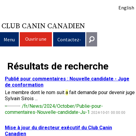
English
CLUB CANIN CANADIEN
Ouvrir une
Menu
Contactez-
session
nous
Sélection d’un chien
Entrer en contact
Résultats de recherche
Éducation du chien
Puppy List
Général
Publié pour commentaires : Nouvelle candidate - Juge
information@ckc.ca
de conformation
Connexion
Clubs
Décision d’acheter un chien
Propriété responsable
Le membre dont le nom suit
a
fait demande pour devenir juge 
416-675-5511
J'ai oublié mon nom d'utilisateur
Sylvain Sirois ...
J'ai oublié mon mot de passe
Élevage
Le choix d’une race
Programme Bon voisin canin du CCC
Éducation
Création d'un club
/fr/News/2024/October/Publie-pour-
Sans frais 1-855-364-7252
commentaires-Nouvelle-candidate-Ju-1
2024-10-01 00:00:00
5397 Eglinton Avenue W.
Événements
Tous les chiens
Trouver un éleveur responsable
Je veux faire tester mon chien
Assurance vétérinaire
Ressources pour les clubs
Standards de race du CCC
Bureau 101
Mise
à
jour du directeur exécutif du Club Canin
Etobicoke (Ontario)
Canadien