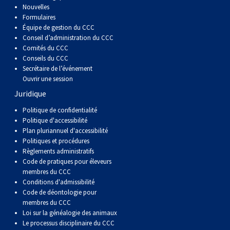
Corgi gallois (Cardigan)
Rhodesian ridgeback
Épagneul des champs
Terrier wheaten à poil doux
Mâtin napolitain
Nouvelles
Formulaires
Équipe de gestion du CCC
Corgi gallois (Pembroke)
Lévrier persan
Épagneul français
Bull terrier du Staffordshire
Terre-Neuve
Conseil d’administration du CCC
Comités du CCC
Conseils du CCC
Pumi
Shikoku
Épagneul d’eau irlandais
Terrier gallois
Chien d’eau portugais
Secrétaire de l’événement
Ouvrir une session
Lapphund suédois
Whippet
Épagneul Sussex
Terrier blanc du West Highland
Rottweiler
Juridique
Politique de confidentialité
Politique d'accessibilité
Chien nu du Pérou (Perro Sin Pelo Del Peru)
Épagneul springer gallois
Samoyède
Plan pluriannuel d'accessibilité
Politiques et procédures
Spinone italiano
Schnauzer (géant)
Règlements administratifs
Code de pratiques pour éleveurs
membres du CCC
Vizsla à poil lisse
Schnauzer (standard)
Conditions d'admissibilité
Code de déontologie pour
membres du CCC
Vizsla à poil dur
Husky sibérien
Loi sur la généalogie des animaux
Le processus disciplinaire du CCC