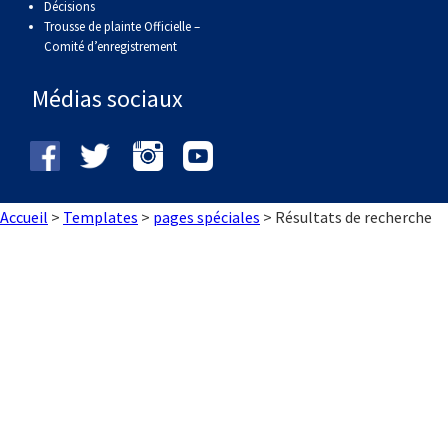
Décisions
Braque de Weimar
Saint Bernard
Trousse de plainte Officielle –
Comité d’enregistrement
Dogue du Tibet
Médias sociaux
Laika de lakoutie
Accueil
>
Templates
>
pages spéciales
>
Résultats de recherche