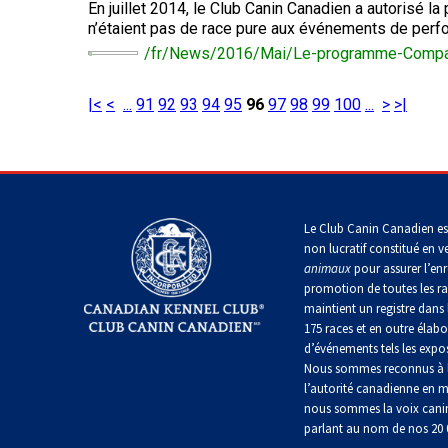
chinois
Chien
En juillet 2014, le Club Canin Canadien a autorisé la 
allemand
terrier
travail
à
Dachshund
esquimau
(à
miniature
n’étaient pas de race pure aux événements de per
crête
Berger
(teckel
canadien
Dalmatien
poil
/fr/News/2016/Mai/Le-programme-Compag
picard
nain
long)
à
poil
Terrier
Coton
Cane
|<
<
...
91
92
93
94
95
96
97
98
99
100
...
>
>|
long)
Bouledogue
Cairn
de
Berger
Corso
français
Braque
Tuléar
des
allemand
Pyrénées
(à
Dachshund
Terrier
poil
Chien
Accueil
>
Templates
>
pages spéciales
>
Résultats de r
(teckel
Pinscher
tchèque
court)
Épagneul
loup
nain
allemand
toy
Berger
Tchécoslovaque
à
anglais
Le Club Canin Canadien es
de
poil
Bergame
Terrier
non lucratif constitué en v
court)
Braque
Akita
Dandie
animaux
pour assurer l’enr
allemand
Doberman
japonais
Dinmont
(à
Griffon
promotion de toutes les r
pinscher
poil
(bruxellois)
Border
maintient un registre dans 
Dachshund
dur)
Colley
175 races et en outre élabo
(teckel
Spitz
Fox-
d’événements tels les expos
nain
Dogue
japonais
terrier
à
Bichon
Nous sommes reconnus à l
de
(à
poil
Pudelpointer
havanais
Bouvier
Bordeaux
l’autorité canadienne en m
poil
dur)
des
nous sommes la voix cani
lisse)
Flandres
Keeshond
parlant au nom de nos 20
Retriever
Lévrier