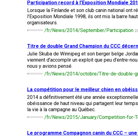
(standard)
veux
Participation record à l’Exposition Mondiale 20
australien
français
Terrier
Terrier
chiens
devenir
(Pyrénées)
américain
Biewer
courants
Lorsque la Finlande et son club canin national ont r
évaluateur
Basset
du
Toilettage
l’Exposition Mondiale 1998, ils ont mis la barre hau
Hound
Bouvier
Bichon
Staffordshire
organisateurs.
Berger
bernois
frisé
australien
Braque
Épagneul
Chiens
/fr/News/2014/September/Participation
Ressources
2
d'Auvergne
Cavalier
de
Chien égaré
pour
Beagle
Terrier
King
compagnie
les
Terrier
Terrier
australien
Charles
Titre de double Grand Champion du CCC décern
évaluateurs
Bouvier
noir
de
et
australien
Griffon
russe
Julie Skuba de Winnipeg et son berger belge Jorda
Boston
Chien
les
courte
d’arrêt
Chiens
viennent d’accomplir un exploit que peu d’entre-nou
de
clubs
queue
à
Terrier
Chihuahua
de
nous y avions pensé.
St-
poil
Bedlington
(à
sport
Hubert
Boxer
/fr/News/2014/octobre/Titre-de-double-
Bouledogue
dur
poil
anglais
long)
Organiser
Colley
un
barbu
Terrier
Terriers
La compétition pour le meilleur chien en obéiss
Barzoï
Bullmastiff
test
Lagotto
Border
CGN
2014 a définitivement été une année exceptionnell
Shar-
romagnolo
Chihuahua
obéissance de haut niveau qui partagent leur temps 
pei
(à
Beauceron
Chiens
chinois
poil
la vie à la campagne au Québec.
Coonhound
Chien
Bull-
nains
court)
(noir
de
/fr/News/2015/January/Competition-for-
Pointer
terrier
et
Canaan
Berger
feu)
Chow
belge
Chiens
Le programme Compagnon canin du CCC – une v
Chow
Chien
Braque
Bull-
de