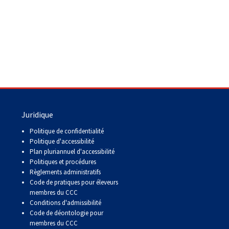
copie papier de mon certificat?
Comment puis-je payer pour mes
demandes?
More...
Besoin d’aide? Le Club est à votre
disposition.
Juridique
Si vous avez perdu des
documents d'enregistrement
Politique de confidentialité
ou des certificats en raison de
Politique d'accessibilité
circonstances indépendantes
Plan pluriannuel d'accessibilité
de votre volonté (incendies,
Politiques et procédures
inondations, etc.), veuillez nous
Règlements administratifs
contacter en utilisant l'une des
Code de pratiques pour éleveurs
méthodes ci-dessus et nous
membres du CCC
pourrons vous aider à
Conditions d'admissibilité
remplacer vos documents
Code de déontologie pour
importants.
membres du CCC