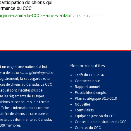
2016
Formulaires - Enregistrement
participation de chiens qui
de
sur
sur
sur
troupeau
sur
sur
Jeunes manieurs
compagnie
Top
Top
Top
Top
Top
le
le
le
formance du CCC.
et
le
le
Dogs
Dogs
Dogs
Dog
Dog
terrain
terrain
terrain
concours
terrain
terrain
non-canin-du-CCC-–-une-veritabl
Épreuve
2016-05-17 00:00:00
sur
sur
sur
sur
sur
Top
sur
-
-
de
le
le
le
le
le
Dogs
le
2024
2023
Compagnon canin
Groupe
travail
terrain
terrain
terrain
terrain
terrain
2015
terrain
7 -
au
Les
Les
Top
-
-
-
-
-
-
Chiens
terrier
Top
Top
Dogs
2022
2020
2021
2019
2018
2025
de
Dogs
Dogs
Top
Top
Titres attribués
berger
multidisciplinaires
multidisciplinaires
Dogs
Dogs
en
en
echerche
Épreuves
Top
Top
Top
Top
Top
travail
travail
de
Dogs
Dogs
Dogs
Dog
Dog
Élection et Référendums 2026
sur
sur
rapport
Ressources utiles
en
en
en
en
multidisciplinaire
troupeau
troupeau
t un organisme national à but
d’objet
travail
travail
travail
travail
-
-
-
ertu de la
Loi sur la généalogie des
Tarifs du CCC 2026
sur
sur
sur
sur
2018
2024
2023
egistrement, la sauvegarde et la
troupeau
troupeau
troupeau
troupeau
Contactez-nous
aces de chiens au Canada. Le CCC
-
-
-
-
Concours
Rapport annuel
lequel sont inscrites plus de
2022
2020
2021
2019
de
Possibilités d’emploi
Top
re les règlements de 19 types
travail
Plan stratégique 2015-2018
Dogs
sur
itions et concours sur le terrain.
multidisciplinaires
Nouvelles
troupeau
’échelle internationale comme
Top
Top
Top
Top
-
Formulaires
atière de chiens de race pure et
Dogs
Dogs
Dogs
Dog
2023
Équipe de gestion du CCC
multidisciplinaires
multidisciplinaires
multidisciplinaires
multidisciplinaire
ne la plus dominante au Canada,
Conseil d’administration du CCC
-
-
-
-
Concours
 000 membres.
Comités du CCC
2022
2020
2021
2019
sur