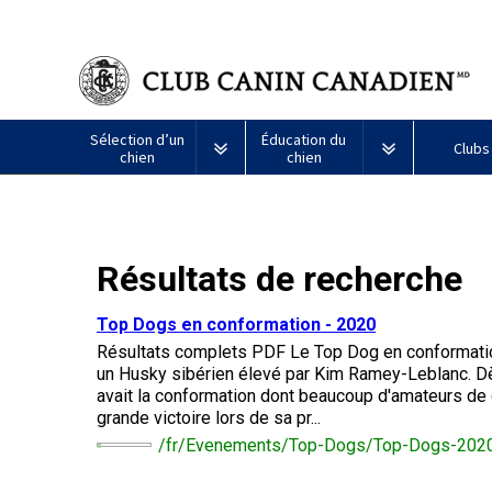
Sélection d’un
Éducation du
Clubs
chien
chien
Puppy List
Propriété responsable
Création d
Tous
Programme
Résultats de recherche
Décision d’acheter un chien
Éducation
Ressources
les
Bon
chiens
voisin
Appenzeller
Lévrier
Chien
Barbet
Terrier
Affenpinscher
Akita
Je
canin
Top Dogs en conformation - 2020
sennenhund
afghan
esquimau
airedale
veux
du
Le choix d’une race
Assurance vétérinaire
Informatio
Résultats complets PDF Le Top Dog en conformat
américain
faire
CCC
Chiens
(miniature)
tester
un Husky sibérien élevé par Kim Ramey-Leblanc. Dès
Braque
Chien
Malamute
de
mon
avait la conformation dont beaucoup d'amateurs de 
Bouvier
Azawakh
français
Terrier
esquimau
d’Alaska
berger
chien
Trouver un éleveur
Nutrition
Quoi de ne
grande victoire lors de sa pr...
australien
(Gascogne)
Nu
américain
responsable
Chien
Américain
(nain)
/fr/Evenements/Top-Dogs/Top-Dogs-202
esquimau
Basenji
Berger
Lévriers
américain
Je
Santé
FAQ
Kelpie
Braque
d’Anatolie
et