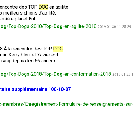
le
a rencontre des TOP
DOG
en agilité
terrain
 meilleurs chiens d’agilité,
de
course
mière place! Ent...
sur
Dog
/Top-Dogs-2018/Top-
Dog
-en-agilite-2018
2019-01-30 11:25:29
leurre
Concours
18 À la rencontre des TOP
DOG
d'obéissance
 un Kerry bleu, et Xavier est
r rang depuis les 56 années
Épreuve
Dog
/Top-Dogs-2018/Top-
Dog
-en-conformation-2018
2019-01-29 
de
chasse
et
taire supplémentaire 100-10-07
concours
sur
le
x-membres/Enregistrement/Formulaire-de-renseignements-sur-t
terrain
pour
chiens
d'arrêt