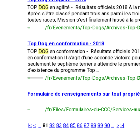
Entlebucher
Dachshund
(Baie
italien
sennenhund
TOP
DOG
en agilité - Résultats officiels 2018 À l
Fox-
(teckel
Chesapeake)
Briard
Lhasa
terrier
Après s’être classé pendant trois ans parmi les trois
standard
apso
(à
toutes races, Mission s’est finalement hissé à la pre
à
poil
Chin
Eurasier
poil
/fr/Evenements/Top-Dogs/Archives-Top-
Retriever
dur)
Colley
long)
(à
(à
Lowchen
poil
poil
Bichon
Top
Dog
en conformation - 2018
Grand
frisé)
dur)
Terrier
maltais
danois
Dachshund
TOP
DOG
en conformation - Résultats officiels 20
du
Caniche
(teckel
en conformation Il s’agit d’une seconde victoire pour
Glen
(moyen)
standard
seulement le septième terrier à atteindre le premie
Retriever
of
Colley
à
Nain
Montagne
(à
Imaal
d’existence du programme Top ...
(à
poil
pinscher
des
poil
poil
court)
/fr/Evenements/Top-Dogs/Archives-Top-
Grand
Pyrénées
plat)
lisse)
caniche
Terrier
Épagneul
Formulaire de renseignements sur tout proprié
irlandais
Dachshund
papillon
Grand
Retriever
Chien
(teckel
Schipperke
bouvier
(doré)
finnois
standard
/fr/Files/Formulaires-du-CCC/Services-au
suisse
de
à
Terrier
Laponie
Pékinois
poil
Kerry
dur)
Shiba
Retriever
bleu
|<
<
...
81
82
83
84
85
86
87
88
89
90
...
>
>|
inu
Chien
(Labrador)
du
Berger
Poméranien
Groenland