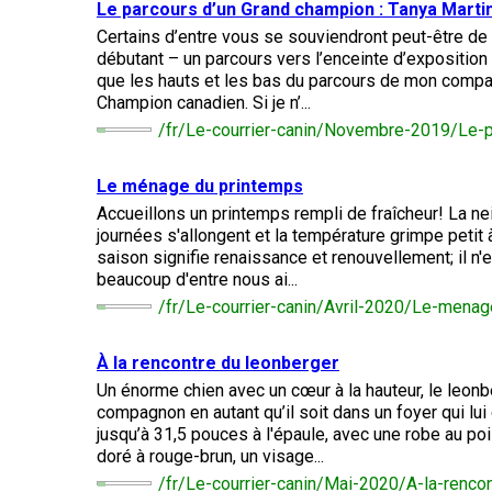
(standard)
veux
Le parcours d’un Grand champion : Tanya Martin 
australien
français
Terrier
Terrier
chiens
devenir
(Pyrénées)
américain
Biewer
courants
Certains d’entre vous se souviendront peut-être de
évaluateur
Basset
du
Toilettage
débutant – un parcours vers l’enceinte d’exposition
Hound
Bouvier
Bichon
Staffordshire
que les hauts et les bas du parcours de mon compag
Berger
bernois
frisé
australien
Braque
Épagneul
Champion canadien. Si je n’...
Chiens
Ressources
d'Auvergne
Cavalier
de
Chien égaré
pour
/fr/Le-courrier-canin/Novembre-2019/Le-
Beagle
Terrier
King
compagnie
les
Terrier
Terrier
australien
Charles
évaluateurs
Bouvier
noir
de
et
Le ménage du printemps
australien
Griffon
russe
Boston
Chien
les
courte
d’arrêt
Chiens
Accueillons un printemps rempli de fraîcheur! La n
de
clubs
queue
à
Terrier
Chihuahua
de
journées s'allongent et la température grimpe petit à
St-
poil
Bedlington
(à
sport
Hubert
Boxer
saison signifie renaissance et renouvellement; il n
Bouledogue
dur
poil
beaucoup d'entre nous ai...
anglais
long)
Organiser
Colley
/fr/Le-courrier-canin/Avril-2020/Le-mena
un
barbu
Terrier
Terriers
Barzoï
Bullmastiff
test
Lagotto
Border
CGN
Shar-
romagnolo
Chihuahua
À la rencontre du leonberger
pei
(à
Beauceron
Chiens
chinois
poil
Un énorme chien avec un cœur à la hauteur, le leonb
Coonhound
Chien
Bull-
nains
court)
(noir
de
compagnon en autant qu’il soit dans un foyer qui lui c
Pointer
terrier
et
Canaan
jusqu’à 31,5 pouces à l'épaule, avec une robe au p
Berger
feu)
Chow
doré à rouge-brun, un visage...
belge
Chiens
Chow
Chien
/fr/Le-courrier-canin/Mai-2020/A-la-renco
Braque
Bull-
de