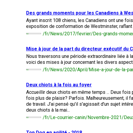
chinois
Chien
allemand
terrier
travail
à
Dachshund
esquimau
(à
miniature
crête
Berger
(teckel
canadien
Des grands moments pour les Canadiens à Wes
Dalmatien
poil
picard
nain
long)
Ayant inscrit 108 chiens, les Canadiens ont une fois 
à
exposition de conformation de Westminster, raflant 
poil
Terrier
Coton
Cane
long)
Bouledogue
Cairn
de
/fr/News/2017/fevrier/Des-grands-mome
Berger
Corso
français
Braque
Tuléar
des
allemand
Pyrénées
(à
Mise à jour de la part du directeur exécutif du 
Dachshund
Terrier
poil
Chien
(teckel
Pinscher
tchèque
Nous traversons une période extraordinaire liée à l
court)
Épagneul
loup
nain
allemand
toy
voici des mises à jour concernant les divers aspect
Berger
Tchécoslovaque
à
anglais
de
/fr/News/2020/April/Mise-a-jour-de-la-par
poil
Bergame
Terrier
court)
Braque
Akita
Dandie
allemand
Doberman
japonais
Dinmont
Deux chiots à la fois au foyer
(à
Griffon
pinscher
poil
(bruxellois)
Border
Accueillir deux chiots en même temps ... Deux fois
Dachshund
dur)
Colley
fois plus de plaisir? Parfois. Malheureusement, il f
(teckel
Spitz
Fox-
nain
de travail. J’ai pensé qu'il s'agissait d'un sujet in
Dogue
japonais
terrier
à
Bichon
deux chiots à la mai...
de
(à
poil
Pudelpointer
havanais
Bouvier
Bordeaux
poil
/fr/Le-courrier-canin/Novembre-2021/Deux
dur)
des
lisse)
Flandres
Keeshond
Retriever
Lévrier
Top
Dog
en agilité - 2018