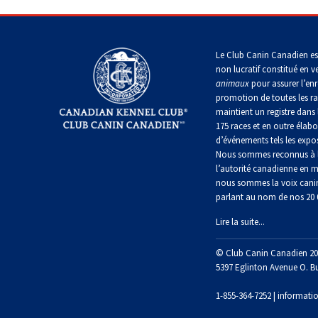
allemand
Lévrier
Terrier
écossais
Shih
Retriever
Lakeland
Accueil
>
Templates
>
pages spéciales
>
Résultats de r
tzu
Nova
Caniche
Hovawart
Scotia
Berger
(nain)
Le Club Canin Canadien es
duck
islandais
Drever
Terrier
tolling
non lucratif constitué en v
Épagneul
de
animaux
pour assurer l’enr
tibétain
Chien
Manchester
Carlin
promotion de toutes les r
d’ours
Lancashire
Spitz
de
Setter
maintient un registre dans 
heeler
finlandais
Carélie
anglais
175 races et en outre élabo
Terrier
Terrier
Petit
d’événements tels les expos
tibétain
de
chien
Nous sommes reconnus à l
Norfolk
Berger
russe
Foxhound
Komondor
Setter
l’autorité canadienne en m
américain
américain
Gordon
miniature
nous sommes la voix cani
Xoloitzcuintli
parlant au nom de nos 20
(moyen)
Terrier
Terrier
Kuvasz
de
à
Foxhound
Lire la suite...
Setter
Norwich
Mudi
poil
anglais
irlandais
soyeux
Xoloïtzcuintli
rouge
© Club Canin Canadien 20
(standard)
Leonberger
et
Terrier
5397 Eglinton Avenue O. B
Buhund
Grand
blanc
du
(buhund)
Fox
basset
révérend
norvégien
terrier
1-855-364-7252 |
informati
griffon
Mastiff
Russell
miniature
vendéen
Setter