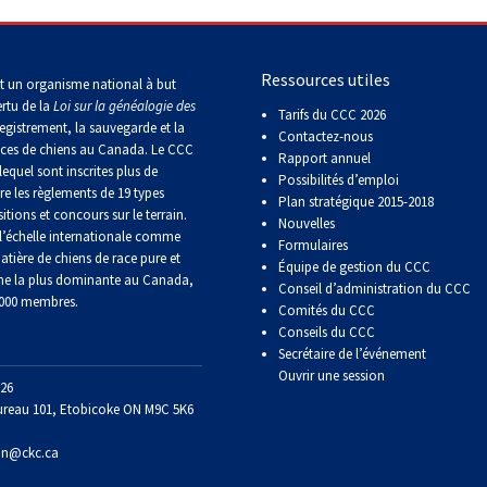
Concours
echerche
de
rallye
obéissance
Ressources utiles
t un organisme national à but
ertu de la
Loi sur la généalogie des
Tarifs du CCC 2026
egistrement, la sauvegarde et la
Contactez-nous
Concours
aces de chiens au Canada. Le CCC
Rapport annuel
sur
lequel sont inscrites plus de
Possibilités d’emploi
le
re les règlements de 19 types
terrain
Plan stratégique 2015-2018
itions et concours sur le terrain.
pour
Nouvelles
’échelle internationale comme
retrievers
Formulaires
atière de chiens de race pure et
Équipe de gestion du CCC
ne la plus dominante au Canada,
Conseil d’administration du CCC
 000 membres.
Concours
Comités du CCC
sur
Conseils du CCC
le
Secrétaire de l’événement
terrain
Ouvrir une session
pour
26
épagneuls
ureau 101, Etobicoke ON M9C 5K6
de
chasse
on@ckc.ca