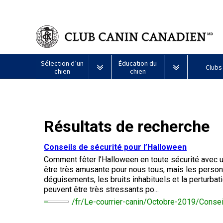
Sélection d’un
Éducation du
Clubs
chien
chien
Puppy List
Propriété responsable
Création d
Tous
Programme
Résultats de recherche
Décision d’acheter un chien
Éducation
Ressources
les
Bon
chiens
voisin
Appenzeller
Lévrier
Chien
Barbet
Terrier
Affenpinscher
Akita
Je
canin
Conseils de sécurité pour l’Halloween
sennenhund
afghan
esquimau
airedale
veux
du
Le choix d’une race
Assurance vétérinaire
Informatio
Comment fêter l’Halloween en toute sécurité avec u
américain
faire
CCC
Chiens
(miniature)
tester
être très amusante pour nous tous, mais les perso
Braque
Chien
Malamute
de
mon
déguisements, les bruits inhabituels et la perturbat
Bouvier
Azawakh
français
Terrier
esquimau
d’Alaska
berger
chien
Trouver un éleveur
Nutrition
Quoi de ne
peuvent être très stressants po...
australien
(Gascogne)
Nu
américain
responsable
Chien
Américain
(nain)
/fr/Le-courrier-canin/Octobre-2019/Consei
esquimau
Basenji
Berger
Lévriers
américain
Je
Santé
FAQ
Kelpie
Braque
d’Anatolie
et