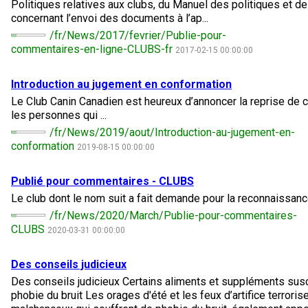
Politiques relatives aux clubs, du Manuel des politiques et d
Colley (à poil lisse)
Lévrier écossais
Lhasa apso
Retriever (à poil frisé)
Fox-terrier (à poil lisse)
Bichon havanais
Cane Corso
Concours sur le terrain pour épagneuls de chasse
Top Dogs multidisciplinaires - 2023
Top Dogs sur le terrain - 2022
Top Dogs en agilité - 2020
Top Dogs en rallye - 2021
Top Dog en obéissance - 2019
Top Dog en conformation - 2018
Top Dogs 2017
Livres de règlements et formulaires imprimables
concernant l’envoi des documents à l’ap...
/fr/News/2017/fevrier/Publie-pour-
Chien finnois de Laponie
Drever
Lowchen
Retriever (à poil plat)
Fox-terrier (à poil dur)
Lévrier italien
Chien loup Tchécoslovaque
Sprinter
Top Dogs en travail sur troupeau - 2022
Top Dogs sur le terrain - 2020
Top Dogs en agilité - 2021
Top Dog en rallye - 2019
Top Dog en obéissance - 2018
TOP DOG en conformation
Top Dogs 2016
commentaires-en-ligne-CLUBS-fr
2017-02-15 00:00:00
Introduction au jugement en conformation
Berger allemand
Spitz finlandais
Caniche (moyen)
Retriever (doré)
Terrier du Glen of Imaal
Chin
Doberman pinscher
Travail de flair
Top Dogs multidisciplinaires - 2022
Top Dogs en travail sur troupeau - 2020
Top Dogs sur le terrain - 2021
Top Dog en agilité - 2019
Top Dog en rallye - 2018
TOP DOG en obéissance
TOP DOG en conformation
Top Dogs 2015
Le Club Canin Canadien est heureux d’annoncer la reprise de c
les personnes qui ...
Berger islandais
Foxhound américain
Grand caniche
Retriever (Labrador)
Terrier irlandais
Bichon maltais
Dogue de Bordeaux
Épreuve de pistage
Top Dogs multidisciplinaires - 2020
Top Dogs en travail sur troupeau - 2021
Top Dog sur le terrain - 2019
Top Dog en agilité - 2018
TOP DOG en rallye
TOP DOG en obéissance
TOP DOG en conformation
/fr/News/2019/aout/Introduction-au-jugement-en-
conformation
2019-08-15 00:00:00
Lancashire heeler
Foxhound anglais
Schipperke
Retriever Nova Scotia duck tolling
Terrier Kerry bleu
Nain pinscher
Entlebucher sennenhund
Certificat de travail
Top Dogs multidisciplinaires - 2021
Top Dog en travail sur troupeau - 2019
Top Dog sur le terrain - 2018
TOP DOG en agilité
TOP DOG en rallye
TOP DOG en obéissance
Publié pour commentaires - CLUBS
Le club dont le nom suit a fait demande pour la reconnaissanc
Berger américain miniature
Grand basset griffon vendéen
Shiba inu
Setter anglais
Terrier Lakeland
Épagneul papillon
Eurasier
Événements non-CCC
Top Dog multidisciplinaire - 2019
Top Dog multidisciplinaire - 2018
TOP DOG pour les concours et épreuves sur le terrain
TOP DOG en agilité
TOP DOG en rallye
/fr/News/2020/March/Publie-pour-commentaires-
CLUBS
2020-03-31 00:00:00
Mudi
Lévrier anglais
Shih tzu
Setter Gordon
Terrier de Manchester
Pékinois
Grand danois
Titres de versatilité
Les Top Dogs multidisciplinaires
TOP DOG pour les concours et épreuves sur le terrain
TOP DOG en agilité
Des conseils judicieux
Buhund (buhund) norvégien
Harrier
Épagneul tibétain
Setter irlandais rouge et blanc
Terrier de Norfolk
Poméranien
Montagne des Pyrénées
Les Top Dogs multidisciplinaires
TOP DOG pour les concours et épreuves sur le terrain
Des conseils judicieux Certains aliments et suppléments susc
phobie du bruit Les orages d'été et les feux d’artifice terroris