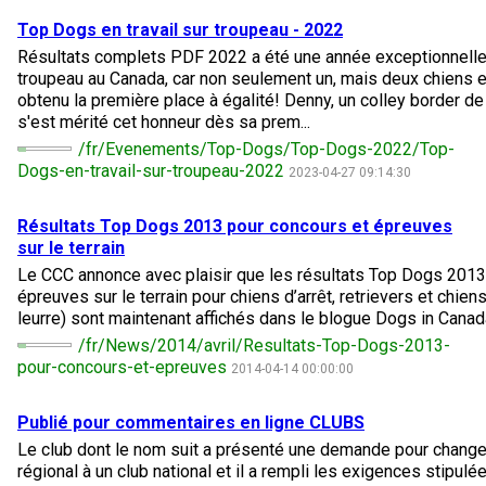
Berger belge
Barzoï
Shar-pei chinois
Griffon d’arrêt à poil dur
Terrier australien
Terrier Biewer
Malamute d’Alaska
Groupe 5 - Chiens nains
Micropuces
Épreuve de travail au terrier
Top Dogs en conformation - 2025
Top Dogs 2024
Standards de race du CCC
PetTech Solutions
certificat?
Top Dogs en travail sur troupeau - 2022
Quand puis-je m'attendre à recevoir une copie papier de mon
Résultats complets PDF 2022 a été une année exceptionnelle p
certificat?
Berger picard
Coonhound (noir et feu)
Chow Chow
Lagotto romagnolo
Terrier Bedlington
Épagneul Cavalier King Charles
Berger d’Anatolie
Groupe 6 - Chiens de compagnie
À propos des micropuces
Tatouage
Épreuves de rapport d’objet
Top Dogs en obéissance - 2025
Top Dogs en conformation - 2024
Top Dogs 2023
Bureau des commandes
Motel 6 & Studio 6
troupeau au Canada, car non seulement un, mais deux chiens 
obtenu la première place à égalité! Denny, un colley border d
Comment puis-je payer pour mes demandes?
s'est mérité cet honneur dès sa prem...
Berger des Pyrénées
Dachshund (teckel nain à poil long)
Dalmatien
Pointer
Terrier Border
Chihuahua (à poil long)
Bouvier bernois
Groupe 7 - Chiens de berger
Base de données des micropuces du CCC
Formulaires - Enregistrement
Concours de travail sur troupeau
Top Dogs en rallye - 2025
Top Dogs en obéissance - 2024
Top Dogs en conformation - 2023
Archives Top Dog
Formulaires - événements
Trupanion
/fr/Evenements/Top-Dogs/Top-Dogs-2022/Top-
More...
Dogs-en-travail-sur-troupeau-2022
2023-04-27 09:14:30
Berger de Bergame
Dachshund (teckel nain à poil court)
Bouledogue français
Braque allemand (à poil long)
Bull-terrier
Chihuahua (à poil court)
Terrier noir russe
Achetez les micropuces du CCC
Concours sur le terrain de course sur leurre
Top Dogs en agilité - 2025
Top Dogs en rallye - 2024
Top Dogs en obéissance - 2023
Top Dogs 2022
Jeunes manieurs
Besoin d’aide? Le Club est à votre disposition.
Résultats Top Dogs 2013 pour concours et épreuves
sur le terrain
Border Colley
Dachshund (teckel nain à poil dur)
Pinscher allemand
Braque allemand (à poil court)
Bull-terrier miniature
Chien chinois à crête
Boxer
Concours d'obéissance
Travail sur troupeau et concours sur le terrain - 2025
Top Dogs en agilité - 2024
Top Dogs en rallye - 2023
Top Dogs en conformation - 2022
Top Dogs 2020
Nouveau venu chez les jeunes manieurs?
Compagnon canin
Si vous avez perdu des documents
Le CCC annonce avec plaisir que les résultats Top Dogs 2013
d'enregistrement ou des certificats en raison de
épreuves sur le terrain pour chiens d’arrêt, retrievers et chien
circonstances indépendantes de votre volonté
Bouvier des Flandres
Dachshund (teckel standard à poil long)
Akita japonais
Braque allemand (à poil dur)
Terrier Cairn
Coton de Tuléar
Bullmastiff
Épreuve de chasse et concours sur le terrain pour chiens
Top Dogs sur le terrain - 2024
Top Dogs en agilité - 2023
Top Dogs en obéissance - 2022
Top Dogs en conformation - 2020
Top Dogs 2021
Série de tutoriels vidéo
Titres attribués
leurre) sont maintenant affichés dans le blogue Dogs in Canad
(incendies, inondations, etc.), veuillez nous
/fr/News/2014/avril/Resultats-Top-Dogs-2013-
contacter en utilisant l'une des méthodes ci-
pour-concours-et-epreuves
2014-04-14 00:00:00
Briard
Dachshund (teckel standard à poil court)
Spitz japonais
Pudelpointer
Terrier tchèque
Épagneul toy anglais
Chien de Canaan
d'arrêt
Concours de rallye obéissance
Top Dogs en travail sur troupeau - 2024
Top Dogs sur le terrain - 2023
Top Dogs en rallye - 2022
Top Dogs en obéissance - 2020
Top Dogs en conformation - 2021
Top Dogs 2019
Blogues pour jeunes manieurs
Élection et Référendums 2026
dessus et nous pourrons vous aider à remplacer
vos documents importants.
Publié pour commentaires en ligne CLUBS
Colley (à poil dur)
Dachshund (teckel standard à poil dur)
Keeshond
Retriever (Baie Chesapeake)
Terrier Dandie Dinmont
Griffon (bruxellois)
Chien esquimau canadien
Concours sur le terrain pour retrievers
Top Dogs en travail sur troupeau - 2023
Top Dogs en agilité - 2022
Top Dogs en rallye - 2020
Top Dogs en obéissance - 2021
Top Dog en conformation - 2019
Top Dogs 2018
Championnats nationaux du CCC pour jeunes manieurs
Le club dont le nom suit a présenté une demande pour changer
régional à un club national et il a rempli les exigences stipulée