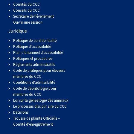
Braque de Weimar
Saint Bernard
Comités du CCC
Conseils du CCC
Secrétaire de l’événement
Dogue du Tibet
Ouvrir une session
Juridique
Laika de lakoutie
Politique de confidentialité
Politique d'accessibilité
Plan pluriannuel d'accessibilité
Politiques et procédures
Règlements administratifs
Code de pratiques pour éleveurs
membres du CCC
Conditions d'admissibilité
Code de déontologie pour
membres du CCC
Loi sur la généalogie des animaux
Le processus disciplinaire du CCC
Décisions
Trousse de plainte Officielle –
Comité d’enregistrement