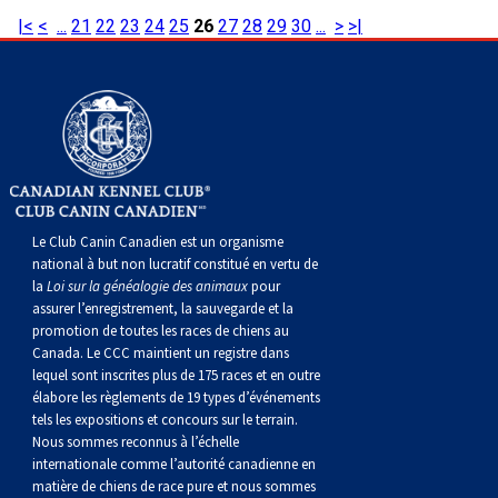
Berger anglais
Chien Ibizan
Terrier tibétain
Setter irlandais
Terrier de Norwich
Caniche (nain)
Grand bouvier suisse
Top Dogs
|<
<
...
21
22
23
24
25
26
27
28
29
30
...
>
>|
Berger polonais de plaine
Lévrier irlandais
Xoloitzcuintli (moyen)
Épagneul cocker américain
Terrier du révérend Russell
Carlin
Chien du Groenland
Berger portugais
Norrbottenspets
Xoloïtzcuintli (standard)
Épagneul d’eau américain
Terrier chasseur de rat
Petit chien russe
Hovawart
Puli
Elkhound norvégien
Épagneul bleu de Picardie
Terrier Russell
Terrier à poil soyeux
Chien d’ours de Carélie
Le Club Canin Canadien est un organisme
Schapendoes néerlandais
Lundehund norvégien
Épagneul breton
Schnauzer (nain)
Fox terrier miniature
Komondor
national à but non lucratif constitué en vertu de
la
Loi sur la généalogie des animaux
pour
assurer l’enregistrement, la sauvegarde et la
Berger Shetland
Otterhound
Épagneul Clumber
Terrier écossais
Terrier de Manchester nain
Kuvasz
promotion de toutes les races de chiens au
Canada. Le CCC maintient un registre dans
lequel sont inscrites plus de 175 races et en outre
Chien d’eau espagnol
Petit basset griffon vendéen
Épagneul cocker anglais
Terrier Sealyham
Xoloitzcuintli (nain)
Leonberger
élabore les règlements de 19 types d’événements
tels les expositions et concours sur le terrain.
Nous sommes reconnus à l’échelle
Vallhund suédois
Pharaoh Hound
Épagneul springer anglais
Terrier Skye
Terrier du Yorkshire
Mastiff
internationale comme l’autorité canadienne en
matière de chiens de race pure et nous sommes