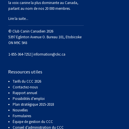
la voix canine la plus dominante au Canada,
Corgi gallois (Cardigan)
Rhodesian ridgeback
Épagneul des champs
Terrier wheaten à poil doux
Mâtin napolitain
parlant au nom de nos 20 000 membres.
Lire la suite...
Corgi gallois (Pembroke)
Lévrier persan
Épagneul français
Bull terrier du Staffordshire
Terre-Neuve
© Club Canin Canadien 2026
Pumi
Shikoku
Épagneul d’eau irlandais
Terrier gallois
Chien d’eau portugais
5397 Eglinton Avenue O. Bureau 101, Etobicoke
ON M9C 5K6
Lapphund suédois
Whippet
Épagneul Sussex
Terrier blanc du West Highland
Rottweiler
1-855-364-7252 |
information@ckc.ca
Chien nu du Pérou (Perro Sin Pelo Del Peru)
Épagneul springer gallois
Samoyède
Ressources utiles
Tarifs du CCC 2026
Spinone italiano
Schnauzer (géant)
Contactez-nous
Rapport annuel
Possibilités d’emploi
Vizsla à poil lisse
Schnauzer (standard)
Plan stratégique 2015-2018
Nouvelles
Formulaires
Vizsla à poil dur
Husky sibérien
Équipe de gestion du CCC
Conseil d’administration du CCC