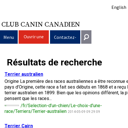
English
CLUB CANIN CANADIEN
Ouvrir une
Menu
Contactez-
session
nous
Sélection d’un chien
Entrer en contact
Résultats de recherche
Éducation du chien
Puppy List
Général
Terrier australien
information@ckc.ca
Origine La première des races australiennes a être reconnue
Connexion
Clubs
Décision d’acheter un chien
Propriété responsable
pays d’Origine, cette race a fait ses débuts en 1868 et a reçu
416-675-5511
J'ai oublié mon nom d'utilisateur
terrier australien en 1899. Bien que les opinions diffèrent, la 
pensent que les races...
J'ai oublié mon mot de passe
Élevage
Le choix d’une race
Programme Bon voisin canin du CCC
Éducation
Création d'un club
Sans frais 1-855-364-7252
/fr/Selection-d’un-chien/Le-choix-d’une-
race/Terriers/Terrier-australien
2014-05-09 09:29:09
5397 Eglinton Avenue W.
Événements
Tous les chiens
Trouver un éleveur responsable
Je veux faire tester mon chien
Assurance vétérinaire
Ressources pour les clubs
Standards de race du CCC
Bureau 101
Etobicoke (Ontario)
Terrier Cairn