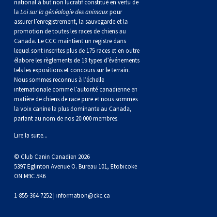
national à but non lucratif constitué en vertu de
Corgi gallois (Cardigan)
Rhodesian ridgeback
Épagneul des champs
Terrier wheaten à poil doux
Mâtin napolitain
la
Loi sur la généalogie des animaux
pour
assurer l’enregistrement, la sauvegarde et la
promotion de toutes les races de chiens au
Corgi gallois (Pembroke)
Lévrier persan
Épagneul français
Bull terrier du Staffordshire
Terre-Neuve
Canada. Le CCC maintient un registre dans
lequel sont inscrites plus de 175 races et en outre
Pumi
Shikoku
Épagneul d’eau irlandais
Terrier gallois
Chien d’eau portugais
élabore les règlements de 19 types d’événements
tels les expositions et concours sur le terrain.
Nous sommes reconnus à l’échelle
Lapphund suédois
Whippet
Épagneul Sussex
Terrier blanc du West Highland
Rottweiler
internationale comme l’autorité canadienne en
matière de chiens de race pure et nous sommes
la voix canine la plus dominante au Canada,
Chien nu du Pérou (Perro Sin Pelo Del Peru)
Épagneul springer gallois
Samoyède
parlant au nom de nos 20 000 membres.
Lire la suite...
Spinone italiano
Schnauzer (géant)
© Club Canin Canadien 2026
5397 Eglinton Avenue O. Bureau 101, Etobicoke
Vizsla à poil lisse
Schnauzer (standard)
ON M9C 5K6
Vizsla à poil dur
Husky sibérien
1-855-364-7252 |
information@ckc.ca