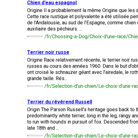
(standard)
veux
Chien d’eau espagnol
australien
français
Terrier
Terrier
chiens
devenir
(Pyrénées)
américain
Biewer
courants
Origine Il a probablement la même Origine que les 
évaluateur
Basset
du
Toilettage
Cette race rustique et polyvalente a été utilisée pe
Hound
Bouvier
Bichon
Staffordshire
de l’Andalousie, au sud de l’Espagne, comme chien
Berger
bernois
frisé
australien
Braque
Épagneul
auxiliaire des pêcheurs. ...
Chiens
Ressources
d'Auvergne
Cavalier
de
Chien égaré
pour
/fr/Choosing-a-Dog/Choix-d’une-race/Chi
Beagle
Terrier
King
compagnie
les
Terrier
Terrier
australien
Charles
évaluateurs
Bouvier
noir
de
et
Terrier noir russe
australien
Griffon
russe
Boston
Chien
les
courte
d’arrêt
Chiens
Origine Race relativement récente, le terrier noir ru
de
clubs
queue
à
Terrier
Chihuahua
de
russes au cours des années 1960. Dans le but d’obten
St-
poil
Bedlington
(à
sport
Hubert
Boxer
ont croisé le schnauzer géant avec l’airedale, le rot
Bouledogue
dur
poil
grande taille. Rés...
anglais
long)
Organiser
Colley
/fr/Selection-d’un-chien/Le-choix-d’une-ra
un
barbu
Terrier
Terriers
Barzoï
Bullmastiff
test
Lagotto
Border
CGN
Shar-
romagnolo
Chihuahua
Terrier du révérend Russell
pei
(à
Beauceron
Chiens
chinois
poil
Origin The Parson Russell’s heritage goes back to 
Coonhound
Chien
Bull-
nains
court)
(noir
de
predominantly white terrier, long in the leg, rangy an
Pointer
terrier
et
Canaan
to run with hounds in pursuit of fox. Descended from
Berger
feu)
Chow
late 18th and ...
belge
Chiens
Chow
Chien
/fr/Selection-d’un-chien/Le-choix-d’une-ra
Braque
Bull-
de