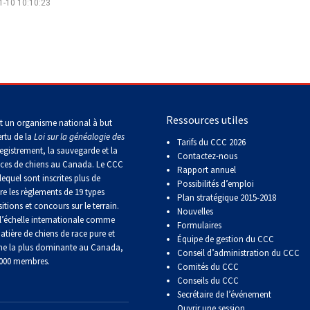
1-10 10:10:23
Concours
de
rallye
obéissance
echerche
Concours
sur
le
Ressources utiles
t un organisme national à but
terrain
ertu de la
Loi sur la généalogie des
pour
Tarifs du CCC 2026
egistrement, la sauvegarde et la
retrievers
Contactez-nous
aces de chiens au Canada. Le CCC
Rapport annuel
lequel sont inscrites plus de
Possibilités d’emploi
re les règlements de 19 types
Concours
Plan stratégique 2015-2018
sur
itions et concours sur le terrain.
Nouvelles
le
’échelle internationale comme
Formulaires
terrain
atière de chiens de race pure et
Équipe de gestion du CCC
pour
ne la plus dominante au Canada,
épagneuls
Conseil d’administration du CCC
 000 membres.
de
Comités du CCC
chasse
Conseils du CCC
Secrétaire de l’événement
Ouvrir une session