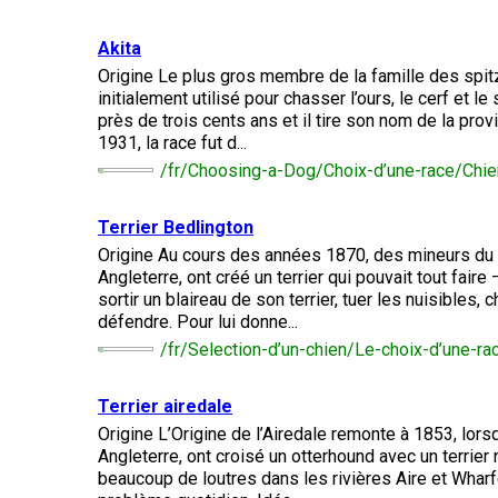
chinois
Chien
allemand
terrier
travail
à
Dachshund
esquimau
(à
miniature
crête
Berger
(teckel
canadien
Akita
Dalmatien
poil
picard
nain
long)
Origine Le plus gros membre de la famille des spitz j
à
initialement utilisé pour chasser l’ours, le cerf et l
poil
Terrier
Coton
Cane
long)
Bouledogue
Cairn
près de trois cents ans et il tire son nom de la prov
de
Berger
Corso
français
Braque
1931, la race fut d...
Tuléar
des
allemand
Pyrénées
/fr/Choosing-a-Dog/Choix-d’une-race/Chie
(à
Dachshund
Terrier
poil
Chien
(teckel
Pinscher
tchèque
court)
Épagneul
loup
nain
allemand
Terrier Bedlington
toy
Berger
Tchécoslovaque
à
anglais
Origine Au cours des années 1870, des mineurs du
de
poil
Bergame
Terrier
Angleterre, ont créé un terrier qui pouvait tout faire 
court)
Braque
Akita
Dandie
sortir un blaireau de son terrier, tuer les nuisibles, 
allemand
Doberman
japonais
Dinmont
(à
Griffon
défendre. Pour lui donne...
pinscher
poil
(bruxellois)
Border
/fr/Selection-d’un-chien/Le-choix-d’une-ra
Dachshund
dur)
Colley
(teckel
Spitz
Fox-
nain
Dogue
japonais
terrier
Terrier airedale
à
Bichon
de
(à
poil
Pudelpointer
havanais
Bouvier
Bordeaux
Origine L’Origine de l’Airedale remonte à 1853, lors
poil
dur)
des
Angleterre, ont croisé un otterhound avec un terrier no
lisse)
Flandres
Keeshond
beaucoup de loutres dans les rivières Aire et Wharfe
Retriever
Lévrier