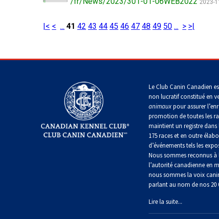
/fr/News/2023/301-01-06WEB2022
allemand
2023-1
Lévrier
Terrier
écossais
Shih
Retriever
Lakeland
tzu
Nova
Caniche
|<
<
...
41
42
43
44
45
46
47
48
49
50
...
>
>|
Hovawart
Scotia
Berger
(nain)
duck
islandais
Drever
Terrier
tolling
Épagneul
de
tibétain
Chien
Manchester
Carlin
Accueil
>
Templates
>
pages spéciales
>
Résultats de r
d’ours
Lancashire
Spitz
de
Setter
heeler
finlandais
Carélie
anglais
Le Club Canin Canadien es
Terrier
Terrier
Petit
non lucratif constitué en v
tibétain
de
chien
animaux
pour assurer l’enr
Norfolk
Berger
russe
Foxhound
Komondor
Setter
promotion de toutes les r
américain
américain
Gordon
miniature
maintient un registre dans 
Xoloitzcuintli
175 races et en outre élabo
(moyen)
Terrier
Terrier
Kuvasz
d’événements tels les expos
de
à
Foxhound
Setter
Norwich
Nous sommes reconnus à l
Mudi
poil
anglais
irlandais
soyeux
l’autorité canadienne en m
Xoloïtzcuintli
rouge
nous sommes la voix cani
(standard)
Leonberger
et
Terrier
parlant au nom de nos 20
Buhund
Grand
blanc
du
(buhund)
Fox
basset
révérend
Lire la suite...
norvégien
terrier
griffon
Mastiff
Russell
miniature
vendéen
Setter