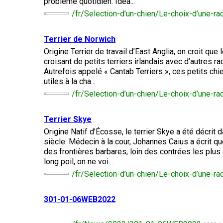
Entlebucher
problème quotidien. Idéa...
Dachshund
(Baie
italien
sennenhund
Fox-
/fr/Selection-d’un-chien/Le-choix-d’une-rac
(teckel
Chesapeake)
Briard
Lhasa
terrier
standard
apso
(à
à
poil
Chin
Terrier de Norwich
Eurasier
poil
Retriever
dur)
Colley
long)
Origine Terrier de travail d’East Anglia, on croit qu
(à
(à
Lowchen
croisant de petits terriers irlandais avec d’autres ra
poil
poil
Bichon
Grand
Autrefois appelé « Cantab Terriers », ces petits chi
frisé)
dur)
Terrier
maltais
danois
Dachshund
utiles à la cha...
du
Caniche
(teckel
/fr/Selection-d’un-chien/Le-choix-d’une-ra
Glen
(moyen)
standard
Retriever
of
Colley
à
Nain
Montagne
(à
Imaal
(à
poil
pinscher
des
Terrier Skye
poil
poil
court)
Grand
Pyrénées
plat)
lisse)
Origine Natif d’Écosse, le terrier Skye a été décrit
caniche
siècle. Médecin à la cour, Johannes Caius a écrit q
Terrier
Épagneul
irlandais
des frontières barbares, loin des contrées les plus 
Dachshund
papillon
Grand
Retriever
Chien
long poil, on ne voi...
(teckel
Schipperke
bouvier
(doré)
finnois
standard
/fr/Selection-d’un-chien/Le-choix-d’une-ra
suisse
de
à
Terrier
Laponie
Pékinois
poil
Kerry
dur)
Shiba
Retriever
bleu
301-01-06WEB2022
inu
Chien
(Labrador)
du
Berger
Poméranien
Groenland