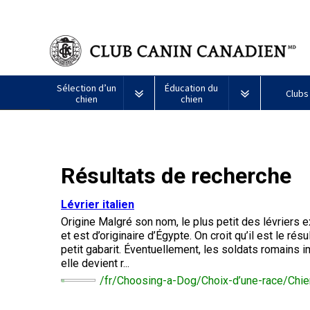
Sélection d’un
Éducation du
Clubs
chien
chien
Puppy List
Propriété responsable
Création d
Tous
Programme
Résultats de recherche
Décision d’acheter un chien
Éducation
Ressources
les
Bon
chiens
voisin
Appenzeller
Lévrier
Chien
Barbet
Terrier
Affenpinscher
Akita
Je
canin
Lévrier italien
sennenhund
afghan
esquimau
airedale
veux
du
Le choix d’une race
Assurance vétérinaire
Informatio
Origine Malgré son nom, le plus petit des lévriers 
américain
faire
CCC
Chiens
(miniature)
tester
et est d’originaire d’Égypte. On croit qu’il est le ré
Braque
Chien
Malamute
de
mon
petit gabarit. Éventuellement, les soldats romains im
Bouvier
Azawakh
français
Terrier
esquimau
d’Alaska
berger
chien
Trouver un éleveur
Nutrition
Quoi de ne
elle devient r...
australien
(Gascogne)
Nu
américain
responsable
Chien
Américain
(nain)
/fr/Choosing-a-Dog/Choix-d’une-race/Chien
esquimau
Basenji
Berger
Lévriers
américain
Je
Santé
FAQ
Kelpie
Braque
d’Anatolie
et