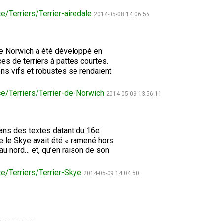
le
e/Terriers/Terrier-airedale
terrain
2014-05-08 14:06:56
de
course
sur
leurre
e le Norwich a été développé en
ces de terriers à pattes courtes.
ens vifs et robustes se rendaient
Concours
d'obéissance
ce/Terriers/Terrier-de-Norwich
2014-05-09 13:56:11
Épreuve
de
 dans des textes datant du 16e
chasse
ue le Skye avait été « ramené hors
et
au nord… et, qu’en raison de son
concours
sur
le
ce/Terriers/Terrier-Skye
2014-05-09 14:04:50
terrain
pour
chiens
d'arrêt