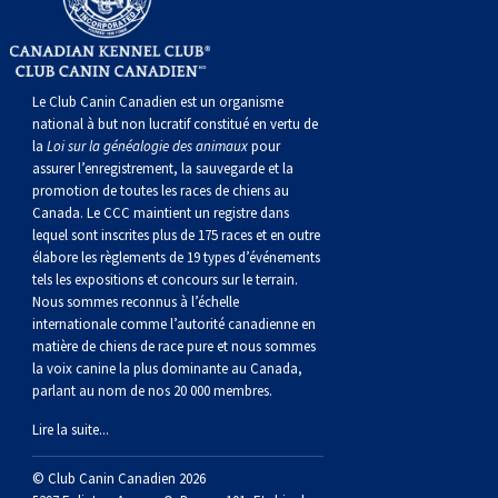
Berger anglais
Chien Ibizan
Terrier tibétain
Setter irlandais
Terrier de Norwich
Caniche (nain)
Grand bouvier suisse
Top Dogs
Berger polonais de plaine
Lévrier irlandais
Xoloitzcuintli (moyen)
Épagneul cocker américain
Terrier du révérend Russell
Carlin
Chien du Groenland
Le Club Canin Canadien est un organisme
national à but non lucratif constitué en vertu de
Berger portugais
Norrbottenspets
Xoloïtzcuintli (standard)
Épagneul d’eau américain
Terrier chasseur de rat
Petit chien russe
Hovawart
la
Loi sur la généalogie des animaux
pour
assurer l’enregistrement, la sauvegarde et la
promotion de toutes les races de chiens au
Puli
Elkhound norvégien
Épagneul bleu de Picardie
Terrier Russell
Terrier à poil soyeux
Chien d’ours de Carélie
Canada. Le CCC maintient un registre dans
lequel sont inscrites plus de 175 races et en outre
élabore les règlements de 19 types d’événements
Schapendoes néerlandais
Lundehund norvégien
Épagneul breton
Schnauzer (nain)
Fox terrier miniature
Komondor
tels les expositions et concours sur le terrain.
Nous sommes reconnus à l’échelle
Berger Shetland
Otterhound
Épagneul Clumber
Terrier écossais
Terrier de Manchester nain
Kuvasz
internationale comme l’autorité canadienne en
matière de chiens de race pure et nous sommes
la voix canine la plus dominante au Canada,
Chien d’eau espagnol
Petit basset griffon vendéen
Épagneul cocker anglais
Terrier Sealyham
Xoloitzcuintli (nain)
Leonberger
parlant au nom de nos 20 000 membres.
Lire la suite...
Vallhund suédois
Pharaoh Hound
Épagneul springer anglais
Terrier Skye
Terrier du Yorkshire
Mastiff
© Club Canin Canadien 2026