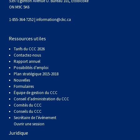
5397 Eglinton Avenue O. Bureau 101, Etobicoke
Corgi gallois (Cardigan)
Rhodesian ridgeback
Épagneul des champs
Terrier wheaten à poil doux
Mâtin napolitain
ON M9C 5K6
1-855-364-7252 |
information@ckc.ca
Corgi gallois (Pembroke)
Lévrier persan
Épagneul français
Bull terrier du Staffordshire
Terre-Neuve
Ressources utiles
Pumi
Shikoku
Épagneul d’eau irlandais
Terrier gallois
Chien d’eau portugais
Tarifs du CCC 2026
Contactez-nous
Lapphund suédois
Whippet
Épagneul Sussex
Terrier blanc du West Highland
Rottweiler
Rapport annuel
Possibilités d’emploi
Chien nu du Pérou (Perro Sin Pelo Del Peru)
Épagneul springer gallois
Samoyède
Plan stratégique 2015-2018
Nouvelles
Formulaires
Spinone italiano
Schnauzer (géant)
Équipe de gestion du CCC
Conseil d’administration du CCC
Comités du CCC
Vizsla à poil lisse
Schnauzer (standard)
Conseils du CCC
Secrétaire de l’événement
Ouvrir une session
Vizsla à poil dur
Husky sibérien
Juridique