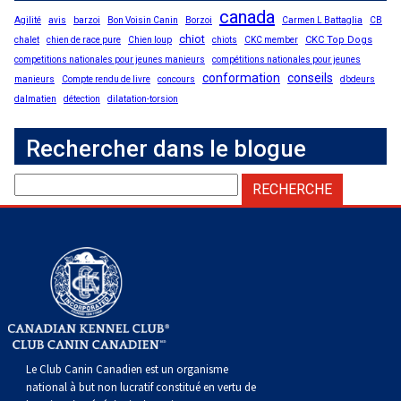
canada
Agilité
avis
barzoi
Bon Voisin Canin
Borzoi
Carmen L Battaglia
CB
chiot
CKC Top Dogs
chalet
chien de race pure
Chien loup
chiots
CKC member
competitions nationales pour jeunes manieurs
compétitions nationales pour jeunes
conformation
conseils
manieurs
Compte rendu de livre
concours
d’odeurs
dalmatien
détection
dilatation-torsion
Rechercher dans le blogue
Le Club Canin Canadien est un organisme
national à but non lucratif constitué en vertu de