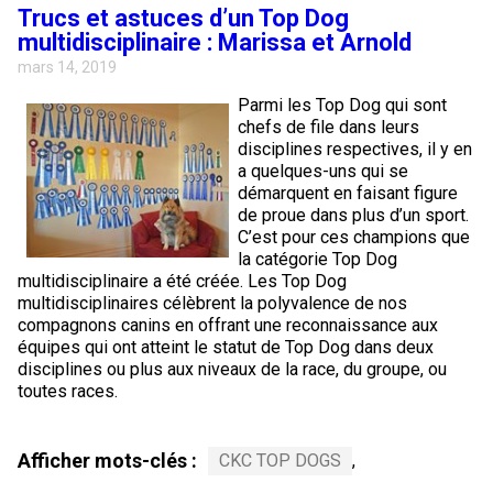
Corgi gallois (Cardigan)
Rhodesian ridgeback
Épagneul des champs
Terrier wheaten à poil doux
Mâtin napolitain
Trucs et astuces d’un Top Dog
multidisciplinaire : Marissa et Arnold
mars 14, 2019
Corgi gallois (Pembroke)
Lévrier persan
Épagneul français
Bull terrier du Staffordshire
Terre-Neuve
Parmi les Top Dog qui sont
chefs de file dans leurs
Pumi
Shikoku
Épagneul d’eau irlandais
Terrier gallois
Chien d’eau portugais
disciplines respectives, il y en
a quelques-uns qui se
démarquent en faisant figure
Lapphund suédois
Whippet
Épagneul Sussex
Terrier blanc du West Highland
Rottweiler
de proue dans plus d’un sport.
C’est pour ces champions que
la catégorie Top Dog
Chien nu du Pérou (Perro Sin Pelo Del Peru)
Épagneul springer gallois
Samoyède
multidisciplinaire a été créée. Les Top Dog
multidisciplinaires célèbrent la polyvalence de nos
Spinone italiano
Schnauzer (géant)
compagnons canins en offrant une reconnaissance aux
équipes qui ont atteint le statut de Top Dog dans deux
disciplines ou plus aux niveaux de la race, du groupe, ou
Vizsla à poil lisse
Schnauzer (standard)
toutes races.
Vizsla à poil dur
Husky sibérien
Afficher mots-clés :
CKC TOP DOGS
,