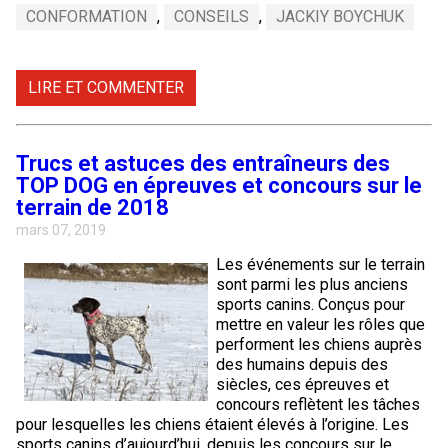
Braque de Weimar
Saint Bernard
CONFORMATION
,
CONSEILS
,
JACKIY BOYCHUK
Dogue du Tibet
LIRE ET COMMENTER
Laika de lakoutie
Trucs et astuces des entraîneurs des
TOP DOG en épreuves et concours sur le
terrain de 2018
mars 07, 2019
Les événements sur le terrain
sont parmi les plus anciens
sports canins. Conçus pour
mettre en valeur les rôles que
performent les chiens auprès
des humains depuis des
siècles, ces épreuves et
concours reflètent les tâches
pour lesquelles les chiens étaient élevés à l’origine. Les
sports canins d’aujourd’hui, depuis les concours sur le