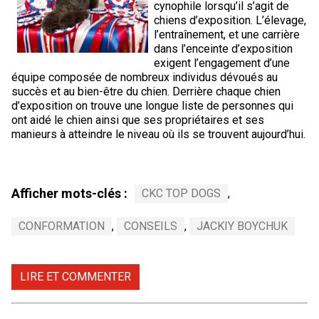
cynophile lorsqu’il s’agit de
Berger anglais
Chien Ibizan
Terrier tibétain
Setter irlandais
Terrier de Norwich
Caniche (nain)
Grand bouvier suisse
Top Dogs
chiens d’exposition. L’élevage,
l’entraînement, et une carrière
dans l’enceinte d’exposition
Berger polonais de plaine
Lévrier irlandais
Xoloitzcuintli (moyen)
Épagneul cocker américain
Terrier du révérend Russell
Carlin
Chien du Groenland
exigent l’engagement d’une
équipe composée de nombreux individus dévoués au
Berger portugais
Norrbottenspets
Xoloïtzcuintli (standard)
Épagneul d’eau américain
Terrier chasseur de rat
Petit chien russe
Hovawart
succès et au bien-être du chien. Derrière chaque chien
d’exposition on trouve une longue liste de personnes qui
ont aidé le chien ainsi que ses propriétaires et ses
Puli
Elkhound norvégien
Épagneul bleu de Picardie
Terrier Russell
Terrier à poil soyeux
Chien d’ours de Carélie
manieurs à atteindre le niveau où ils se trouvent aujourd’hui.
Schapendoes néerlandais
Lundehund norvégien
Épagneul breton
Schnauzer (nain)
Fox terrier miniature
Komondor
Afficher mots-clés :
CKC TOP DOGS
,
Berger Shetland
Otterhound
Épagneul Clumber
Terrier écossais
Terrier de Manchester nain
Kuvasz
CONFORMATION
,
CONSEILS
,
JACKIY BOYCHUK
Chien d’eau espagnol
Petit basset griffon vendéen
Épagneul cocker anglais
Terrier Sealyham
Xoloitzcuintli (nain)
Leonberger
LIRE ET COMMENTER
Vallhund suédois
Pharaoh Hound
Épagneul springer anglais
Terrier Skye
Terrier du Yorkshire
Mastiff