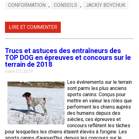
Braque de Weimar
Saint Bernard
CONFORMATION
,
CONSEILS
,
JACKIY BOYCHUK
Dogue du Tibet
LIRE ET COMMENTER
Laika de lakoutie
Trucs et astuces des entraîneurs des
TOP DOG en épreuves et concours sur le
terrain de 2018
mars 07, 2019
Les événements sur le terrain
sont parmi les plus anciens
sports canins. Conçus pour
mettre en valeur les rôles que
performent les chiens auprès
des humains depuis des
siècles, ces épreuves et
concours reflètent les tâches
pour lesquelles les chiens étaient élevés à l’origine. Les
sports canins d’aujourd’hui, depuis les concours sur le