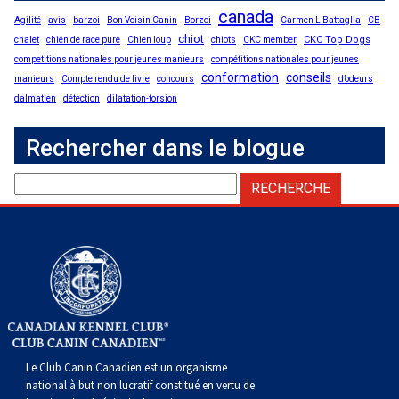
canada
Agilité
avis
barzoi
Bon Voisin Canin
Borzoi
Carmen L Battaglia
CB
chiot
CKC Top Dogs
chalet
chien de race pure
Chien loup
chiots
CKC member
competitions nationales pour jeunes manieurs
compétitions nationales pour jeunes
conformation
conseils
manieurs
Compte rendu de livre
concours
d’odeurs
dalmatien
détection
dilatation-torsion
Rechercher dans le blogue
Le Club Canin Canadien est un organisme
national à but non lucratif constitué en vertu de