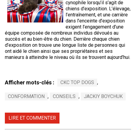
cynophile lorsqu’il s’agit de
Berger anglais
Chien Ibizan
Terrier tibétain
Setter irlandais
Terrier de Norwich
Caniche (nain)
Grand bouvier suisse
Top Dogs
chiens d’exposition. L’élevage,
l’entraînement, et une carrière
dans l’enceinte d’exposition
Berger polonais de plaine
Lévrier irlandais
Xoloitzcuintli (moyen)
Épagneul cocker américain
Terrier du révérend Russell
Carlin
Chien du Groenland
exigent l’engagement d’une
équipe composée de nombreux individus dévoués au
Berger portugais
Norrbottenspets
Xoloïtzcuintli (standard)
Épagneul d’eau américain
Terrier chasseur de rat
Petit chien russe
Hovawart
succès et au bien-être du chien. Derrière chaque chien
d’exposition on trouve une longue liste de personnes qui
ont aidé le chien ainsi que ses propriétaires et ses
Puli
Elkhound norvégien
Épagneul bleu de Picardie
Terrier Russell
Terrier à poil soyeux
Chien d’ours de Carélie
manieurs à atteindre le niveau où ils se trouvent aujourd’hui.
Schapendoes néerlandais
Lundehund norvégien
Épagneul breton
Schnauzer (nain)
Fox terrier miniature
Komondor
Afficher mots-clés :
CKC TOP DOGS
,
Berger Shetland
Otterhound
Épagneul Clumber
Terrier écossais
Terrier de Manchester nain
Kuvasz
CONFORMATION
,
CONSEILS
,
JACKIY BOYCHUK
Chien d’eau espagnol
Petit basset griffon vendéen
Épagneul cocker anglais
Terrier Sealyham
Xoloitzcuintli (nain)
Leonberger
LIRE ET COMMENTER
Vallhund suédois
Pharaoh Hound
Épagneul springer anglais
Terrier Skye
Terrier du Yorkshire
Mastiff