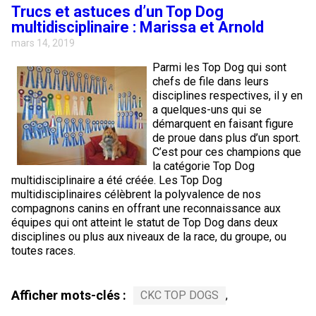
Corgi gallois (Cardigan)
Rhodesian ridgeback
Épagneul des champs
Terrier wheaten à poil doux
Mâtin napolitain
Trucs et astuces d’un Top Dog
multidisciplinaire : Marissa et Arnold
mars 14, 2019
Corgi gallois (Pembroke)
Lévrier persan
Épagneul français
Bull terrier du Staffordshire
Terre-Neuve
Parmi les Top Dog qui sont
chefs de file dans leurs
Pumi
Shikoku
Épagneul d’eau irlandais
Terrier gallois
Chien d’eau portugais
disciplines respectives, il y en
a quelques-uns qui se
démarquent en faisant figure
Lapphund suédois
Whippet
Épagneul Sussex
Terrier blanc du West Highland
Rottweiler
de proue dans plus d’un sport.
C’est pour ces champions que
la catégorie Top Dog
Chien nu du Pérou (Perro Sin Pelo Del Peru)
Épagneul springer gallois
Samoyède
multidisciplinaire a été créée. Les Top Dog
multidisciplinaires célèbrent la polyvalence de nos
Spinone italiano
Schnauzer (géant)
compagnons canins en offrant une reconnaissance aux
équipes qui ont atteint le statut de Top Dog dans deux
disciplines ou plus aux niveaux de la race, du groupe, ou
Vizsla à poil lisse
Schnauzer (standard)
toutes races.
Vizsla à poil dur
Husky sibérien
Afficher mots-clés :
CKC TOP DOGS
,