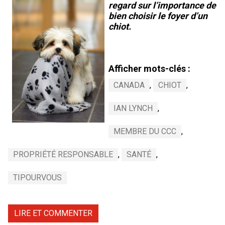
regard sur l’importance de
Braque de Weimar
Saint Bernard
bien choisir le foyer d’un
chiot.
Dogue du Tibet
Laika de lakoutie
Afficher mots-clés :
CANADA
,
CHIOT
,
IAN LYNCH
,
MEMBRE DU CCC
,
PROPRIÉTÉ RESPONSABLE
,
SANTÉ
,
TIPOURVOUS
LIRE ET COMMENTER