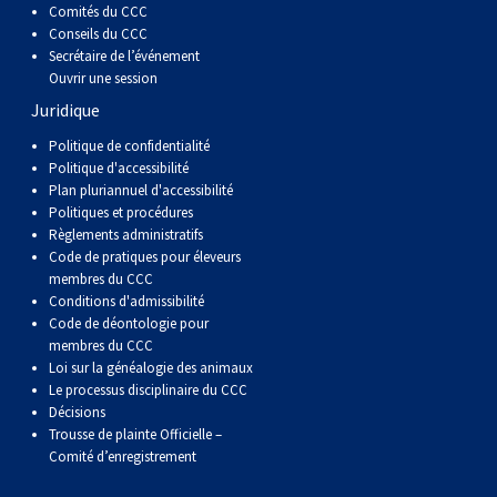
Comités du CCC
Berger anglais
Chien Ibizan
Terrier tibétain
Setter irlandais
Terrier de Norwich
Caniche (nain)
Grand bouvier suisse
Top Dogs
Conseils du CCC
Secrétaire de l’événement
Berger polonais de plaine
Lévrier irlandais
Xoloitzcuintli (moyen)
Épagneul cocker américain
Terrier du révérend Russell
Carlin
Chien du Groenland
Ouvrir une session
Juridique
Berger portugais
Norrbottenspets
Xoloïtzcuintli (standard)
Épagneul d’eau américain
Terrier chasseur de rat
Petit chien russe
Hovawart
Politique de confidentialité
Politique d'accessibilité
Plan pluriannuel d'accessibilité
Puli
Elkhound norvégien
Épagneul bleu de Picardie
Terrier Russell
Terrier à poil soyeux
Chien d’ours de Carélie
Politiques et procédures
Règlements administratifs
Code de pratiques pour éleveurs
Schapendoes néerlandais
Lundehund norvégien
Épagneul breton
Schnauzer (nain)
Fox terrier miniature
Komondor
membres du CCC
Conditions d'admissibilité
Berger Shetland
Otterhound
Épagneul Clumber
Terrier écossais
Terrier de Manchester nain
Kuvasz
Code de déontologie pour
membres du CCC
Loi sur la généalogie des animaux
Chien d’eau espagnol
Petit basset griffon vendéen
Épagneul cocker anglais
Terrier Sealyham
Xoloitzcuintli (nain)
Leonberger
Le processus disciplinaire du CCC
Décisions
Trousse de plainte Officielle –
Vallhund suédois
Pharaoh Hound
Épagneul springer anglais
Terrier Skye
Terrier du Yorkshire
Mastiff
Comité d’enregistrement