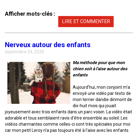
Corgi gallois (Cardigan)
Rhodesian ridgeback
Épagneul des champs
Terrier wheaten à poil doux
Mâtin napolitain
Afficher mots-clés :
Corgi gallois (Pembroke)
Lévrier persan
Épagneul français
Bull terrier du Staffordshire
Terre-Neuve
LIRE ET COMMENTER
Pumi
Shikoku
Épagneul d’eau irlandais
Terrier gallois
Chien d’eau portugais
Nerveux autour des enfants
septembre 24, 2020
Lapphund suédois
Whippet
Épagneul Sussex
Terrier blanc du West Highland
Rottweiler
Ma méthode pour que mon
chien soit à l'aise autour des
Chien nu du Pérou (Perro Sin Pelo Del Peru)
Épagneul springer gallois
Samoyède
enfants
Aujourd'hui, mon conjoint m'a
Spinone italiano
Schnauzer (géant)
envoyé une vidéo par texto de
mon terrier dandie dinmont de
dix-huit mois qui jouait
Vizsla à poil lisse
Schnauzer (standard)
joyeusement avec trois enfants dans un parc voisin. La vidéo était
adorable et tous semblaient ravis d'être ensemble au soleil. Les
vidéos charmantes comme celles-ci sont très spéciales pour moi
Vizsla à poil dur
Husky sibérien
car mon petit Leroy n'a pas toujours été à l'aise avec les enfants.