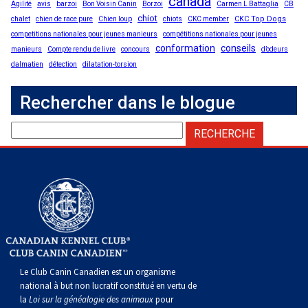
canada
Agilité
avis
barzoi
Bon Voisin Canin
Borzoi
Carmen L Battaglia
CB
chiot
CKC Top Dogs
chalet
chien de race pure
Chien loup
chiots
CKC member
competitions nationales pour jeunes manieurs
compétitions nationales pour jeunes
conformation
conseils
manieurs
Compte rendu de livre
concours
d’odeurs
dalmatien
détection
dilatation-torsion
Rechercher dans le blogue
Le Club Canin Canadien est un organisme
national à but non lucratif constitué en vertu de
la
Loi sur la généalogie des animaux
pour