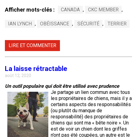
Braque de Weimar
Saint Bernard
Afficher mots-clés :
CANADA
,
CKC MEMBER
,
Dogue du Tibet
IAN LYNCH
,
OBÉISSANCE
,
SÉCURITÉ
,
TERRIER
Laika de lakoutie
LIRE ET COMMENTER
La laisse rétractable
août 12, 2020
Un outil populaire qui doit être utilisé avec prudence
Je partage un lien commun avec tous
les propriétaires de chiens, mais il y a
certains aspects des responsabilités
(ou plutôt du manque de
responsabilité) des propriétaires de
chiens qui sont ma « bête noire ». Un
est de voir un chien dont les griffes
n’ont pas été coupées, un autre est le