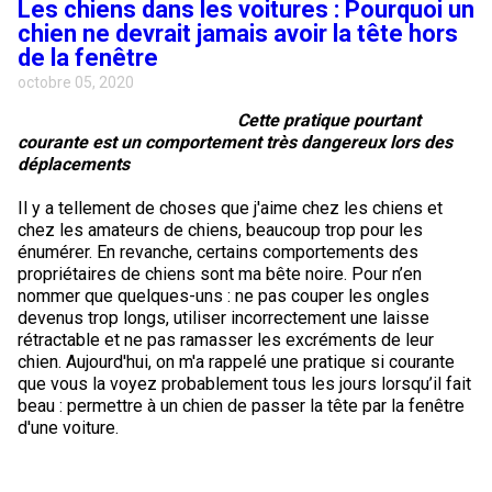
Les chiens dans les voitures : Pourquoi un
Berger anglais
Chien Ibizan
Terrier tibétain
Setter irlandais
Terrier de Norwich
Caniche (nain)
Grand bouvier suisse
Top Dogs
chien ne devrait jamais avoir la tête hors
de la fenêtre
Berger polonais de plaine
Lévrier irlandais
Xoloitzcuintli (moyen)
Épagneul cocker américain
Terrier du révérend Russell
Carlin
Chien du Groenland
octobre 05, 2020
Cette pratique pourtant
Berger portugais
Norrbottenspets
Xoloïtzcuintli (standard)
Épagneul d’eau américain
Terrier chasseur de rat
Petit chien russe
Hovawart
courante est un comportement très dangereux lors des
déplacements
Puli
Elkhound norvégien
Épagneul bleu de Picardie
Terrier Russell
Terrier à poil soyeux
Chien d’ours de Carélie
Il y a tellement de choses que j'aime chez les chiens et
chez les amateurs de chiens, beaucoup trop pour les
énumérer. En revanche, certains comportements des
Schapendoes néerlandais
Lundehund norvégien
Épagneul breton
Schnauzer (nain)
Fox terrier miniature
Komondor
propriétaires de chiens sont ma bête noire. Pour n’en
nommer que quelques-uns : ne pas couper les ongles
devenus trop longs, utiliser incorrectement une laisse
Berger Shetland
Otterhound
Épagneul Clumber
Terrier écossais
Terrier de Manchester nain
Kuvasz
rétractable et ne pas ramasser les excréments de leur
chien. Aujourd'hui, on m'a rappelé une pratique si courante
Chien d’eau espagnol
Petit basset griffon vendéen
Épagneul cocker anglais
Terrier Sealyham
Xoloitzcuintli (nain)
Leonberger
que vous la voyez probablement tous les jours lorsqu’il fait
beau : permettre à un chien de passer la tête par la fenêtre
d'une voiture.
Vallhund suédois
Pharaoh Hound
Épagneul springer anglais
Terrier Skye
Terrier du Yorkshire
Mastiff