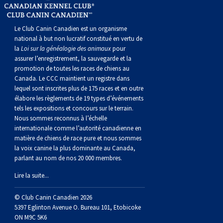
Berger anglais
Chien Ibizan
Terrier tibétain
Setter irlandais
Terrier de Norwich
Caniche (nain)
Grand bouvier suisse
Top Dogs
Le Club Canin Canadien est un organisme
Berger polonais de plaine
Lévrier irlandais
Xoloitzcuintli (moyen)
Épagneul cocker américain
Terrier du révérend Russell
Carlin
Chien du Groenland
national à but non lucratif constitué en vertu de
la
Loi sur la généalogie des animaux
pour
assurer l’enregistrement, la sauvegarde et la
Berger portugais
Norrbottenspets
Xoloïtzcuintli (standard)
Épagneul d’eau américain
Terrier chasseur de rat
Petit chien russe
Hovawart
promotion de toutes les races de chiens au
Canada. Le CCC maintient un registre dans
lequel sont inscrites plus de 175 races et en outre
Puli
Elkhound norvégien
Épagneul bleu de Picardie
Terrier Russell
Terrier à poil soyeux
Chien d’ours de Carélie
élabore les règlements de 19 types d’événements
tels les expositions et concours sur le terrain.
Schapendoes néerlandais
Lundehund norvégien
Épagneul breton
Schnauzer (nain)
Fox terrier miniature
Komondor
Nous sommes reconnus à l’échelle
internationale comme l’autorité canadienne en
matière de chiens de race pure et nous sommes
Berger Shetland
Otterhound
Épagneul Clumber
Terrier écossais
Terrier de Manchester nain
Kuvasz
la voix canine la plus dominante au Canada,
parlant au nom de nos 20 000 membres.
Chien d’eau espagnol
Petit basset griffon vendéen
Épagneul cocker anglais
Terrier Sealyham
Xoloitzcuintli (nain)
Leonberger
Lire la suite...
© Club Canin Canadien 2026
Vallhund suédois
Pharaoh Hound
Épagneul springer anglais
Terrier Skye
Terrier du Yorkshire
Mastiff
5397 Eglinton Avenue O. Bureau 101, Etobicoke
ON M9C 5K6