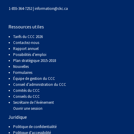
Corgi gallois (Cardigan)
Rhodesian ridgeback
Épagneul des champs
Terrier wheaten à poil doux
Mâtin napolitain
1-855-364-7252 |
information@ckc.ca
Corgi gallois (Pembroke)
Lévrier persan
Épagneul français
Bull terrier du Staffordshire
Terre-Neuve
Ressources utiles
Tarifs du CCC 2026
Pumi
Shikoku
Épagneul d’eau irlandais
Terrier gallois
Chien d’eau portugais
Contactez-nous
Rapport annuel
Lapphund suédois
Whippet
Épagneul Sussex
Terrier blanc du West Highland
Rottweiler
Possibilités d’emploi
Plan stratégique 2015-2018
Nouvelles
Chien nu du Pérou (Perro Sin Pelo Del Peru)
Épagneul springer gallois
Samoyède
Formulaires
Équipe de gestion du CCC
Conseil d’administration du CCC
Spinone italiano
Schnauzer (géant)
Comités du CCC
Conseils du CCC
Secrétaire de l’événement
Vizsla à poil lisse
Schnauzer (standard)
Ouvrir une session
Juridique
Vizsla à poil dur
Husky sibérien
Politique de confidentialité
Politique d'accessibilité