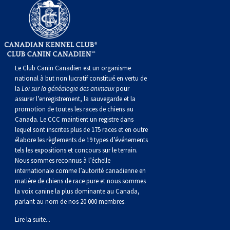
norvégien
anglais
Berger
vendéen
Chien
tibétain
Terrier
tolling
irlandais
Setter
Manchester
de
Terrier
Caniche
Pyrénées
bouvier
Chien
2021
-
2018
et
concours
multidisciplinaires
les
polonais
Berger
Ibizan
Lévrier
tibétain
Xoloitzcuintli
rouge
irlandais
Épagneul
Norfolk
de
Terrier
(nain)
Carlin
suisse
du
Hovawart
2019
épreuves
et
concours
de
portugais
Puli
irlandais
Norrbottenspets
(moyen)
Xoloïtzcuintli
et
cocker
Épagneul
Norwich
du
Terrier
Petit
Groenland
Chien
sur
épreuves
et
Le Club Canin Canadien est un organisme
national à but non lucratif constitué en vertu de
plaine
Schapendoes
Elkhound
(standard)
blanc
américain
d’eau
Épagneul
révérend
chasseur
Terrier
chien
Terrier
d’ours
Komondor
le
sur
épreuves
la
Loi sur la généalogie des animaux
pour
assurer l’enregistrement, la sauvegarde et la
promotion de toutes les races de chiens au
néerlandais
Berger
norvégien
Lundehund
américain
bleu
Épagneul
Russell
de
Russell
Schnauzer
russe
à
Fox
de
Kuvasz
terrain
le
sur
Canada. Le CCC maintient un registre dans
lequel sont inscrites plus de 175 races et en outre
élabore les règlements de 19 types d’événements
Shetland
Chien
norvégien
Otterhound
de
breton
Épagneul
rat
(nain)
Terrier
poil
terrier
Terrier
Carélie
Leonberger
terrain
le
tels les expositions et concours sur le terrain.
Nous sommes reconnus à l’échelle
internationale comme l’autorité canadienne en
d’eau
Vallhund
Petit
Picardie
Clumber
Épagneul
écossais
Terrier
soyeux
miniature
de
Xoloitzcuintli
Mastiff
terrain
matière de chiens de race pure et nous sommes
la voix canine la plus dominante au Canada,
parlant au nom de nos 20 000 membres.
espagnol
suédois
Corgi
basset
Pharaoh
cocker
Épagneul
Sealyham
Terrier
Manchester
(nain)
Terrier
Mâtin
Lire la suite...