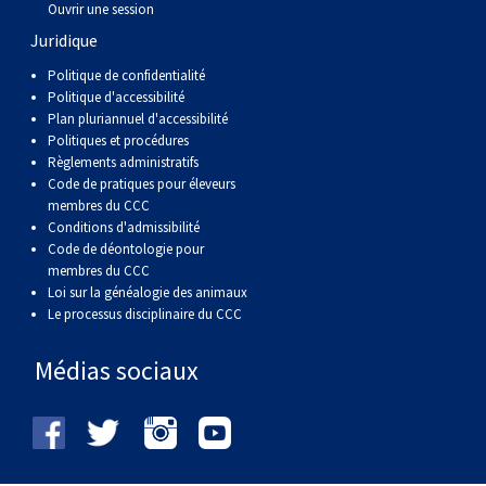
(Perro
poil
à
Braque
Bernard
Dogue
Ouvrir une session
Juridique
Sin
lisse
poil
de
du
Laika
Politique de confidentialité
Politique d'accessibilité
Plan pluriannuel d'accessibilité
Pelo
dur
Weimar
Tibet
de
Politiques et procédures
Règlements administratifs
Code de pratiques pour éleveurs
Del
lakoutie
membres du CCC
Conditions d'admissibilité
Peru)
Code de déontologie pour
membres du CCC
Loi sur la généalogie des animaux
Le processus disciplinaire du CCC
Médias sociaux