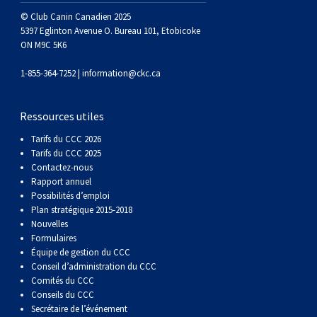
gallois
Corgi
griffon
Hound
Rhodesian
anglais
springer
Épagneul
Skye
Terrier
nain
du
napolitain
Terre-
© Club Canin Canadien 2025
5397 Eglinton Avenue O. Bureau 101, Etobicoke
(Cardigan)
gallois
Pumi
vendéen
ridgeback
Lévrier
anglais
des
Épagneul
wheaten
Bull
Yorkshire
Neuve
Chien
ON M9C 5K6
1-855-364-7252 |
information@ckc.ca
(Pembroke)
persan
Shikoku
champs
français
Épagneul
à
terrier
Terrier
d’eau
Rottweiler
Ressources utiles
Whippet
d’eau
Épagneul
poil
du
gallois
Terrier
portugais
Samoyède
Tarifs du CCC 2026
Tarifs du CCC 2025
Chien
irlandais
Sussex
Épagneul
doux
Staffordshire
blanc
Schnauzer
Contactez-nous
Rapport annuel
Possibilités d’emploi
nu
springer
Spinone
du
(géant)
Schnauzer
Plan stratégique 2015-2018
Nouvelles
Formulaires
du
gallois
italiano
Vizsla
West
(standard)
Husky
Équipe de gestion du CCC
Conseil d’administration du CCC
Pérou
à
Vizsla
Highland
sibérien
Saint
Comités du CCC
Conseils du CCC
Secrétaire de l’événement