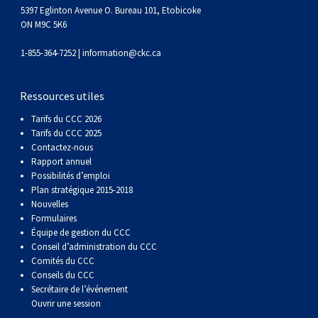
gallois
Corgi
griffon
Hound
Rhodesian
anglais
springer
Épagneul
Skye
Terrier
nain
du
napolitain
Terre-
5397 Eglinton Avenue O. Bureau 101, Etobicoke
ON M9C 5K6
(Cardigan)
gallois
Pumi
vendéen
ridgeback
Lévrier
anglais
des
Épagneul
wheaten
Bull
Yorkshire
Neuve
Chien
1-855-364-7252 |
information@ckc.ca
(Pembroke)
persan
Shikoku
champs
français
Épagneul
à
terrier
Terrier
d’eau
Rottweiler
Ressources utiles
Tarifs du CCC 2026
Whippet
d’eau
Épagneul
poil
du
gallois
Terrier
portugais
Samoyède
Tarifs du CCC 2025
Contactez-nous
Chien
irlandais
Sussex
Épagneul
doux
Staffordshire
blanc
Schnauzer
Rapport annuel
Possibilités d’emploi
Plan stratégique 2015-2018
nu
springer
Spinone
du
(géant)
Schnauzer
Nouvelles
Formulaires
Équipe de gestion du CCC
du
gallois
italiano
Vizsla
West
(standard)
Husky
Conseil d’administration du CCC
Comités du CCC
Conseils du CCC
Pérou
à
Vizsla
Highland
sibérien
Saint
Secrétaire de l’événement
Ouvrir une session