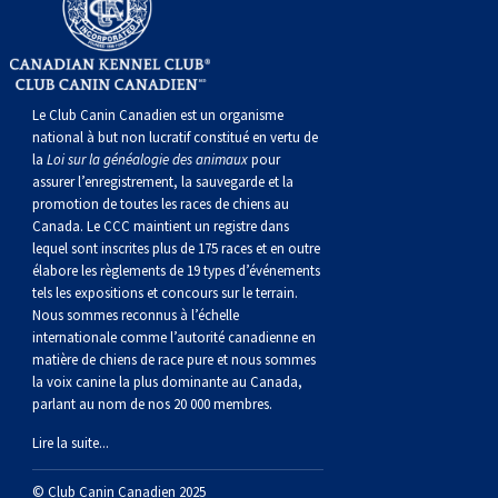
norvégien
anglais
Berger
vendéen
Chien
tibétain
Terrier
tolling
irlandais
Setter
Manchester
de
Terrier
Caniche
Pyrénées
bouvier
Chien
2021
-
2018
et
concours
multidisciplinaires
les
polonais
Berger
Ibizan
Lévrier
tibétain
Xoloitzcuintli
rouge
irlandais
Épagneul
Norfolk
de
Terrier
(nain)
Carlin
suisse
du
Hovawart
2019
épreuves
et
concours
Le Club Canin Canadien est un organisme
de
portugais
Puli
irlandais
Norrbottenspets
(moyen)
Xoloïtzcuintli
et
cocker
Épagneul
Norwich
du
Terrier
Petit
Groenland
Chien
sur
épreuves
et
national à but non lucratif constitué en vertu de
la
Loi sur la généalogie des animaux
pour
assurer l’enregistrement, la sauvegarde et la
plaine
Schapendoes
Elkhound
(standard)
blanc
américain
d’eau
Épagneul
révérend
chasseur
Terrier
chien
Terrier
d’ours
Komondor
le
sur
épreuves
promotion de toutes les races de chiens au
Canada. Le CCC maintient un registre dans
lequel sont inscrites plus de 175 races et en outre
néerlandais
Berger
norvégien
Lundehund
américain
bleu
Épagneul
Russell
de
Russell
Schnauzer
russe
à
Fox
de
Kuvasz
terrain
le
sur
élabore les règlements de 19 types d’événements
tels les expositions et concours sur le terrain.
Shetland
Chien
norvégien
Otterhound
de
breton
Épagneul
rat
(nain)
Terrier
poil
terrier
Terrier
Carélie
Leonberger
terrain
le
Nous sommes reconnus à l’échelle
internationale comme l’autorité canadienne en
matière de chiens de race pure et nous sommes
d’eau
Vallhund
Petit
Picardie
Clumber
Épagneul
écossais
Terrier
soyeux
miniature
de
Xoloitzcuintli
Mastiff
terrain
la voix canine la plus dominante au Canada,
parlant au nom de nos 20 000 membres.
espagnol
suédois
Corgi
basset
Pharaoh
cocker
Épagneul
Sealyham
Terrier
Manchester
(nain)
Terrier
Mâtin
Lire la suite...
© Club Canin Canadien 2025