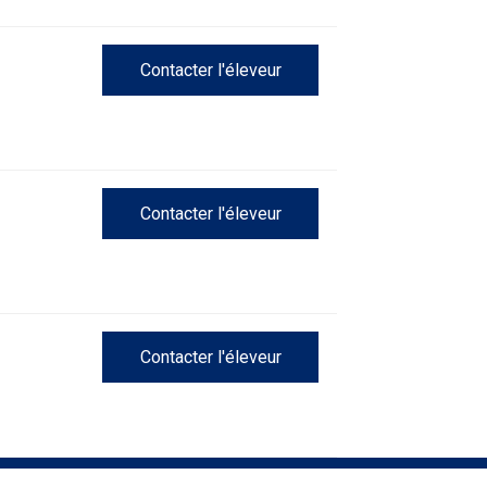
Concours
d'obéissance
Contacter l'éleveur
Épreuve
de
chasse
et
concours
Contacter l'éleveur
sur
le
terrain
pour
chiens
d'arrêt
Contacter l'éleveur
Concours
de
rallye
obéissance