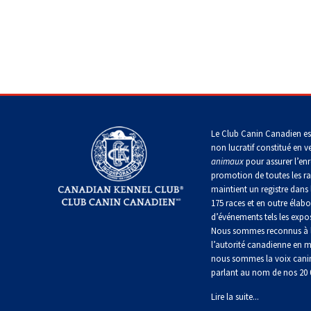
allemand
Lévrier
Terrier
écossais
Shih
Chien
Retriever
Lakeland
tzu
d’ours
Nova
Caniche
de
Scotia
Berger
(nain)
Carélie
duck
islandais
Drever
Terrier
tolling
Épagneul
de
tibétain
Manchester
Carlin
Komondor
Berger
Spitz
Setter
américain
finlandais
anglais
miniature
Terrier
Terrier
Petit
Le Club Canin Canadien es
tibétain
Kuvasz
de
chien
non lucratif constitué en v
Norfolk
russe
Foxhound
animaux
pour assurer l’enr
Setter
Mudi
américain
promotion de toutes les r
Gordon
Xoloitzcuintli
Leonberger
maintient un registre dans 
(moyen)
Terrier
Terrier
175 races et en outre élabo
de
Buhund
à
Foxhound
d’événements tels les expos
Setter
Norwich
(buhund)
poil
anglais
Mastiff
irlandais
Nous sommes reconnus à l
norvégien
soyeux
Xoloïtzcuintli
rouge
l’autorité canadienne en m
(standard)
et
nous sommes la voix cani
Terrier
Grand
blanc
Mâtin
parlant au nom de nos 20
du
Berger
Fox
basset
napolitain
révérend
anglais
terrier
griffon
Lire la suite...
Russell
miniature
vendéen
Setter