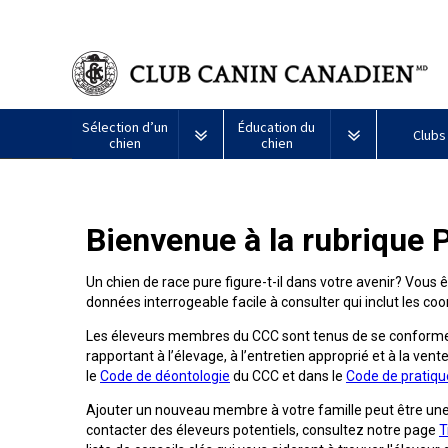
Sélection d’un
Éducation du
Clubs
chien
chien
Puppy List
Propriété responsable
Création d
Bienvenue à la rubrique 
Tous
Programme
Décision d’acheter un chien
Éducation
Ressources
les
Bon
chiens
voisin
Un chien de race pure figure-t-il dans votre avenir? Vous 
Appenzeller
Lévrier
Chien
Barbet
Terrier
Affenpinscher
Akita
Je
canin
données interrogeable facile à consulter qui inclut les 
sennenhund
afghan
esquimau
airedale
veux
du
Le choix d’une race
Assurance vétérinaire
Informatio
américain
faire
CCC
Chiens
Les éleveurs membres du CCC sont tenus de se conformer
(miniature)
tester
Braque
Chien
Malamute
de
mon
rapportant à l’élevage, à l’entretien approprié et à la vente
Bouvier
Azawakh
français
Terrier
esquimau
d’Alaska
berger
chien
Trouver un éleveur
Nutrition
Quoi de ne
le
Code de déontologie
du CCC et dans le
Code de pratiqu
australien
(Gascogne)
Nu
américain
responsable
Chien
Américain
(nain)
Ajouter un nouveau membre à votre famille peut être un
esquimau
Basenji
Berger
Lévriers
contacter des éleveurs potentiels, consultez notre page
T
américain
Je
Santé
FAQ
Kelpie
Braque
d’Anatolie
et