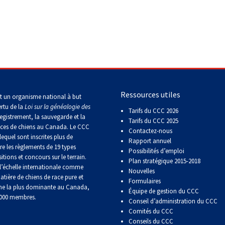
Concours
sur
le
terrain
pour
retrievers
Concours
sur
Ressources utiles
t un organisme national à but
le
ertu de la
Loi sur la généalogie des
terrain
Tarifs du CCC 2026
egistrement, la sauvegarde et la
pour
Tarifs du CCC 2025
épagneuls
aces de chiens au Canada. Le CCC
Contactez-nous
de
lequel sont inscrites plus de
Rapport annuel
chasse
re les règlements de 19 types
Possibilités d’emploi
itions et concours sur le terrain.
Plan stratégique 2015-2018
’échelle internationale comme
Nouvelles
Sprinter
atière de chiens de race pure et
Formulaires
ne la plus dominante au Canada,
Équipe de gestion du CCC
 000 membres.
Conseil d’administration du CCC
Travail
Comités du CCC
de
Conseils du CCC
flair