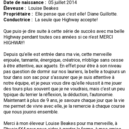
Date de naissance :
05 juillet 2014
Colley (à poil lisse)
Lévrier écossais
Lhasa apso
Retriever (à poil frisé)
Fox-terrier (à poil lisse)
Bichon havanais
Cane Corso
Concours sur le terrain pour épagneuls de chasse
Top Dogs multidisciplinaires - 2023
Top Dogs sur le terrain - 2022
Top Dogs en agilité - 2020
Top Dogs en rallye - 2021
Top Dog en obéissance - 2019
Top Dog en conformation - 2018
Top Dogs 2017
Livres de règlements et formulaires imprimables
Éleveuse :
Louise Beakes
Propriétaire :
Elle pense que c’est elle! Diane Guillotte.
Conductrice :
La seule que Highway accepte!
Chien finnois de Laponie
Drever
Lowchen
Retriever (à poil plat)
Fox-terrier (à poil dur)
Lévrier italien
Chien loup Tchécoslovaque
Sprinter
Top Dogs en travail sur troupeau - 2022
Top Dogs sur le terrain - 2020
Top Dogs en agilité - 2021
Top Dog en rallye - 2019
Top Dog en obéissance - 2018
TOP DOG en conformation
Top Dogs 2016
Que puis-je dire suite à cette série de succès avec ma belle
Berger allemand
Spitz finlandais
Caniche (moyen)
Retriever (doré)
Terrier du Glen of Imaal
Chin
Doberman pinscher
Travail de flair
Top Dogs multidisciplinaires - 2022
Top Dogs en travail sur troupeau - 2020
Top Dogs sur le terrain - 2021
Top Dog en agilité - 2019
Top Dog en rallye - 2018
TOP DOG en obéissance
TOP DOG en conformation
Top Dogs 2015
Highway pendant toutes ces années si ce n’est MERCI
HIGHWAY!
Berger islandais
Foxhound américain
Grand caniche
Retriever (Labrador)
Terrier irlandais
Bichon maltais
Dogue de Bordeaux
Épreuve de pistage
Top Dogs multidisciplinaires - 2020
Top Dogs en travail sur troupeau - 2021
Top Dog sur le terrain - 2019
Top Dog en agilité - 2018
TOP DOG en rallye
TOP DOG en obéissance
TOP DOG en conformation
Depuis qu’elle est entrée dans ma vie, cette merveille
enjouée, tannante, énergique, créatrice, m’oblige sans cesse
à être attentive, aux aguets. En effet pour être à son niveau
Lancashire heeler
Foxhound anglais
Schipperke
Retriever Nova Scotia duck tolling
Terrier Kerry bleu
Nain pinscher
Entlebucher sennenhund
Certificat de travail
Top Dogs multidisciplinaires - 2021
Top Dog en travail sur troupeau - 2019
Top Dog sur le terrain - 2018
TOP DOG en agilité
TOP DOG en rallye
TOP DOG en obéissance
pas question de dormir sur nos lauriers, la belle a toujours un
tour dans son sac pour s’assurer que je suis attentive à
notre équipe, et je peux vous dire qu’elle réussit à me jouer
Berger américain miniature
Grand basset griffon vendéen
Shiba inu
Setter anglais
Terrier Lakeland
Épagneul papillon
Eurasier
Événements non-CCC
Top Dog multidisciplinaire - 2019
Top Dog multidisciplinaire - 2018
TOP DOG pour les concours et épreuves sur le terrain
TOP DOG en agilité
TOP DOG en rallye
des tours plus souvent que je ne voudrais, mais c’est un peu
typique du terrier la réflexion, la déduction, l’autonomie.
Maintenant à plus de 9 ans, je savoure chaque jour que la vie
Mudi
Lévrier anglais
Shih tzu
Setter Gordon
Terrier de Manchester
Pékinois
Grand danois
Titres de versatilité
Les Top Dogs multidisciplinaires
TOP DOG pour les concours et épreuves sur le terrain
TOP DOG en agilité
me permet de vivre avec elle, je la remercie à chaque course
que nous jouons ensemble.
Buhund (buhund) norvégien
Harrier
Épagneul tibétain
Setter irlandais rouge et blanc
Terrier de Norfolk
Poméranien
Montagne des Pyrénées
Les Top Dogs multidisciplinaires
TOP DOG pour les concours et épreuves sur le terrain
Merci à mon éleveur Louise Beakes pour ma merveille, à