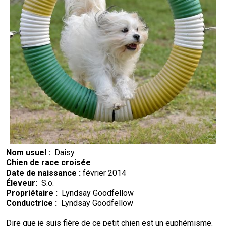
Nom usuel :
Daisy
Chien de race croisée
Date de naissance :
février 2014
Éleveur:
S.o.
Propriétaire :
Lyndsay Goodfellow
Conductrice :
Lyndsay Goodfellow
Dire que je suis fière de ce petit chien est un euphémisme.