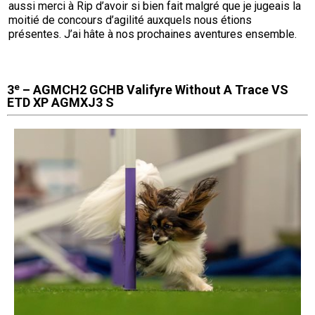
aussi merci à Rip d’avoir si bien fait malgré que je jugeais la
Braque de Weimar
Saint Bernard
moitié de concours d’agilité auxquels nous étions
présentes. J’ai hâte à nos prochaines aventures ensemble.
Dogue du Tibet
e
Laika de lakoutie
3
– AGMCH2 GCHB Valifyre Without A Trace VS
ETD XP AGMXJ3 S