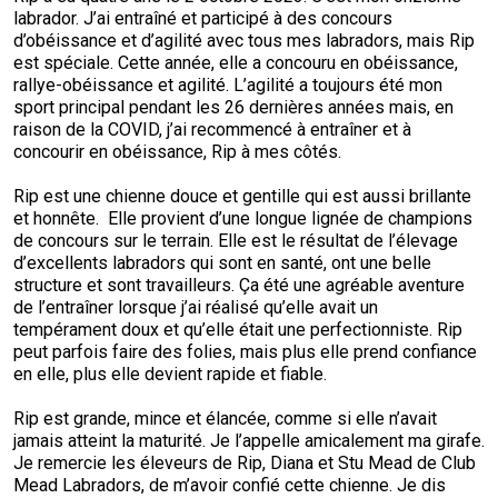
Corgi gallois (Cardigan)
Rhodesian ridgeback
Épagneul des champs
Terrier wheaten à poil doux
Mâtin napolitain
labrador. J’ai entraîné et participé à des concours
d’obéissance et d’agilité avec tous mes labradors, mais Rip
est spéciale. Cette année, elle a concouru en obéissance,
Corgi gallois (Pembroke)
Lévrier persan
Épagneul français
Bull terrier du Staffordshire
Terre-Neuve
rallye-obéissance et agilité. L’agilité a toujours été mon
sport principal pendant les 26 dernières années mais, en
raison de la COVID, j’ai recommencé à entraîner et à
Pumi
Shikoku
Épagneul d’eau irlandais
Terrier gallois
Chien d’eau portugais
concourir en obéissance, Rip à mes côtés.
Rip est une chienne douce et gentille qui est aussi brillante
Lapphund suédois
Whippet
Épagneul Sussex
Terrier blanc du West Highland
Rottweiler
et honnête. Elle provient d’une longue lignée de champions
de concours sur le terrain. Elle est le résultat de l’élevage
Chien nu du Pérou (Perro Sin Pelo Del Peru)
Épagneul springer gallois
Samoyède
d’excellents labradors qui sont en santé, ont une belle
structure et sont travailleurs. Ça été une agréable aventure
de l’entraîner lorsque j’ai réalisé qu’elle avait un
Spinone italiano
Schnauzer (géant)
tempérament doux et qu’elle était une perfectionniste. Rip
peut parfois faire des folies, mais plus elle prend confiance
en elle, plus elle devient rapide et fiable.
Vizsla à poil lisse
Schnauzer (standard)
Rip est grande, mince et élancée, comme si elle n’avait
jamais atteint la maturité. Je l’appelle amicalement ma girafe.
Vizsla à poil dur
Husky sibérien
Je remercie les éleveurs de Rip, Diana et Stu Mead de Club
Mead Labradors, de m’avoir confié cette chienne. Je dis