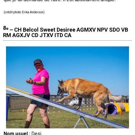
(
crédit photo
: Erika Anderson)
8
e
–
CH Belcol Sweet Desiree AGMXV NPV SDO VB
RM AGXJV CD JTXV ITD CA
Nom usuel :
Desi