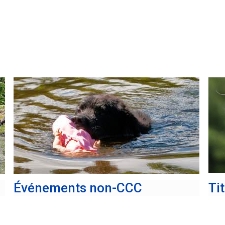
Événements non-CCC
Tit
e