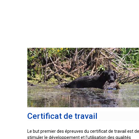
Lévrier
Épagneul
du
persan
d’eau
West
irlandais
Highland
Lapphund
suédois
Shikoku
Épagneul
Sussex
Whippet
Épagneul
springer
Chien
gallois
nu
du
Pérou
(Perro
Spinone
Sin
italiano
Pelo
Del
Peru)
Vizsla
Certificat de travail
à
poil
lisse
Le but premier des épreuves du certificat de travail est d
stimuler le développement et l’utilisation des qualités