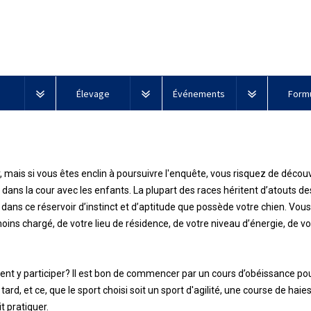
Élevage
Événements
Formu
'un club
Standards de race du CCC
L’Exposition du championnat
national du CCC 2026
Éducation
Groupe
À
Agilité
Procédure
Top
Nouveau
ais si vous êtes enclin à poursuivre l'enquête, vous risquez de découvr
 pour les clubs
Profilage d'ADN
des
1 -
propos
pour
Dogs
venu
Aperçu des événements
éleveurs
Chiens
des
un
2025
chez
e dans la cour avec les enfants. La plupart des races héritent d’atouts 
Top
Top
Top
Top
de
micropuces
numéro
les
dans ce réservoir d’instinct et d’aptitude que possède votre chien. Vous
Concours
Dogs
Dogs
Dogs
Dogs
sport
d’inscription
jeunes
ns sur l'éducation
Programme intégré sur la
sur
en
en
en
2022
ins chargé, de votre lieu de résidence, de votre niveau d’énergie, de v
à
manieurs?
santé des races
Calendrier - événements
Soutien
le
Top
Top
Top
Top
Top
Top
TOP
TOP
TOP
conformation
conformation
conformation
l’événement
à
Base
terrain
Dogs
Dogs
Dogs
Dogs
Dog
Dog
DOG
DOG
DOG
-
-
-
la
Groupe
de
pour
2024
en
en
en
en
en
en
en
en
2025
2024
2023
uf?
Top
communauté
2 -
données
beagles
Série
conformation
conformation
conformation
conformation
conformation
conformation
conformation
conformation
Ressources éducatives
CanuckDogs.com
t y participer? Il est bon de commencer par un cours d’obéissance pour 
Dogs
des
Lévriers
des
de
-
-
-
-
-
2020
us tard, et ce, que le sport choisi soit un sport d'agilité, une course de h
éleveurs
et
micropuces
tutoriels
2022
2020
2021
2019
2018
Top
Top
Top
Top
chiens
du
vidéo
t pratiquer.
Programme
Dogs