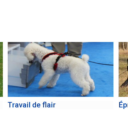
Titres
de
versatilité
Travail de flair
Ép