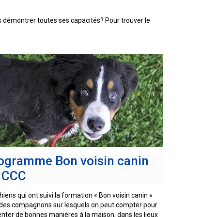
9 h à 17 h
Dodge
HNE
us démontrer toutes ses capacités? Pour trouver le
PetTech
Adhésion Plus – sans frais
Solutions
1-855-880-6237
Motel
6
Bureau des commandes
&
Studio
1-800-250-8040
6
orderdesk@ckc.ca
Trupanion
ogramme Bon voisin canin
FAQ
 CCC
Quand puis-je m'attendre à recevoir une
version PDF de mon certificat?
hiens qui ont suivi la formation « Bon voisin canin »
 des compagnons sur lesquels on peut compter pour
Quand puis-je m'attendre à recevoir une
nter de bonnes manières à la maison, dans les lieux