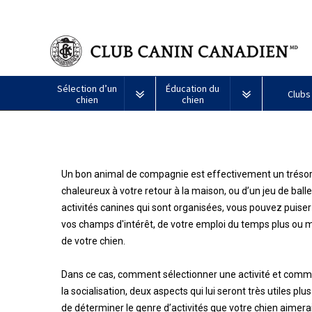
Sélection d’un
Éducation du
Clubs
chien
chien
Puppy List
Propriété responsable
Création d
Tous
Programme
Un bon animal de compagnie est effectivement un trésor, m
Décision d’acheter un chien
Éducation
Ressources
les
Bon
chiens
voisin
chaleureux à votre retour à la maison, ou d’un jeu de ball
Appenzeller
Lévrier
Chien
Barbet
Terrier
Affenpinscher
Akita
Je
canin
activités canines qui sont organisées, vous pouvez puiser 
sennenhund
afghan
esquimau
airedale
veux
du
Le choix d’une race
Assurance vétérinaire
Informatio
américain
faire
vos champs d'intérêt, de votre emploi du temps plus ou mo
CCC
Chiens
(miniature)
tester
de votre chien.
Braque
Chien
Malamute
de
mon
Bouvier
Azawakh
français
Terrier
esquimau
d’Alaska
berger
chien
Trouver un éleveur
Nutrition
Quoi de ne
australien
(Gascogne)
Nu
américain
responsable
Dans ce cas, comment sélectionner une activité et commen
Chien
Américain
(nain)
esquimau
la socialisation, deux aspects qui lui seront très utiles pl
Basenji
Berger
Lévriers
américain
Je
Santé
FAQ
de déterminer le genre d’activités que votre chien aimerai
Kelpie
Braque
d’Anatolie
et