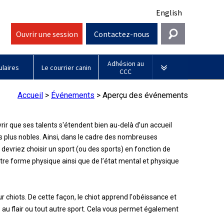
English
Ouvrir une session
Contactez-nous
Adhésion au
Entrer en contact
laires
Le courrier canin
CCC
Général
Sociétés affiliées
Accueil
>
Événements
>
Aperçu des événements
information@ckc.ca
Connexion
Royal
416-675-5511
ir que ses talents s'étendent bien au-delà d’un accueil
Adhésion au CCC
J'ai oublié mon nom d'utilisateur
Canin
des plus nobles. Ainsi, dans le cadre des nombreuses
J'ai oublié mon mot de passe
Sans frais 1-855-364-7252
 devriez choisir un sport (ou des sports) en fonction de
Jeunes manieurs
BFL
otre forme physique ainsi que de l’état mental et physique
5397 Eglinton Avenue W.
Canada
Bureau 101
Etobicoke (Ontario)
M9C 5K6
chiots. De cette façon, le chiot apprend l'obéissance et
Days
Inn
aies au flair ou tout autre sport. Cela vous permet également
lundi à vendredi