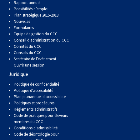
Rapport annuel
Berger anglais
Chien Ibizan
Terrier tibétain
Setter irlandais
Terrier de Norwich
Caniche (nain)
Grand bouvier suisse
Top Dogs
Possibilités d’emploi
Plan stratégique 2015-2018
Berger polonais de plaine
Lévrier irlandais
Xoloitzcuintli (moyen)
Épagneul cocker américain
Terrier du révérend Russell
Carlin
Chien du Groenland
Nouvelles
Formulaires
Équipe de gestion du CCC
Berger portugais
Norrbottenspets
Xoloïtzcuintli (standard)
Épagneul d’eau américain
Terrier chasseur de rat
Petit chien russe
Hovawart
Conseil d’administration du CCC
Comités du CCC
Conseils du CCC
Puli
Elkhound norvégien
Épagneul bleu de Picardie
Terrier Russell
Terrier à poil soyeux
Chien d’ours de Carélie
Secrétaire de l’événement
Ouvrir une session
Juridique
Schapendoes néerlandais
Lundehund norvégien
Épagneul breton
Schnauzer (nain)
Fox terrier miniature
Komondor
Politique de confidentialité
Politique d'accessibilité
Berger Shetland
Otterhound
Épagneul Clumber
Terrier écossais
Terrier de Manchester nain
Kuvasz
Plan pluriannuel d'accessibilité
Politiques et procédures
Chien d’eau espagnol
Petit basset griffon vendéen
Épagneul cocker anglais
Terrier Sealyham
Xoloitzcuintli (nain)
Leonberger
Règlements administratifs
Code de pratiques pour éleveurs
membres du CCC
Vallhund suédois
Pharaoh Hound
Épagneul springer anglais
Terrier Skye
Terrier du Yorkshire
Mastiff
Conditions d'admissibilité
Code de déontologie pour