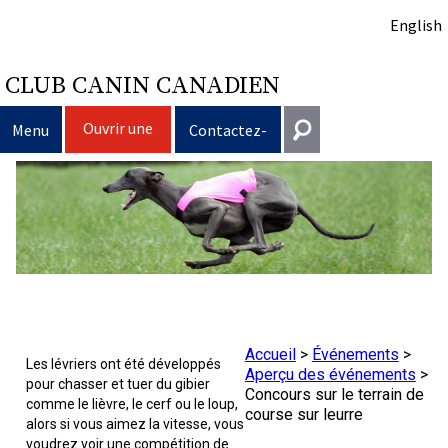
English
CLUB CANIN CANADIEN
Ouvrir une
Menu
Contactez-
session
nous
Sélection d’un chien
Entrer en contact
Éducation du chien
Puppy List
Général
information@ckc.ca
Connexion
Clubs
Décision d’acheter un chien
Propriété responsable
416-675-5511
J'ai oublié mon nom d'utilisateur
J'ai oublié mon mot de passe
Élevage
Le choix d’une race
Programme Bon voisin canin du CCC
Éducation
Création d'un club
Accueil
>
Événements
>
Sans frais 1-855-364-7252
Les lévriers ont été développés
Aperçu des événements
>
pour chasser et tuer du gibier
Concours sur le terrain de
5397 Eglinton Avenue W.
Événements
Tous les chiens
Trouver un éleveur responsable
Je veux faire tester mon chien
Assurance vétérinaire
Ressources pour les clubs
Standards de race du CCC
comme le lièvre, le cerf ou le loup,
course sur leurre
Bureau 101
alors si vous aimez la vitesse, vous
Etobicoke (Ontario)
voudrez voir une compétition de