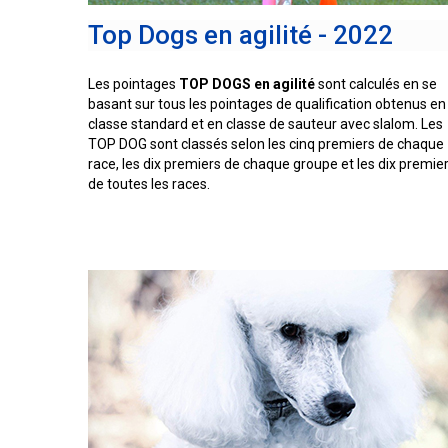
Entlebucher
Dachshund
(Baie
italien
sennenhund
Fox-
Top Dogs en agilité - 2022
(teckel
Chesapeake)
Briard
Lhasa
terrier
standard
apso
(à
à
poil
Chin
Eurasier
poil
Les pointages
TOP DOGS en agilité
sont calculés en se
Retriever
dur)
Colley
long)
basant sur tous les pointages de qualification obtenus en
(à
(à
Lowchen
classe standard et en classe de sauteur avec slalom. Les
poil
poil
Bichon
Grand
frisé)
TOP DOG sont classés selon les cinq premiers de chaque
dur)
Terrier
maltais
danois
Dachshund
race, les dix premiers de chaque groupe et les dix premie
du
Caniche
(teckel
de toutes les races.
Glen
(moyen)
standard
Retriever
of
Colley
à
Nain
Montagne
(à
Imaal
(à
poil
pinscher
des
poil
poil
court)
Grand
Pyrénées
plat)
lisse)
caniche
Terrier
Épagneul
irlandais
Dachshund
papillon
Grand
Retriever
Chien
(teckel
Schipperke
bouvier
(doré)
finnois
standard
suisse
de
à
Terrier
Laponie
Pékinois
poil
Kerry
dur)
Shiba
Retriever
bleu
inu
Chien
(Labrador)
du
Berger
Poméranien
Groenland