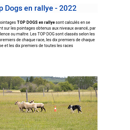
copie papier de mon certificat?
p Dogs en rallye - 2022
Comment puis-je payer pour mes
demandes?
pointages
TOP DOGS en rallye
sont calculés en se
More...
t sur les pointages obtenus aux niveaux avancé, par
lence ou maître. Les TOP DOG sont classés selon les
premiers de chaque race, les dix premiers de chaque
e et les dix premiers de toutes les races
Besoin d’aide? Le Club est à votre
disposition.
Si vous avez perdu des
documents d'enregistrement
ou des certificats en raison de
circonstances indépendantes
de votre volonté (incendies,
inondations, etc.), veuillez nous
contacter en utilisant l'une des
méthodes ci-dessus et nous
pourrons vous aider à
remplacer vos documents
importants.