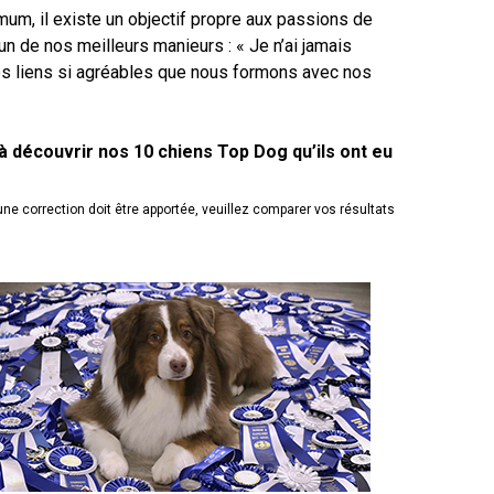
9 h à 17 h
mum, il existe un objectif propre aux passions de
Dodge
HNE
un de nos meilleurs manieurs : « Je n’ai jamais
des liens si agréables que nous formons avec nos
PetTech
Adhésion Plus – sans frais
Solutions
1-855-880-6237
 à découvrir nos 10 chiens Top Dog qu’ils ont eu
Motel
6
Bureau des commandes
ne correction doit être apportée, veuillez comparer vos résultats
&
Studio
1-800-250-8040
6
orderdesk@ckc.ca
Trupanion
FAQ
Quand puis-je m'attendre à recevoir une
version PDF de mon certificat?
Quand puis-je m'attendre à recevoir une