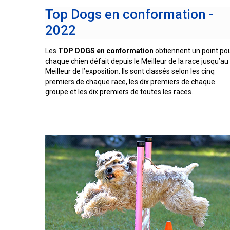
chinois
Chien
allemand
terrier
travail
à
Top Dogs en conformation -
Dachshund
esquimau
(à
miniature
crête
Berger
(teckel
canadien
Dalmatien
poil
2022
picard
nain
long)
à
poil
Terrier
Coton
Les
TOP DOGS en conformation
obtiennent un point po
Cane
long)
Bouledogue
Cairn
de
Berger
Corso
chaque chien défait depuis le Meilleur de la race jusqu’au
français
Braque
Tuléar
des
Meilleur de l’exposition. Ils sont classés selon les cinq
allemand
Pyrénées
(à
premiers de chaque race, les dix premiers de chaque
Dachshund
Terrier
poil
Chien
groupe et les dix premiers de toutes les races.
(teckel
Pinscher
tchèque
court)
Épagneul
loup
nain
allemand
toy
Berger
Tchécoslovaque
à
anglais
de
poil
Bergame
Terrier
court)
Braque
Akita
Dandie
allemand
Doberman
japonais
Dinmont
(à
Griffon
pinscher
poil
(bruxellois)
Border
Dachshund
dur)
Colley
(teckel
Spitz
Fox-
nain
Dogue
japonais
terrier
à
Bichon
de
(à
poil
Pudelpointer
havanais
Bouvier
Bordeaux
poil
dur)
des
lisse)
Flandres
Keeshond
Retriever
Lévrier