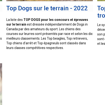
le
terrain
Top Dogs sur le terrain - 2022
To
de
tr
course
sur
La liste des
TOP DOGS pour les concours et épreuves
leurre
sur le terrain
est dressée indépendamment de Dogs in
Le s
Canada par des amateurs du sport. Les chiens des
décer
courses sur leurres sont présentés par race et selon les dix
son p
Concours
rs
meilleurs classements. Les Top beagles, Top retrievers,
sont 
d'obéissance
Top chiens d’arrêt et Top épagneuls sont classés dans
et le
leurs classes compétitives respectives.
Épreuve
de
chasse
et
concours
sur
le
terrain
pour
chiens
d'arrêt