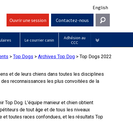
English
Ouvrir une session
Contactez-nous
Adhésion au
Entrer en contact
laires
Le courrier canin
CCC
Général
Sociétés affiliées
ents
>
Top Dogs
>
Archives Top Dog
>
Top Dogs 2022
information@ckc.ca
Connexion
Royal
ens et de leurs chiens dans toutes les disciplines
416-675-5511
Adhésion au CCC
J'ai oublié mon nom d'utilisateur
Canin
 des reconnaissances les plus convoitées de la
J'ai oublié mon mot de passe
Sans frais 1-855-364-7252
Jeunes manieurs
BFL
5397 Eglinton Avenue W.
Canada
ir Top Dog. L’équipe manieur et chien obtient
Bureau 101
titeurs de tout âge et de tous les niveaux
Etobicoke (Ontario)
M9C 5K6
 et toutes races confondues, et les résultats Top
Days
Inn
lundi à vendredi