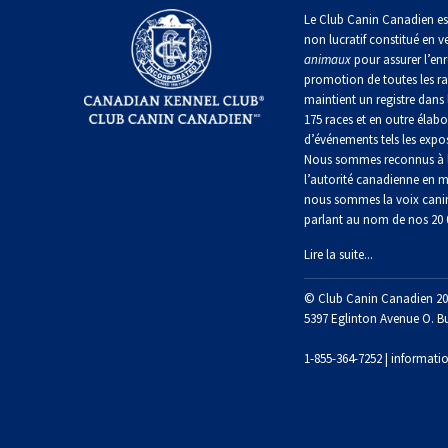
irlandais
Le Club Canin Canadien es
Berger
Mâtin
non lucratif constitué en v
Terrier
anglais
Terrier
Lévrier
napolitain
chasseur
animaux
pour assurer l’enr
de
anglais
Épagneul
de
Manchester
promotion de toutes les r
cocker
rat
nain
maintient un registre dans 
Berger
américain
Terre-
175 races et en outre élabo
polonais
Harrier
Neuve
d’événements tels les expos
de
Terrier
plaine
Xoloitzcuintli
Nous sommes reconnus à l
Épagneul
Russell
(nain)
l’autorité canadienne en m
Chien
d’eau
Chien
nous sommes la voix cani
Ibizan
américain
d’eau
parlant au nom de nos 20
Berger
portugais
Schnauzer
portugais
Terrier
(nain)
du
Lire la suite...
Lévrier
Épagneul
Yorkshire
irlandais
bleu
Rottweiler
© Club Canin Canadien 20
Puli
de
Terrier
Picardie
5397 Eglinton Avenue O. B
écossais
Norrbottenspets
Samoyède
1-855-364-7252 |
informati
Schapendoes
néerlandais
Épagneul
Terrier
breton
Elkhound
Sealyham
Schnauzer
norvégien
(géant)
Berger