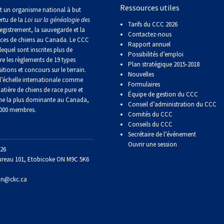
Sprinter
Ressources utiles
t un organisme national à but
ertu de la
Loi sur la généalogie des
Tarifs du CCC 2026
egistrement, la sauvegarde et la
Contactez-nous
Travail
aces de chiens au Canada. Le CCC
Rapport annuel
de
lequel sont inscrites plus de
Possibilités d’emploi
flair
re les règlements de 19 types
Plan stratégique 2015-2018
itions et concours sur le terrain.
Nouvelles
’échelle internationale comme
Formulaires
Épreuve
atière de chiens de race pure et
de
Équipe de gestion du CCC
ne la plus dominante au Canada,
pistage
Conseil d’administration du CCC
 000 membres.
Comités du CCC
Conseils du CCC
Certificat
Secrétaire de l’événement
de
Ouvrir une session
26
travail
ureau 101, Etobicoke ON M9C 5K6
on@ckc.ca
Événements
non-
CCC